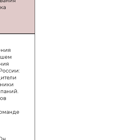
авания
ика
ения
ившем
ния
России:
дители
дники
мпаний.
зов
команде
Он