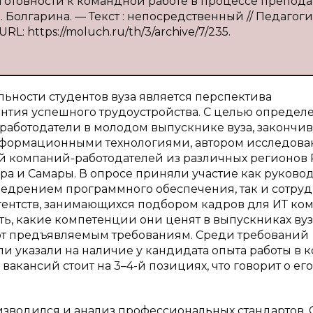
готовности к командной работе в процессе препод
Болгарина. — Текст : непосредственный // Педагог
RL: https://moluch.ru/th/3/archive/7/235.
ьности студентов вуза является перспектива
антия успешного трудоустройства. С целью определ
 работодатели в молодом выпускнике вуза, законч
информационными технологиями, автором исследова
й компаний-работодателей из различных регионов 
ра и Самары. В опросе приняли участие как руково
недрением программного обеспечения, так и сотру
ентств, занимающихся подбором кадров для ИТ ко
ть, какие компетенции они ценят в выпускниках ву
ют предъявляемым требованиям. Среди требований
ли указали на наличие у кандидата опыта работы в 
вакансий стоит на 3–4-й позициях, что говорит о его
зводился и анализ профессиональных стандартов. 