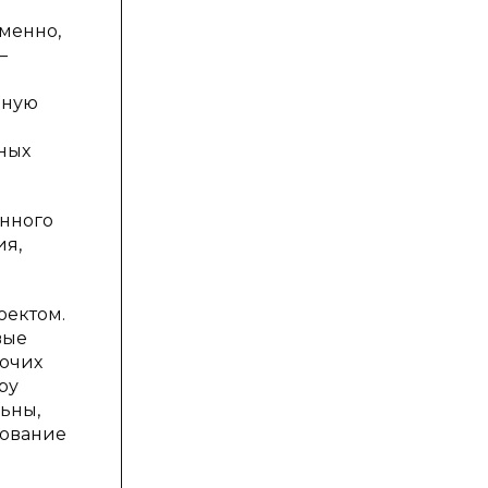
менно,
—
ьную
ных
нного
ия,
оектом.
вые
бочих
ру
ьны,
зование
й