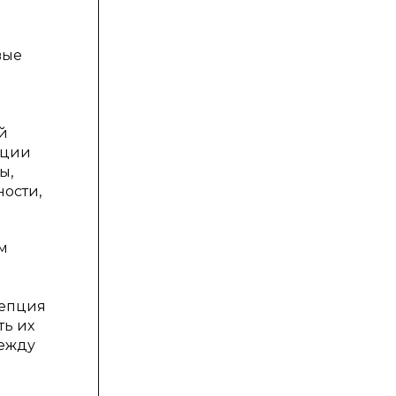
вые
й
ации
ы,
ости,
м
цепция
ть их
между