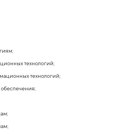
гиям;
ионных технологий;
мационных технологий;
обеспечения;
ам;
ам;