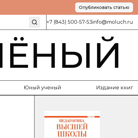
Опубликовать статью
+7 (843) 500-57-53
info@moluch.ru
ЧЁНЫЙ
Юный ученый
Издание книг