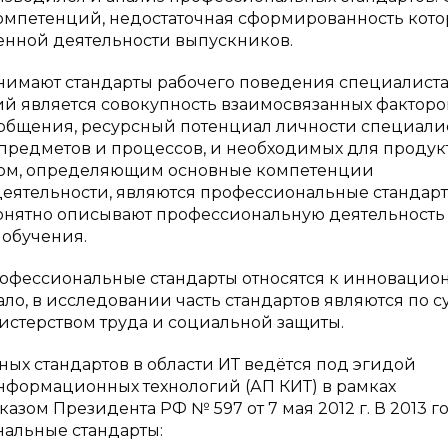
омпетенций, недостаточная сформированность кот
енной деятельности выпускников.
мают стандарты рабочего поведения специалиста
 является совокупность взаимосвязанных факторо
 общения, ресурсный потенциал личности специалис
предметов и процессов, и необходимых для проду
змом, определяющим основные компетенции
еятельности, являются профессиональные стандарт
понятно описывают профессиональную деятельность 
 обучения.
рофессиональные стандарты относятся к инновацио
ало, в исследовании часть стандартов являются по с
истерством труда и социальной защиты.
ых стандартов в области ИТ ведётся под эгидой
формационных технологий (АП КИТ) в рамках
ом Президента РФ № 597 от 7 мая 2012 г. В 2013 г
альные стандарты: