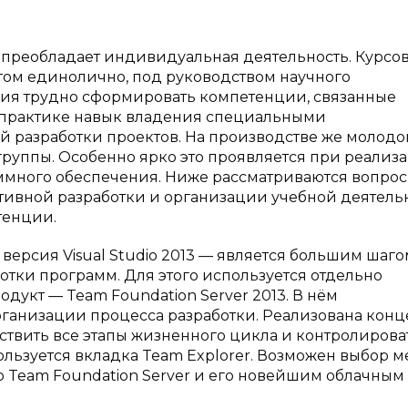
 преобладает индивидуальная деятельность. Курсо
том единолично, под руководством научного
ния трудно сформировать компетенции, связанные
а практике навык владения специальными
 разработки проектов. На производстве же молодо
 группы. Особенно ярко это проявляется при реализ
ммного обеспечения. Ниже рассматриваются вопрос
тивной разработки и организации учебной деятельн
тенции.
версия Visual Studio 2013 — является большим шаго
тки программ. Для этого используется отдельно
дукт — Team Foundation Server 2013. В нём
ганизации процесса разработки. Реализована кон
ствить все этапы жизненного цикла и контролирова
пользуется вкладка Team Explorer. Возможен выбор 
 Team Foundation Server и его новейшим облачным