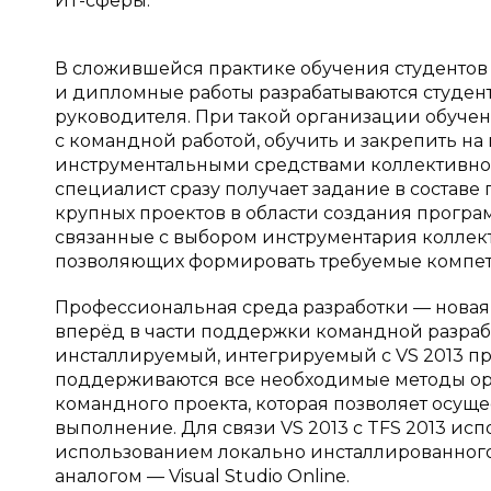
ИТ-сферы.
В сложившейся практике обучения студентов
и дипломные работы разрабатываются студен
руководителя. При такой организации обуче
с командной работой, обучить и закрепить н
инструментальными средствами коллективной
специалист сразу получает задание в составе
крупных проектов в области создания програ
связанные с выбором инструментария коллек
позволяющих формировать требуемые компе
Профессиональная среда разработки — новая 
вперёд в части поддержки командной разрабо
инсталлируемый, интегрируемый с VS 2013 про
поддерживаются все необходимые методы ор
командного проекта, которая позволяет осуще
выполнение. Для связи VS 2013 с TFS 2013 ис
использованием локально инсталлированного
аналогом — Visual Studio Online.