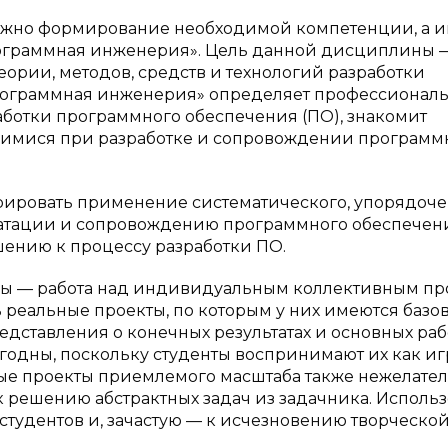
ожно формирование необходимой компетенции, а и
Программная инженерия». Цель данной дисциплины 
еории, методов, средств и технологий разработки
рограммная инженерия» определяет профессионал
аботки программного обеспечения (ПО), знакомит
имися при разработке и сопровождении программ
ировать применение систематического, упорядоче
луатации и сопровождению программного обеспечен
нию к процессу разработки ПО.
ны — работа над индивидуальным коллективным пр
ь реальные проекты, по которым у них имеются базо
едставления о конечных результатах и основных ра
годны, поскольку студенты воспринимают их как иг
ые проекты приемлемого масштаба также нежелател
к решению абстрактных задач из задачника. Исполь
студентов и, зачастую — к исчезновению творческо