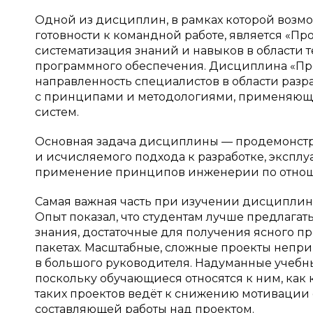
Одной из дисциплин, в рамках которой возм
готовности к командной работе, является «
систематизация знаний и навыков в области т
программного обеспечения. Дисциплина «П
направленность специалистов в области разр
с принципами и методологиями, применяющ
систем.
Основная задача дисциплины — продемонстр
и исчисляемого подхода к разработке, эксп
применение принципов инженерии по отноше
Самая важная часть при изучении дисципли
Опыт показал, что студентам лучше предлагат
знания, достаточные для получения ясного пр
пакетах. Масштабные, сложные проекты непри
в большого руководителя. Надуманные учебн
поскольку обучающиеся относятся к ним, как 
таких проектов ведёт к снижению мотивации 
составляющей работы над проектом.