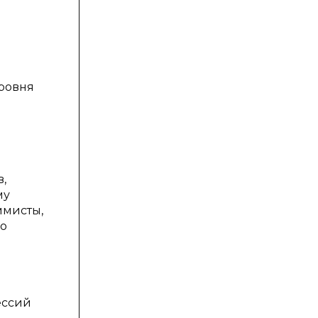
уровня
,
му
ммисты,
го
й
ессий