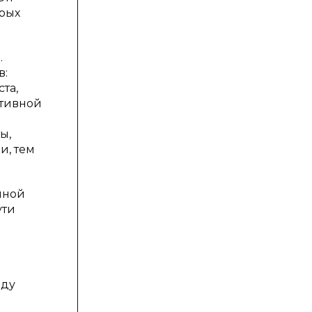
орых
.
в:
та,
ктивной
ы,
и, тем
нной
ути
оду