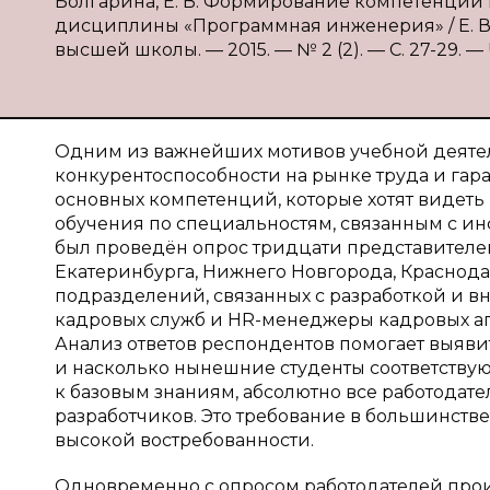
Болгарина, Е. В. Формирование компетенции 
дисциплины «Программная инженерия» / Е. В. 
высшей школы. — 2015. — № 2 (2). — С. 27-29. — U
Одним из важнейших мотивов учебной деятел
конкурентоспособности на рынке труда и гар
основных компетенций, которые хотят видеть
обучения по специальностям, связанным с 
был проведён опрос тридцати представителе
Екатеринбурга, Нижнего Новгорода, Краснода
подразделений, связанных с разработкой и в
кадровых служб и HR-менеджеры кадровых аг
Анализ ответов респондентов помогает выяви
и насколько нынешние студенты соответству
к базовым знаниям, абсолютно все работодате
разработчиков. Это требование в большинстве 
высокой востребованности.
Одновременно с опросом работодателей прои