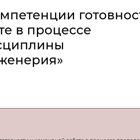
мпетенции готовнос
те в процессе
сциплины
женерия»