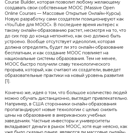
Course Builder, которая позволит любому желающему
создавать свои собственные MOOC (Massive Open
Online Courses — Массовые Открытые Онлайн-Курсы).
Новую разработку сами создатели позиционируют как
«YouTube для MOOC». В последнее время интерес к
такому онлайн-образованию растет, несмотря на то, что
до сих пор до конца непонятно, как оно должно быть
устроено. Вообще отсутствует идеология, которая
должна определять, будет ли это онлайн-образование
бесплатным, и как создание MOOC повлияет на
национальные системы образования. Тем не менее,
MOOC быстро получили славу технологического
прорыва, который, как считают их создатели, выведет
образовательные практики на новый уровень развития
[1].
Конечно же, идея о том, что большое количество людей
можно обучать дистанционно, выглядит привлекательно.
Например, в США сторонники онлайн-образования
пропагандируют новые технологии с целью снизить
цены на образование в американских учебных
заведениях. Частные инвесторы и университеты
вкладывают деньги в рынок MOOC, хотя еще неясно, как
уже было сказано ранее, являются ли массовые онлайн-