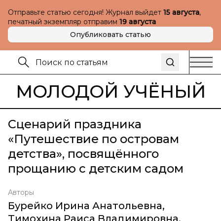
Отправьте статью сегодня! Журнал выйдет
15 августа
,
печатный экземпляр отправим
19 августа
Опубликовать статью
МОЛОДОЙ УЧЁНЫЙ
Сценарий праздника
«Путешествие по островам
детства», посвящённого
прощанию с детским садом
Авторы
Бурейко Ирина Анатольевна
,
Тимохина Раиса Владимировна
,