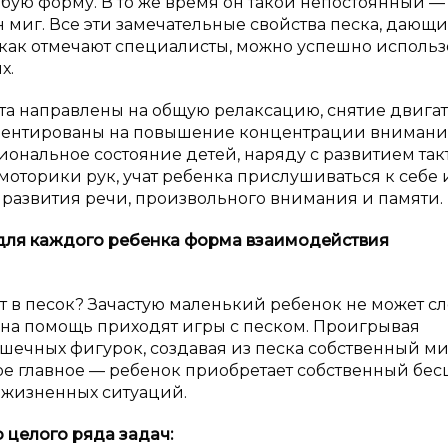
юбую форму. В то же время он такой непостоянный —
 миг. Все эти замечательные свойства песка, дающ
 как отмечают специалисты, можно успешно использ
х.
та направлены на общую релаксацию, снятие двига
риентированы на повышение концентрации внимани
иональное состояние детей, наряду с развитием та
моторики рук, учат ребенка прислушиваться к себе 
 развития речи, произвольного внимания и памяти.
для каждого ребенка форма взаимодействия
ет в песок? Зачастую маленький ребенок не может с
у на помощь приходят игры с песком. Проигрывая
ечных фигурок, создавая из песка собственный ми
ое главное — ребенок приобретает собственный бе
 жизненных ситуаций.
 целого ряда задач: