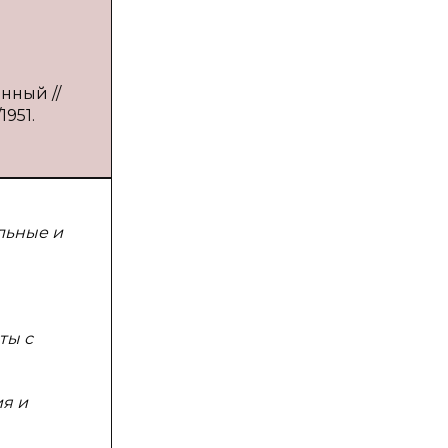
нный //
1951.
льные и
ты с
ия и