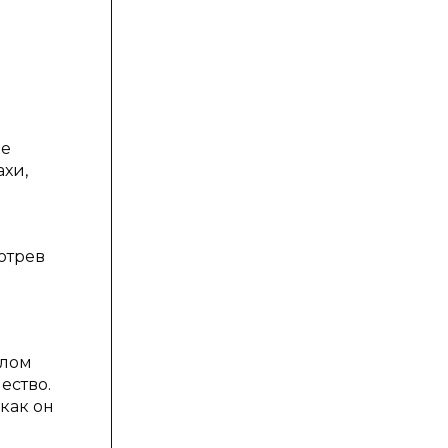
ое
ахи,
отрев
алом
ество.
 как он