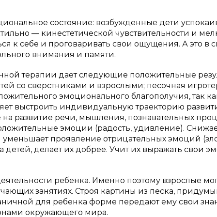
циональное состояние: возбужденные дети успокаи
актильно — кинестетической чувствительности и ме
я к себе и проговаривать свои ощущения. А это в 
ольного внимания и памяти.
очной терапии дает следующие положительные резу
тей со сверстниками и взрослыми; песочная игрот
ложительного эмоционального благополучия, так ка
оляет выстроить индивидуальную траекторию развит
 на развитие речи, мышления, познавательных про
положительные эмоции (радость, удивление). Снижа
и уменьшает проявление отрицательных эмоций (зло
а детей, делает их добрее. Учит их выражать свои э
деятельности ребенка. Именно поэтому взрослые мо
чающих занятиях. Строя картины из песка, придумы
аничной для ребенка форме передают ему свои зна
конами окружающего мира.