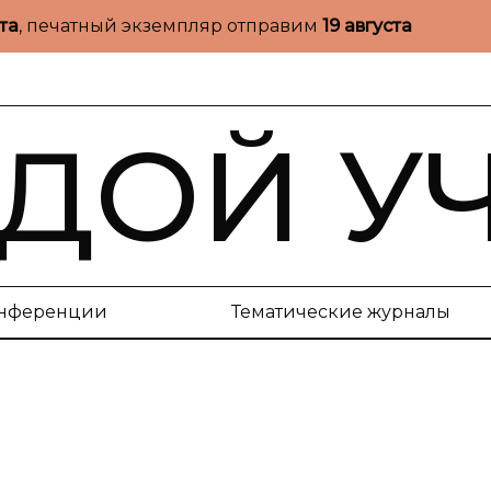
ста
, печатный экземпляр отправим
19 августа
ДОЙ У
нференции
Тематические журналы