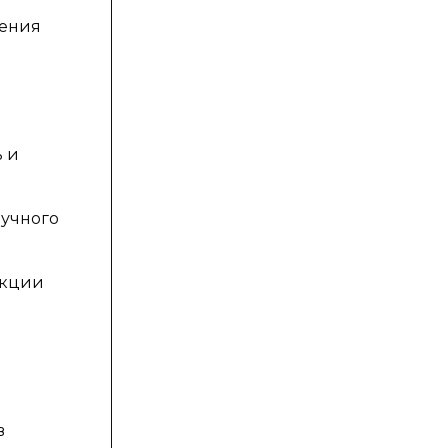
шения
ь и
ручного
нкции
в