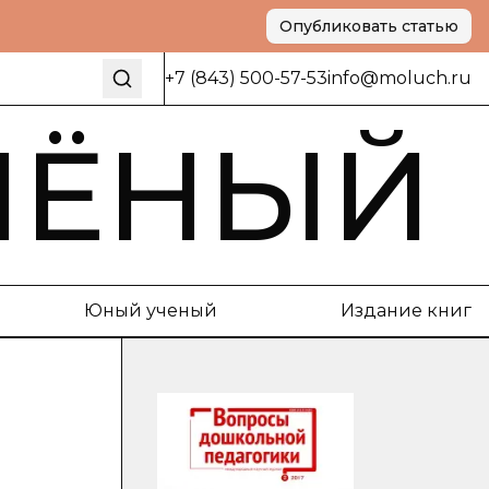
Опубликовать статью
+7 (843) 500-57-53
info@moluch.ru
ЧЁНЫЙ
Юный ученый
Издание книг