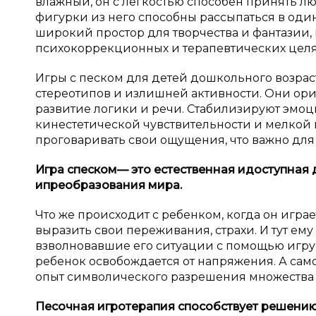
влажный, он с легкостью способен принять л
фигурки из него способны рассыпаться в один
широкий простор для творчества и фантазии,
психокоррекционных и терапевтических целя
Игры с песком для детей дошкольного возрас
стереотипов и излишней активности. Они о
развитие логики и речи. Стабилизируют эмоц
кинестетической чувствительности и мелкой 
проговаривать свои ощущения, что важно для
Игра с
песком
— это естественная и
доступная 
и
преобразования мира.
Что же происходит с ребенком, когда он игра
выразить свои переживания, страхи. И тут ем
взволновавшие его ситуации с помощью игруш
ребенок освобождается от напряжения. А сам
опыт символического разрешения множества
Песочная игротерапия способствует решению