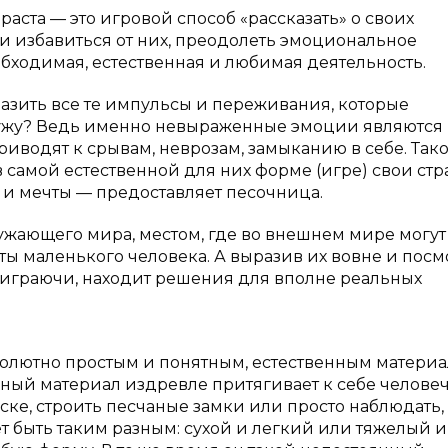
аста — это игровой способ «рассказать» о своих
 и избавиться от них, преодолеть эмоциональное
обходимая, естественная и любимая деятельность.
разить все те импульсы и переживания, которые
ружу? Ведь именно невыраженные эмоции являются
иводят к срывам, неврозам, замыканию в себе. Так
в самой естественной для них форме (игре) свои стр
 и мечты — предоставляет песочница.
жающего мира, местом, где во внешнем мире могут
ы маленького человека. А выразив их вовне и посм
, играючи, находит решения для вполне реальных
солютно простым и понятным, естественным матери
ный материал издревле притягивает к себе человеч
еске, строить песчаные замки или просто наблюдать,
т быть таким разным: сухой и легкий или тяжелый и