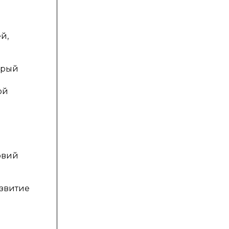
й,
орый
ой
овий
азвитие