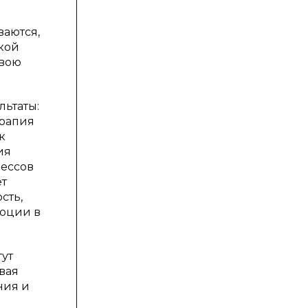
ваются,
лкой
свою
льтаты:
ерапия
к
ия
цессов
ет
сть,
моции в
гут
вая
ния и