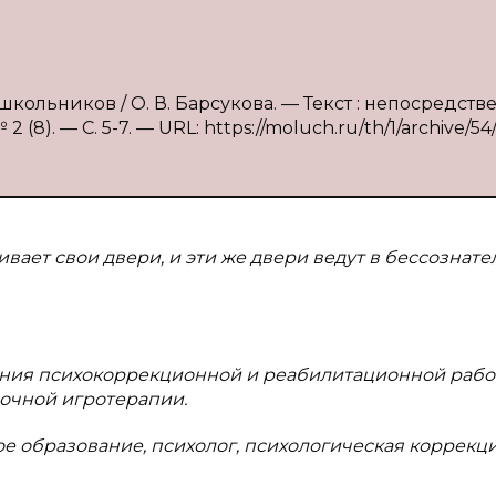
кольников / О. В. Барсукова. — Текст : непосредстве
). — С. 5-7. — URL: https://moluch.ru/th/1/archive/54/
вает свои двери, и эти же двери ведут в бессознате
ния
психокоррекционной и реабилитационной рабо
сочной игротерапии.
ое образование, психолог, психологическая коррекц