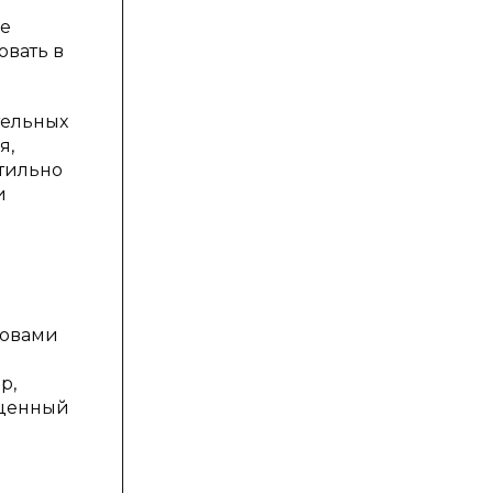
ие
овать в
тельных
я,
ктильно
и
ловами
р,
сценный