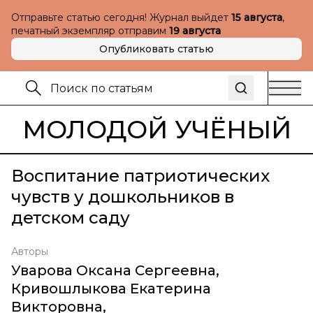
Отправьте статью сегодня! Журнал выйдет
15 августа
,
печатный экземпляр отправим
19 августа
Опубликовать статью
МОЛОДОЙ УЧЁНЫЙ
Воспитание патриотических
чувств у дошкольников в
детском саду
Авторы
Уварова Оксана Сергеевна
,
Кривошлыкова Екатерина
Викторовна
,