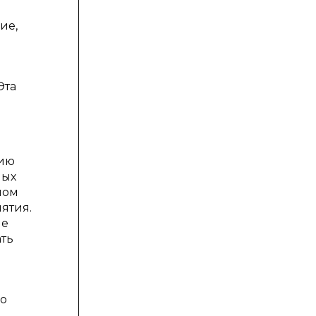
ие,
Эта
тию
ных
ном
ятия.
не
ать
го