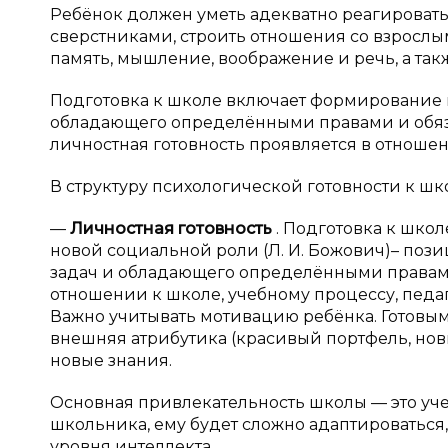
Ребёнок должен уметь адекватно реагировать
сверстниками, строить отношения со взросл
память, мышление, воображение и речь, а т
Подготовка к школе включает формирование 
обладающего определёнными правами и обяза
личностная готовность проявляется в отношен
В структуру психологической готовности к ш
—
Личностная готовность
. Подготовка к шко
новой социальной роли (Л. И. Божович)– поз
задач и обладающего определёнными правами
отношении к школе, учебному процессу, педаг
Важно учитывать мотивацию ребёнка. Готовым
внешняя атрибутика (красивый портфель, нов
новые знания.
Основная привлекательность школы — это учеб
школьника, ему будет сложно адаптироватьс
уровня интеллекта.