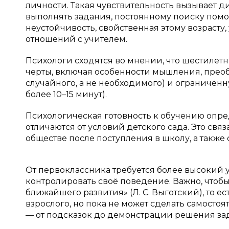
личности. Такая чувствительность вызывает 
выполнять задания, постоянному поиску пом
неустойчивость, свойственная этому возраст
отношений с учителем.
Психологи сходятся во мнении, что шестилет
черты, включая особенности мышления, прео
случайного, а не необходимого) и ограничен
более 10–15 минут).
Психологическая готовность к обучению опр
отличаются от условий детского сада. Это свя
обществе после поступления в школу, а также
От первоклассника требуется более высокий 
контролировать своё поведение. Важно, чтобы
ближайшего развития» (Л. С. Выготский), то е
взрослого, но пока не может сделать самосто
— от подсказок до демонстрации решения за