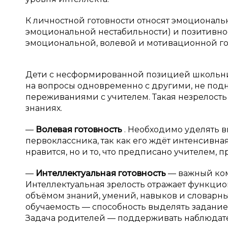
К личностной готовности относят эмоциональ
эмоциональной нестабильности) и позитивн
эмоциональной, волевой и мотивационной г
Дети с несформированной позицией школьник
на вопросы одновременно с другими, не подн
переживаниями с учителем. Такая незрелость
знаниях.
—
Волевая готовность
. Необходимо уделять 
первоклассника, так как его ждёт интенсивная
нравится, но и то, что предписано учителем
—
Интеллектуальная готовность
— важный ком
Интеллектуальная зрелость отражает функцио
объёмом знаний, умений, навыков и словарным
обучаемость — способность выделять задание
Задача родителей — поддерживать наблюдате