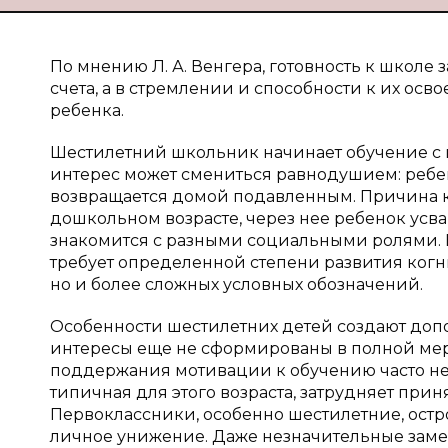
По мнению Л. А. Венгера, готовность к школе
счета, а в стремлении и способности к их ос
ребенка.
Шестилетний школьник начинает обучение с 
интерес может смениться равнодушием: ребен
возвращается домой подавленным. Причина кро
дошкольном возрасте, через нее ребенок усв
знакомится с разными социальными ролями. В
требует определенной степени развития когни
но и более сложных условных обозначений.
Особенности шестилетних детей создают допо
интересы еще не сформированы в полной мере
поддержания мотивации к обучению часто нео
типичная для этого возраста, затрудняет при
Первоклассники, особенно шестилетние, остро
личное унижение. Даже незначительные замеч