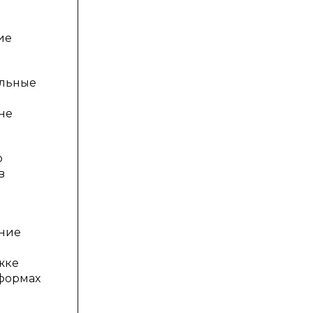
ие
ольные
не
о
в
ение
жке
 формах