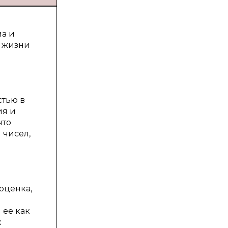
ма и
в жизни
й
стью в
ия и
что
 чисел,
оценка,
 ее как
х