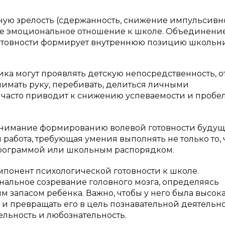
ную зрелость (сдержанность, снижение импульсивн
ое эмоциональное отношение к школе. Объединени
отовности формирует внутреннюю позицию школьни
а могут проявлять детскую непосредственность, о
имать руку, перебивать, делиться личными
 часто приводит к снижению успеваемости и пробе
внимание формированию волевой готовности будущ
 работа, требующая умения выполнять не только то, 
, программой или школьным распорядком.
понент психологической готовности к школе.
нальное созревание головного мозга, определяясь
 запасом ребёнка. Важно, чтобы у него была высок
 и превращать его в цель познавательной деятельно
льность и любознательность.