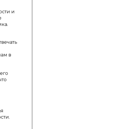
ости и
е
ка.
твечать
лам в
его
что
ая
сти.