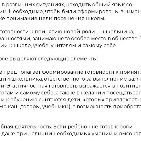
 в различных ситуациях, находить общий язык со
ыми. Необходимо, чтобы были сформированы вниман
акже понимание цели посещения школы.
готовности к принятию новой роли — школьника,
нностями, занимающего особое место в обществе. 
ии к школе, учёбе, учителям и самому себе.
коле выделяют следующие элементы:
ле предполагает формирование готовности к приня
иции школьника, ответственного за выполнение важ
. Эта личностная готовность выражается в позитив
огам и самому себе, а также в желании посещать зан
и к обучению считаются дети, которых привлекает 
ые канцтовары, учебники), а возможность приобрет
ная деятельность. Если ребёнок не готов к роли
я, даже при наличии необходимых умений и высоко