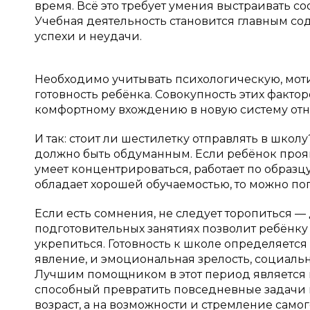
время. Всё это требует умения выстраивать 
Учебная деятельность становится главным с
успехи и неудачи.
Необходимо учитывать психологическую, мо
готовность ребёнка. Совокупность этих факто
комфортному вхождению в новую систему от
И так: стоит ли шестилетку отправлять в шко
должно быть обдуманным. Если ребёнок прояв
умеет концентрироваться, работает по образц
обладает хорошей обучаемостью, то можно по
Если есть сомнения, не следует торопиться —
подготовительных занятиях позволит ребёнку 
укрепиться. Готовность к школе определяется
явление, и эмоциональная зрелость, социаль
Лучшим помощником в этот период является 
способный превратить повседневные задачи в
возраст, а на возможности и стремление самог