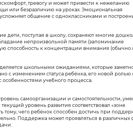
дискомфорт, тревогу и может привести к нежеланию
ощи или безразличию на уроках. Эмоциональная
у, усложняет общение с одноклассниками и построен
ние дети, поступая в школу, сохраняют многие дошк
бладание непроизвольной памяти (запоминание
ную способность к концентрации внимания (обычно 
еделяется школьными ожиданиями, которые заметн
зано с изменением статуса ребёнка, его новой ролью 
 с особенностями учебного процесса.
уровень самоорганизации и самостоятельности, ум
 текущий уровень развития соответствовал «зоне
сть тому, чего ребёнок способен достичь при поддер
ятельно. Поддержка может проявляться в различных
дачи.