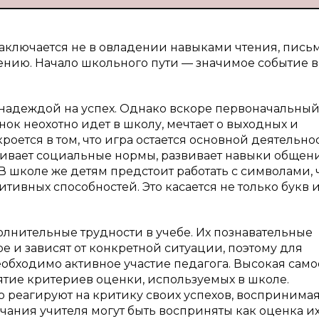
 заключается не в овладении навыками чтения, пись
воению. Начало школьного пути — значимое событие 
надеждой на успех. Однако вскоре первоначальны
ок неохотно идет в школу, мечтает о выходных и
ется в том, что игра остается основной деятельно
аивает социальные нормы, развивает навыки общен
 школе же детям предстоит работать с символами, 
тивных способностей. Это касается не только букв и
лнительные трудности в учебе. Их познавательные
 и зависят от конкретной ситуации, поэтому для
бходимо активное участие педагога. Высокая само
нятие критериев оценки, используемых в школе.
 реагируют на критику своих успехов, воспринимая
ания учителя могут быть восприняты как оценка и