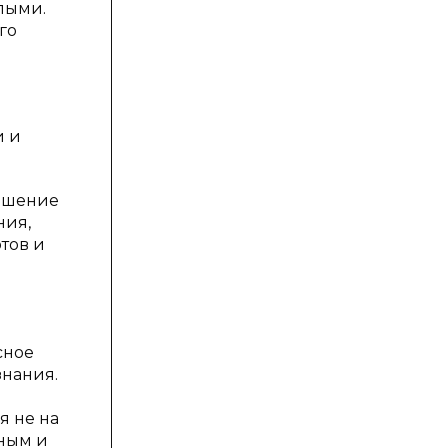
лыми.
го
и и
Решение
ния,
тов и
сное
знания.
я не на
тным и