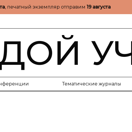
ста
, печатный экземпляр отправим
19 августа
ДОЙ У
нференции
Тематические журналы