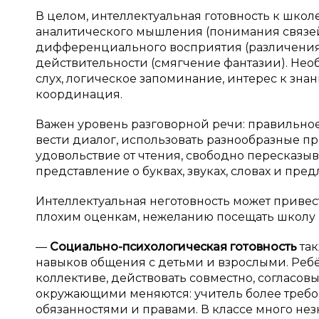
В целом, интеллектуальная готовность к шко
аналитического мышления (понимания связей
дифференциального восприятия (различения 
действительности (смягчение фантазии). Не
слух, логическое запоминание, интерес к зна
координация.
Важен уровень разговорной речи: правильное
вести диалог, использовать разнообразные п
удовольствие от чтения, свободно пересказыв
представление о буквах, звуках, словах и пре
Интеллектуальная неготовность может привес
плохим оценкам, нежеланию посещать школу 
—
Социально-психологическая готовность
та
навыков общения с детьми и взрослыми. Реб
коллективе, действовать совместно, согласов
окружающими меняются: учитель более требо
обязанностями и правами. В классе много нез