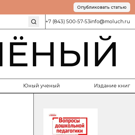
Опубликовать статью
+7 (843) 500-57-53
info@moluch.ru
ЧЁНЫЙ
Юный ученый
Издание книг