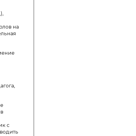
),
олов на
ельная
умение
агога,
ие
 в
ик с
оводить