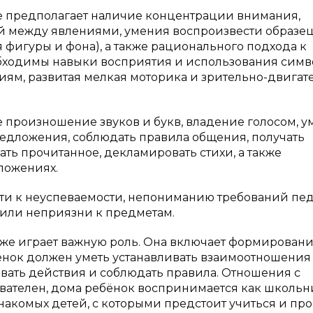
ле предполагает наличие концентрации внимания,
 между явлениями, умения воспроизвести образец
фигуры и фона), а также рационального подхода к
обходимы навыки восприятия и использования симв
ниям, развитая мелкая моторика и зрительно-двигат
 произношение звуков и букв, владение голосом, 
редложения, соблюдать правила общения, получать
ать прочитанное, декламировать стихи, а также
дложениях.
ти к неуспеваемости, непониманию требований пед
или неприязни к предметам.
кже играет важную роль. Она включает формирован
ёнок должен уметь устанавливать взаимоотношения
ывать действия и соблюдать правила. Отношения с
вателен, дома ребёнок воспринимается как школьн
накомых детей, с которыми предстоит учиться и пр