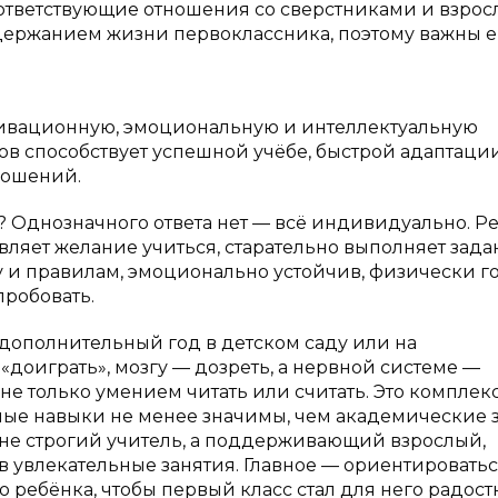
соответствующие отношения со сверстниками и взрос
одержанием жизни первоклассника, поэтому важны е
тивационную, эмоциональную и интеллектуальную
ров способствует успешной учёбе, быстрой адаптаци
ношений.
лу? Однозначного ответа нет — всё индивидуально. 
ляет желание учиться, старательно выполняет зада
у и правилам, эмоционально устойчив, физически го
пробовать.
 дополнительный год в детском саду или на
«доиграть», мозгу — дозреть, а нервной системе —
 не только умением читать или считать. Это комплек
ные навыки не менее значимы, чем академические 
не строгий учитель, а поддерживающий взрослый,
 увлекательные занятия. Главное — ориентироватьс
о ребёнка, чтобы первый класс стал для него радос