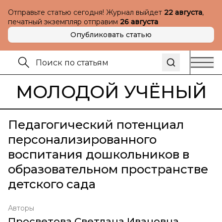
Отправьте статью сегодня! Журнал выйдет
22 августа
,
печатный экземпляр отправим
26 августа
Опубликовать статью
МОЛОДОЙ УЧЁНЫЙ
Педагогический потенциал
персонализированного
воспитания дошкольников в
образовательном пространстве
детского сада
Авторы
Просветова Светлана Ивановна
,