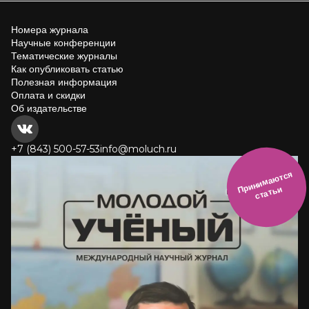
Номера журнала
Научные конференции
Тематические журналы
Как опубликовать статью
Полезная информация
Оплата и скидки
Об издательстве
+7 (843) 500-57-53
info@moluch.ru
и
н
и
м
а
ют
с
я
ст
ат
ь
П
р
и