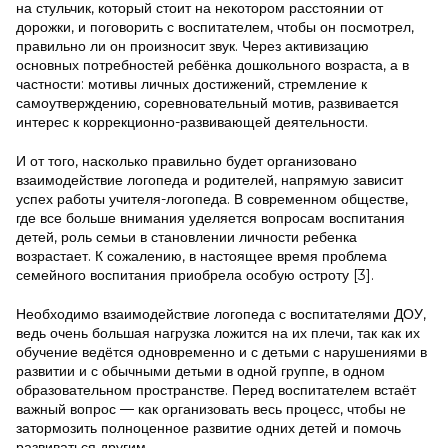
на стульчик, который стоит на некотором расстоянии от
дорожки, и поговорить с воспитателем, чтобы он посмотрел,
правильно ли он произносит звук. Через активизацию
основных потребностей ребёнка дошкольного возраста, а в
частности: мотивы личных достижений, стремление к
самоутверждению, соревновательный мотив, развивается
интерес к коррекционно-развивающей деятельности.
И от того, насколько правильно будет организовано
взаимодействие логопеда и родителей, напрямую зависит
успех работы учителя-логопеда. В современном обществе,
где все больше внимания уделяется вопросам воспитания
детей, роль семьи в становлении личности ребенка
возрастает. К сожалению, в настоящее время проблема
семейного воспитания приобрела особую остроту [3].
Необходимо взаимодействие логопеда с воспитателями ДОУ,
ведь очень большая нагрузка ложится на их плечи, так как их
обучение ведётся одновременно и с детьми с нарушениями в
развитии и с обычными детьми в одной группе, в одном
образовательном пространстве. Перед воспитателем встаёт
важный вопрос — как организовать весь процесс, чтобы не
затормозить полноценное развитие одних детей и помочь
развиваться другим.