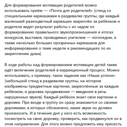
Для формирования мотивации родителей можно
использовать приём — «Почта для родителей» (стенд со
специальными кармашками в раздевалке группы, где каждый
маленький разноцветный кармашек закреплён за ребёнком и
родители видят результат работы с их чадом по
формированию правильного звукопроизношения и итогах
конкурсов, выставок, проводимых учителем — логопедом, а
также несколько больших прозрачных кармашков для
информирования о теме недели и рекомендациях по их
закреплению дома).
В ходе работы над формированием мотивации детей также
идёт включение родителей в коррекционный процесс. Можно
использовать, к примеру, такое задание как «Наши успехи»
(небольшой стенд в раздевалке группы, на котором
изображены предметные картинки, закреплённые за каждым
ребёнком, и дорожка продвижения — введения в речь
нарушенных звуков). Каждый ребёнок знает свои картинки и
дорожки. При входе в группу он сразу знакомится со своими
дорожками, в которых обозначено, какие звуки он должен
произносить. И в течение дня у него есть возможность
посмотреть на свою дорожку, проверить, как продвинулся он в
этом направлении. Для этого можно предложить ему присесть