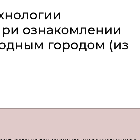
хнологии
при ознакомлении
одным городом (из