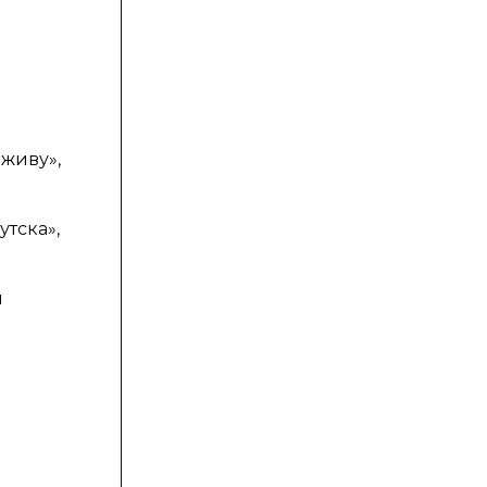
а
 живу»,
тска»,
й