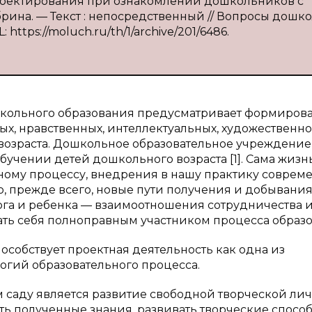
 проектирования при ознакомлении дошкольников с
абрина. — Текст : непосредственный // Вопросы дошк
: https://moluch.ru/th/1/archive/201/6486.
кольного образования предусматривает формиров
ых, нравственных, интеллектуальных, художественно
 возраста. Дошкольное образовательное учреждение
бучении детей дошкольного возраста [1]. Сама жизн
льному процессу, внедрения в нашу практику соврем
о, прежде всего, новые пути получения и добывани
га и ребенка — взаимоотношения сотрудничества 
ать себя полноправным участником процесса образо
особствует проектная деятельность как одна из
огий образовательного процесса.
 саду является развитие свободной творческой ли
ать полученные знания, развивать творческие спосо