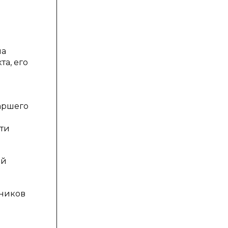
на
а, его
аршего
ти
ей
ьников