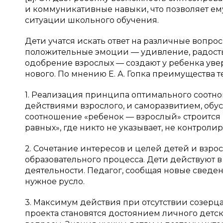
и коммуникативные навыки, что позволяет е
ситуации школьного обучения.
Дети учатся искать ответ на различные вопро
положительные эмоции — удивление, радость у
одобрение взрослых — создают у ребенка увер
нового. По мнению Е. А. Гопка преимущества т
1. Реализация принципа оптимального соот
действиями взрослого, и саморазвитием, обу
соотношение «ребенок — взрослый» строится н
равных», где никто не указывает, не контролир
2. Сочетание интересов и целей детей и взро
образовательного процесса. Дети действуют 
деятельности. Педагог, сообщая новые сведен
нужное русло.
3. Максимум действия при отсутствии созерц
проекта становятся достоянием личного детск