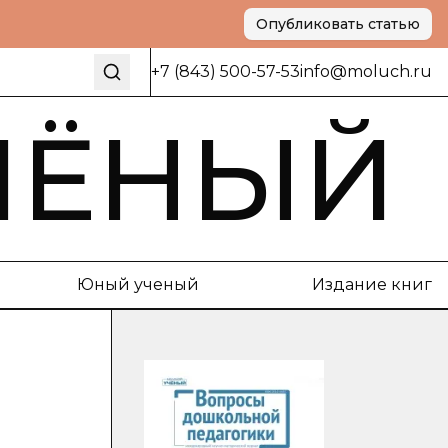
Опубликовать статью
+7 (843) 500-57-53
info@moluch.ru
ЧЁНЫЙ
Юный ученый
Издание книг