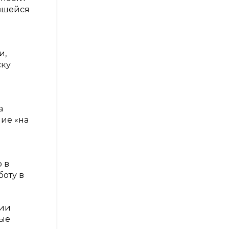
ившейся
и,
ску
а
ние «на
 в
боту в
ции
ные