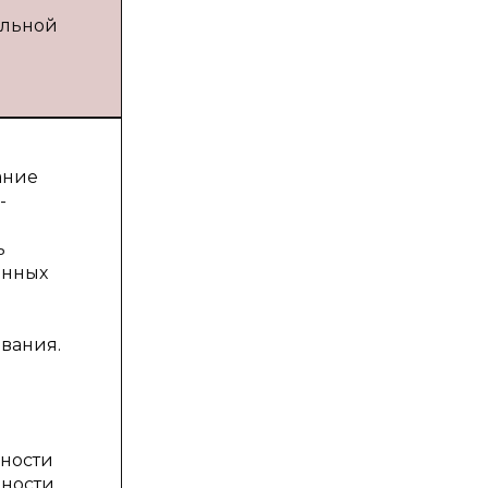
ольной
ание
-
ь
енных
я
и
вания.
чности
бности