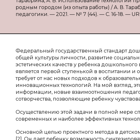
Тарабрина, А. В. Использование технологии
родным городом (из опыта работы) / А. В. Тар
педагогики. — 2021. — № 7 (44). — С. 16-18. — URL
Федеральный государственный стандарт дош
общей культуры личности, развитие социальн
эстетических качеств у ребенка дошкольного
является первой ступенькой в воспитании и о
требует от нас новых подходов к образовате
инновационных технологий. На мой взгляд, эт
информации, новые взаимоотношения педаго
сотворчества, позволяющие ребенку чувствов
Осуществлению этой задачи в полной мере сп
современных и наиболее эффективных технол
Основной целью проектного метода в детском
[2]. Он дает ребенку возможность синтезиров