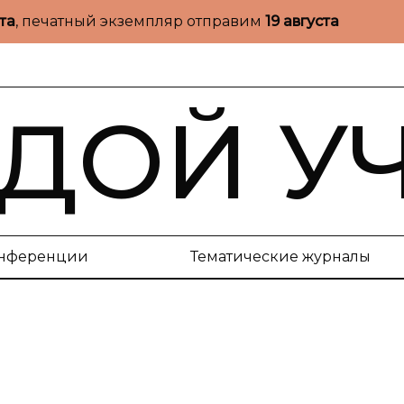
ста
, печатный экземпляр отправим
19 августа
ДОЙ У
нференции
Тематические журналы