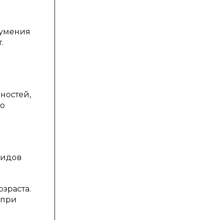
 умения
.
ностей,
го
видов
зраста.
 при