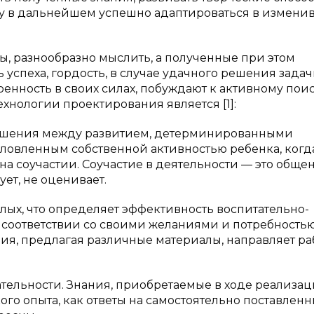
му в дальнейшем успешно адаптироваться в измен
сы, разнообразно мыслить, а полученные при этом
спеха, гордость, в случае удачного решения задач
енность в своих силах, побуждают к активному пои
ехнологии проектирования является [1]:
ношения между развитием, детерминированными
словленным собственной активностью ребенка, когд
а соучастии. Соучастие в деятельности — это обще
ует, не оценивает.
слых, что определяет эффективность воспитательно-
в соответствии со своими желаниями и потребностью
ия, предлагая различные материалы, направляет ра
ательности. Знания, приобретаемые в ходе реализа
ого опыта, как ответы на самостоятельно поставлен