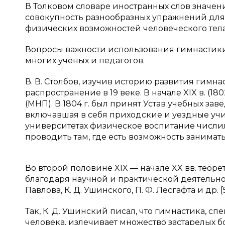
В Толковом словаре иностранных слов значени
совокупность разнообразных упражнений для
физических возможностей человеческого тела [
Вопросы важности использования гимнастики
многих ученых и педагогов.
В. В. Столбов, изучив историю развития гимна
распространение в 19 веке. В начале XIX в. 
(МНП). В 1804 г. был принят Устав учебных за
включавшая в себя приходские и уездные учи
университетах физическое воспитание числи
проводить там, где есть возможность занима
Во второй половине XIX — начале XX вв. тео
благодаря научной и практической деятельности
Павлова, К. Д. Ушинского, П. Ф. Лесгафта и др. [5,
Так, К. Д. Ушинский писал, что гимнастика, 
человека, излечивает множество застарелых бо