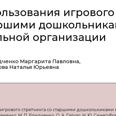
льзования игрового
таршими дошкольник
льной организации
дченко Маргарита Павловна
,
ова Наталья Юрьевна
 игрового стретчинга со старшими дошкольниками 
енко, М. П. Блидченко, О. А. Галузо, Н. Ю. Синегубо