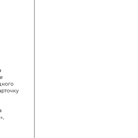
а
в
дного
арточку
а
»,