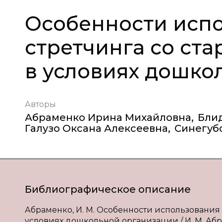
Особенности испо
стретчинга со с
в условиях дошко
Авторы
Абраменко Ирина Михайловна
,
Бли
Галузо Оксана Алексеевна
,
Синегуб
Библиографическое описание
Абраменко, И. М. Особенности использования
условиях дошкольной организации / И. М. Абрам