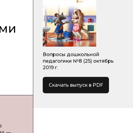
ами
Вопросы дошкольной
педагогики №8 (25) октябрь
2019 г.
Скачать выпуск в PDF
в
ва. —