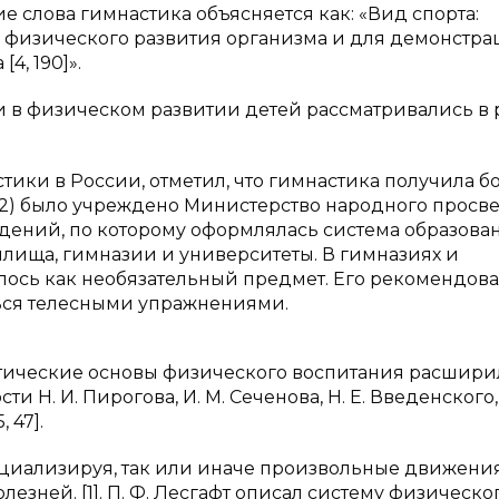
е слова гимнастика объясняется как: «Вид спорта:
 физического развития организма и для демонстр
4, 190]».
 в физическом развитии детей рассматривались в 
стики в России, отметил, что гимнастика получила 
(1802) было учреждено Министерство народного прос
ведений, по которому оформлялась система образова
лища, гимназии и университеты. В гимназиях и
лось как необязательный предмет. Его рекомендов
ться телесными упражнениями.
ретические основы физического воспитания расшир
 Н. И. Пирогова, И. М. Сеченова, Н. Е. Введенского, 
 47].
специализируя, так или иначе произвольные движени
лезней. [1]. П. Ф. Лесгафт описал систему физическо