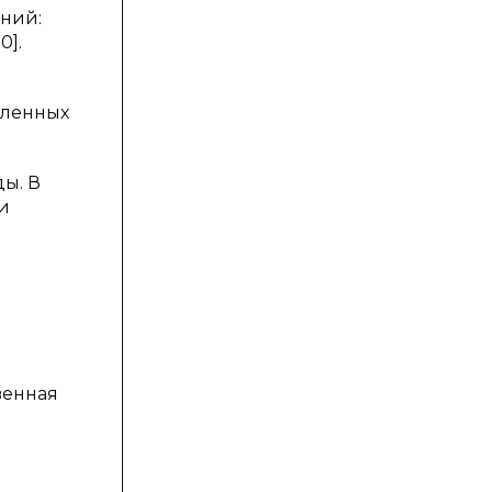
ений:
0].
вленных
ы. В
и
венная