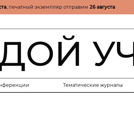
ста
, печатный экземпляр отправим
26 августа
ДОЙ У
нференции
Тематические журналы