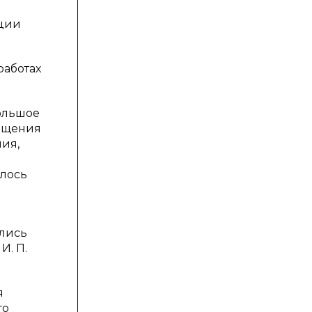
ации
работах
большое
вещения
ния,
алось
ились
И. П.
я
го