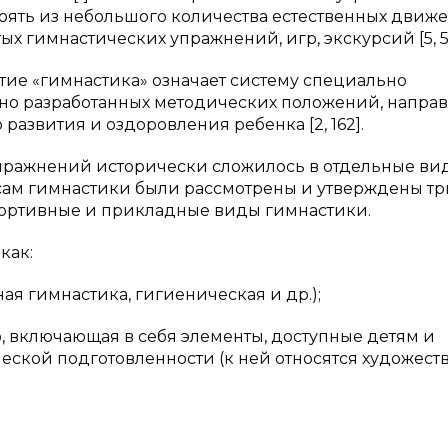
стоять из небольшого количества естественных движ
ых гимнастических упражнений, игр, экскурсий [5, 5
ие «гимнастика» означает систему специально
но разработанных методических положений, напра
развития и оздоровления ребенка [2, 162].
пражнений исторически сложилось в отдельные вид
осам гимнастики были рассмотрены и утверждены тр
портивные и прикладные виды гимнастики.
как:
ая гимнастика, гигиеническая и др.);
, включающая в себя элементы, доступные детям и
ской подготовленности (к ней относятся художест