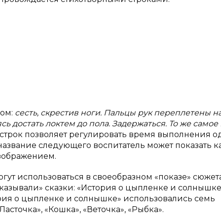
зом:
сесть, скрестив ноги. Пальцы рук переплетены н
ь достать локтем до пола. Задержаться. То же самое 
строк позволяет регулировать время выполнения о
название следующего воспитатель может показать к
зображением.
ут использоваться в своеобразном «показе» сюжет
оказывали» сказки: «История о цыпленке и солнышке
тория о цыпленке и солнышке» использовались семь
асточка», «Кошка», «Веточка», «Рыбка».