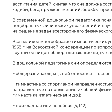
воспитания детей, считая, что она должна со
ходьбы, бега, прыжков, метаний, борьбы, прост
В современной дошкольной педагогике понят
подобранных физических упражнений и науч
на решение задач всестороннего физического 
Все великое многообразие гимнастических у
1968 г. на Всесоюзной конференции по вопр
группы ее видов: общеразвивающие виды, с
В дошкольной педагогике они определяются 
− общеразвивающая (к ней относятся — основн
− гимнастика со спортивной направленностью
направленные на повышение их общей физиче
гимнастика, атлетическая и др.);
− прикладная или лечебная [5, 142].