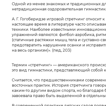
Одной из менее знакомых и традиционных д
нетрадиционная оздоровительная гимнастика
А. Г. Гогоберидзе игровой стретчинг относит 
настоящее время в литературе часто описыва
техники. Наиболее известными инновацион
упражнений являются: фитбол-аэробика, ритм
(статичные растяжки мышц тела и суставно-св
предотвратить нарушение осанки и исправит
на весь организм)». (пед, 203)
Термин «стретчинг» — американского происхо
это вид гимнастики, представляющий собой к
Считается, что предшественниками современ
восточных практик. История стретчинга говори
каким‑то другим видом спорта, но благодаря 
завоевала право быть выделенной в отдельны
В современной практике детских садов появи