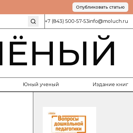
Опубликовать статью
+7 (843) 500-57-53
info@moluch.ru
ЧЁНЫЙ
Юный ученый
Издание книг