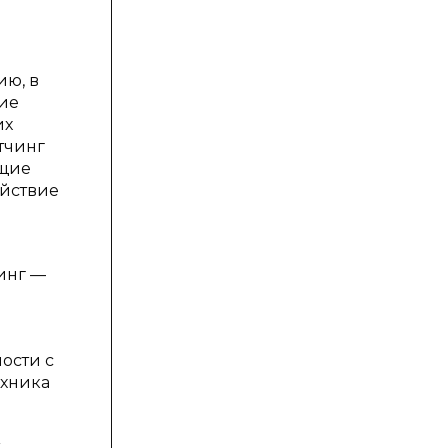
ию, в
кие
их
тчинг
ющие
ействие
инг —
ости с
ехника