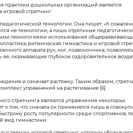
ля практики дошкольных организаций является
 игровой стретчинг.
к педагогической технологии. Она пишет: «К сожален
ются не технологии, а лишь отдельные педагогичес
ными технологиями использования общеразвивающ
опластика, ритмическая гимнастика и игровой стре
язочного аппарата рук, ног, позвоночника, позволя
ь ее, оказывающие глубокое оздоровительное возд
ждения и означает растяжку. Таким образом, стретч
омплекс упражнений на растягивание [6].
ного стретчинга являются упражнения некоторых
т о том, что сначала он применялся лишь в совокупн
быстрому росту популярности среди спортсменов, т
й вид гимнастики.
лся термин игровой стретчинг, которым обозначают