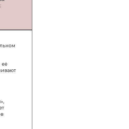
:
ольном
 её
ливают
»,
ет
ов