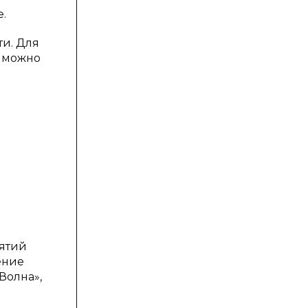
.
ти. Для
я можно
нятий
ение
Волна»,