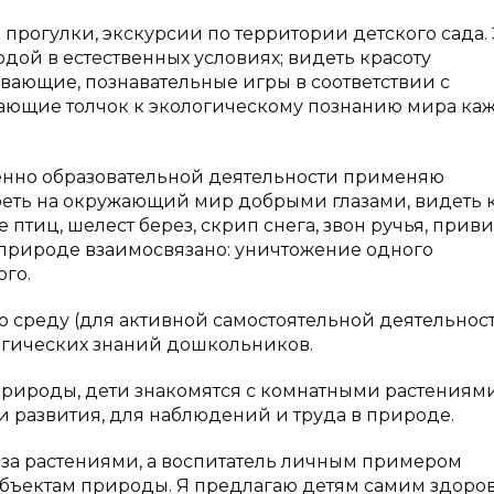
прогулки, экскурсии по территории детского сада. 
дой в естественных условиях; видеть красоту
вающие, познавательные игры в соответствии с
ающие толчок к экологическому познанию мира к
венно образовательной деятельности применяю
реть на окружающий мир добрыми глазами, видеть 
 птиц, шелест берез, скрип снега, звон ручья, прив
в природе взаимосвязано: уничтожение одного
го.
среду (для активной самостоятельной деятельнос
логических знаний дошкольников.
 природы, дети знакомятся с комнатными растениями
и развития, для наблюдений и труда в природе.
 за растениями, а воспитатель личным примером
бъектам природы. Я предлагаю детям самим здоров