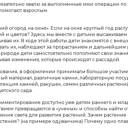
бязательно хвалю за выполненные ими операции по 
помогают взрослым.
й огород на окне». Если на окне круглый год расту
щей и цветов? Здесь мы вместе с детьми высаживаем
вая их. В ходе этой работы дети знакомятся с вне
вать их, наблюдают за прорастанием и дальнейшим 
 природе дети самостоятельно пополняют свои знани
ывая изменения, которые происходят с рассадой.
рования, в оформлении принимали большое участие
й материал, различные камни, лабораторную посуд
ллекция камней, ракушек, семян различных растени
етского сада.
ериментирование доступно уже детям раннего и мл
ьствием превращаются в «ученых» и способны найти о
чение света для развития растений. Зачем растение 
стения? (на примере одуванчика) Почему одно плава
.