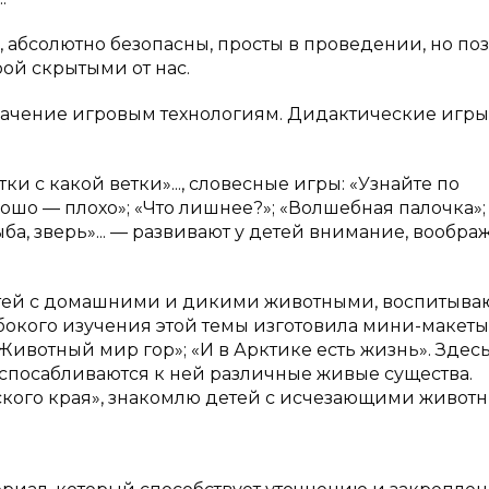
 абсолютно безопасны, просты в проведении, но по
ой скрытыми от нас.
начение игровым технологиям. Дидактические игры
тки с какой ветки»..., словесные игры: «Узнайте по
шо — плохо»; «Что лишнее?»; «Волшебная палочка»;
рыба, зверь»... — развивают у детей внимание, вообра
тей с домашними и дикими животными, воспитыва
бокого изучения этой темы изготовила мини-макеты
«Животный мир гор»; «И в Арктике есть жизнь». Здес
испосабливаются к ней различные живые существа.
кого края», знакомлю детей с исчезающими живот