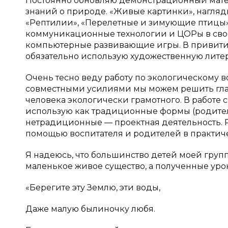
Постоянно обновляю демонстрационный матер
знаний о природе. «Живые картинки», нагля
«Рептилии», «Перелетные и зимующие птицы
коммуникационные технологии и ЦОРы в свое
компьютерные развивающие игры. В привити
обязательно использую художественную литер
Очень тесно веду работу по экологическому в
совместными усилиями мы можем решить глав
человека экологически грамотного. В работе
использую как традиционные формы (родитель
нетрадиционные — проектная деятельность. Р
помощью воспитателя и родителей в практиче
Я надеюсь, что большинство детей моей груп
маленькое живое существо, а полученные урок
«Берегите эту Землю, эти воды,
Даже малую былиночку любя.