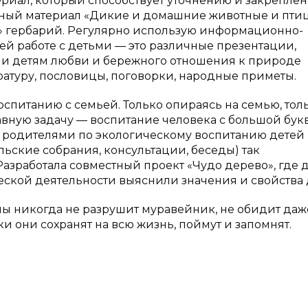
иал, который способствует уточнению и закрепле
дный материал «Дикие и домашние животные и птиц
» гербарий. Регулярно использую информационно-
й работе с детьми — это различные презентации,
и детям любви и бережного отношения к природе
атуру, пословицы, поговорки, народные приметы.
оспитанию с семьей. Только опираясь на семью, тол
ную задачу — воспитание человека с большой бук
 с родителями по экологическому воспитанию детей
ские собрания, консультации, беседы) так
азработала совместный проект «Чудо дерево», где д
ской деятельности выяснили значения и свойства 
пы никогда не разрушит муравейник, не обидит даж
и они сохранят на всю жизнь, поймут и запомнят.