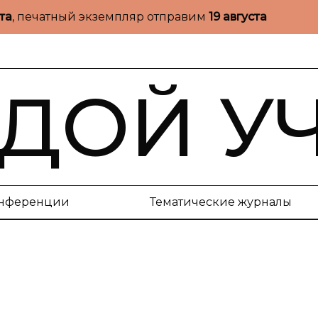
ста
, печатный экземпляр отправим
19 августа
ДОЙ У
нференции
Тематические журналы