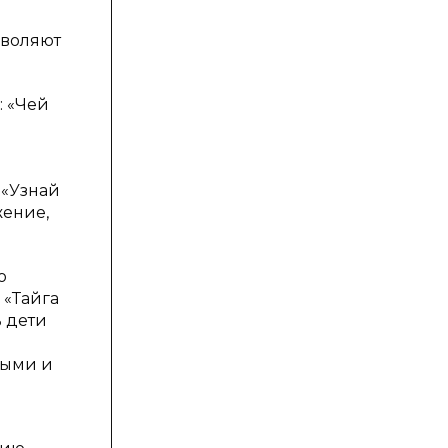
зволяют
: «Чей
 «Узнай
жение,
ю
 «Тайга
ь дети
ными и