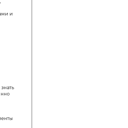
,
ами и
 знать
янно
менты