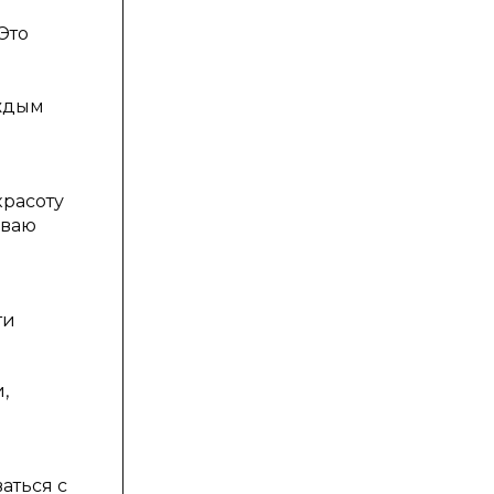
Это
аждым
красоту
иваю
ти
,
аться с