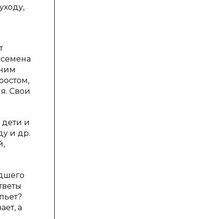
уходу,
т
 семена
шним
ростом,
я. Свои
 дети и
у и др.
й,
адшего
тветы
пьет?
ет, а