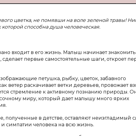
евого цветка, не помявши на воле зеленой травы! Ни
к которой способна душа человеческая.
ано входит в его жизнь. Малыш начинает знакомить
а, сделает первые самостоятельные шаги, откроет п
зображающие петушка, рыбку, цветок, забавного
как ветер раскачивает ветки деревьев, провожает в
яется стремление к активному познанию природы. О
асочному миру, который дает малышу много ярких
ия.
е, полученные в детстве, оставляют неизгладимый с
 и симпатии человека на всю жизнь.