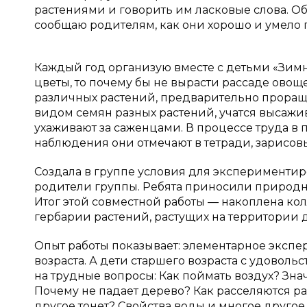
растениями и говорить им ласковые слова. О
сообщаю родителям, как они хорошо и умело 
Каждый год организую вместе с детьми «Зимни
цветы, то почему бы не вырасти рассаде ово
различных растений, предварительно проращи
видом семян разных растений, учатся высажи
ухаживают за саженцами. В процессе труда в
наблюдения они отмечают в тетради, зарисов
Создала в группе условия для эксперименти
родители группы. Ребята приносили природны
Итог этой совместной работы — накоплена ко
гербарии растений, растущих на территории д
Опыт работы показывает: элементарное эксп
возраста. А дети старшего возраста с удовол
на трудные вопросы: Как поймать воздух? Зна
Почему не падает дерево? Как расселяются ра
другое тонет? Свойства воды и многое другое..