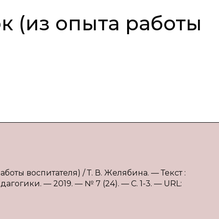
к (из опыта работы
боты воспитателя) / Т. В. Желябина. — Текст :
огики. — 2019. — № 7 (24). — С. 1-3. — URL: