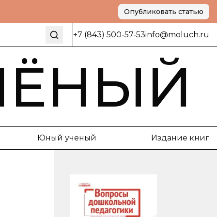
Опубликовать статью
+7 (843) 500-57-53
info@moluch.ru
ЧЁНЫЙ
Юный ученый
Издание книг