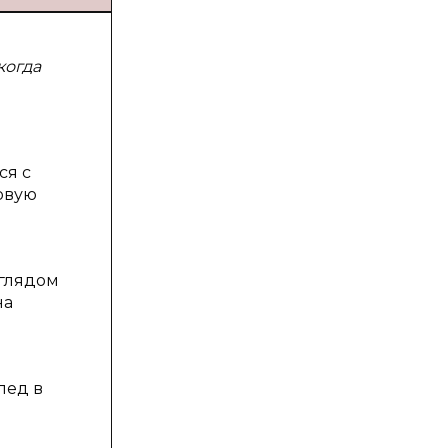
когда
ся с
ервую
зглядом
на
лед в