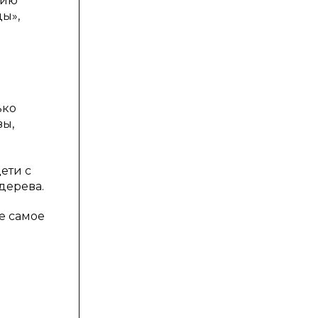
нию
ы»,
ько
вы,
ети с
дерева.
е самое