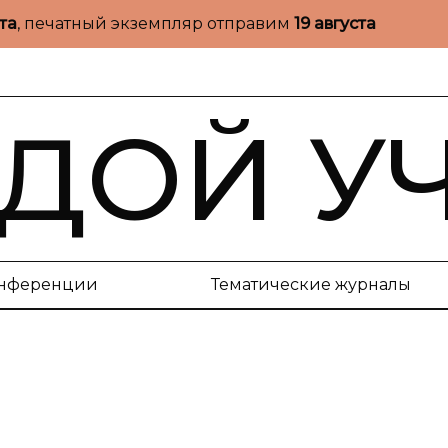
ста
, печатный экземпляр отправим
19 августа
ДОЙ У
нференции
Тематические журналы