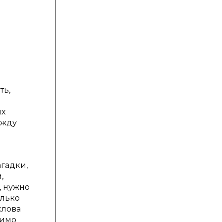
ть,
их
ежду
агадки,
,
, нужно
олько
слова
димо