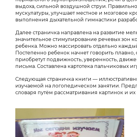
выдоха, сильной воздушной струи. Правильн
мускулатуры, улучшает местное и мозговое к
выполнения дыхательной гимнастики разработа
Далее страничка направлена на развитие ме
значительное стимулирование речевых зон ко
ребенка. Можно массировать отдельно кажды
Постепенно ребенок начнет говорить плавно,
приобретут подвижность, уверенность, движен
письма. Составлена картотека пальчиковых и
Следующая страничка книги — иллюстративн
изучаемой на логопедическом занятии. Предп
словаря путём рассматривания картинок и их 