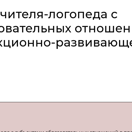
чителя-логопеда с
зовательных отноше
екционно-развивающ