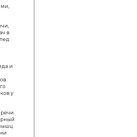
ыми,
ечи,
ач в
опед
еда и
тов
го
ков у
 речи.
варный
 мышц
ими