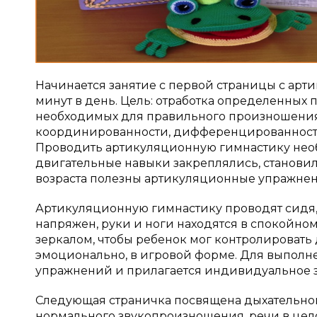
Начинается занятие с первой страницы с арт
минут в день. Цель: отработка определенных
необходимых для правильного произношения з
координированности, дифференцированности
Проводить артикуляционную гимнастику нео
двигательные навыки закреплялись, станови
возраста полезны артикуляционные упражнен
Артикуляционную гимнастику проводят сидя, т
напряжен, руки и ноги находятся в спокойн
зеркалом, чтобы ребенок мог контролировать
эмоционально, в игровой форме. Для выполн
упражнений и прилагается индивидуальное з
Следующая страничка посвящена дыхательной
нормального звукопроизношения, речи в цело