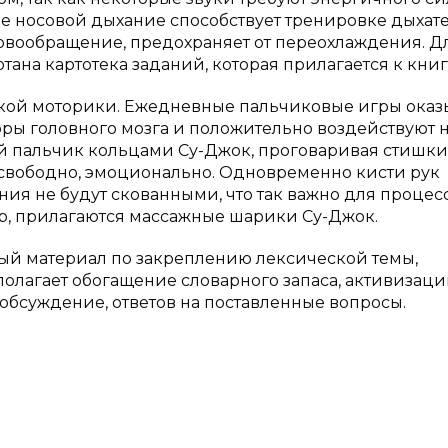
ое носовой дыхание способствует тренировке дыхат
ровообращение, предохраняет от переохлаждения. Д
на картотека заданий, которая прилагается к книг
лкой моторики. Ежедневные пальчиковые игры оказ
ры головного мозга и положительно воздействуют н
й пальчик кольцами Су-Джок, проговаривая стишки
 свободно, эмоционально. Одновременно кисти рук
ия не будут скованными, что так важно для процес
гр, прилагаются массажные шарики Су-Джок.
ый материал по закреплению лексической темы,
олагает обогащение словарного запаса, активизац
обсуждение, ответов на поставленные вопросы.