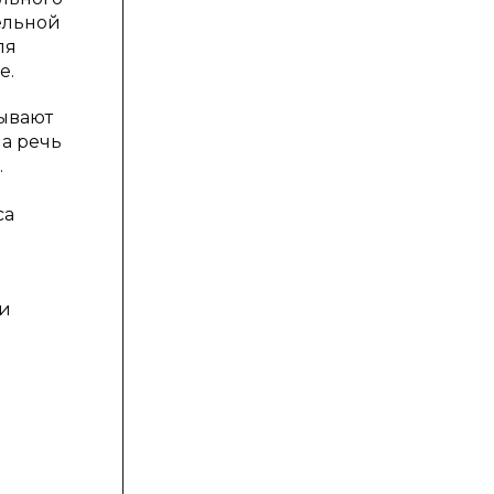
ельной
ля
е.
ывают
а речь
.
са
ии