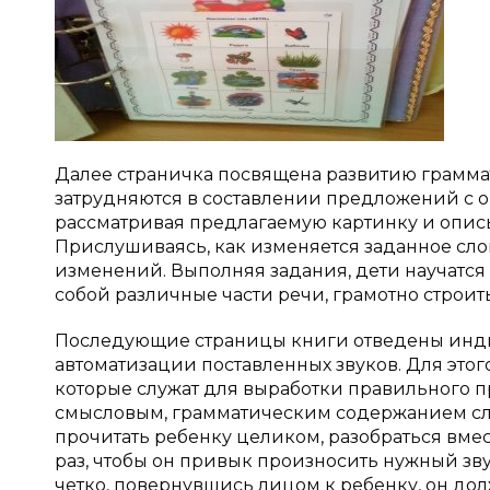
Далее страничка посвящена развитию граммат
затрудняются в составлении предложений с оп
рассматривая предлагаемую картинку и опи
Прислушиваясь, как изменяется заданное сло
изменений. Выполняя задания, дети научатся
собой различные части речи, грамотно строи
Последующие страницы книги отведены инд
автоматизации поставленных звуков. Для этого
которые служат для выработки правильного 
смысловым, грамматическим содержанием сло
прочитать ребенку целиком, разобраться вмес
раз, чтобы он привык произносить нужный зву
четко, повернувшись лицом к ребенку, он до