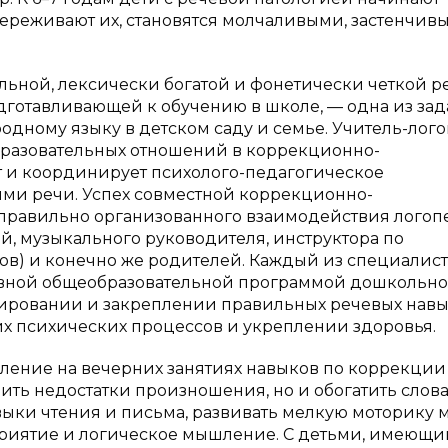
переживают их, становятся молчаливыми, застенчив
ьной, лексически богатой и фонетически четкой р
готавливающей к обучению в школе, — одна из зад
одному языку в детском саду и семье. Учитель-лог
образовательных отношений в коррекционно-
 и координирует психолого-педагогическое
ми речи. Успех совместной коррекционно-
 правильно организованного взаимодействия логоп
ей, музыкального руководителя, инструктора по
ов) и конечно же родителей. Каждый из специалис
овной общеобразовательной программой дошкольно
мировании и закреплении правильных речевых навы
их психических процессов и укреплении здоровья.
пление на вечерних занятиях навыков по коррекции
вить недостатки произношения, но и обогатить сло
авыки чтения и письма, развивать мелкую моторику
сприятие и логическое мышление. С детьми, имеющ