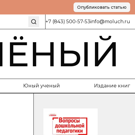
Опубликовать статью
+7 (843) 500-57-53
info@moluch.ru
ЧЁНЫЙ
Юный ученый
Издание книг