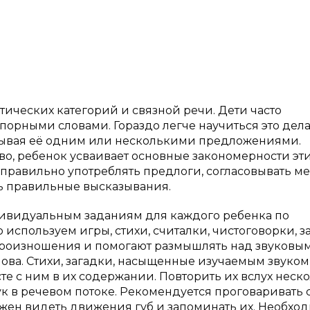
ических категорий и связной речи. Дети часто
орными словами. Гораздо легче научиться это дела
сывая её одним или несколькими предложениями.
во, ребенок усваивает основные закономерности эт
 правильно употреблять предлоги, согласовывать м
ть правильные высказывания.
ивидуальным заданиям для каждого ребенка по
 используем игры, стихи, считалки, чистоговорки, з
произношения и помогают размышлять над звуковым
ва. Стихи, загадки, насыщенные изучаемым звуком
те с ним в их содержании. Повторить их вслух неск
к в речевом потоке. Рекомендуется проговаривать 
лжен видеть движения губ и запоминать их. Необхо