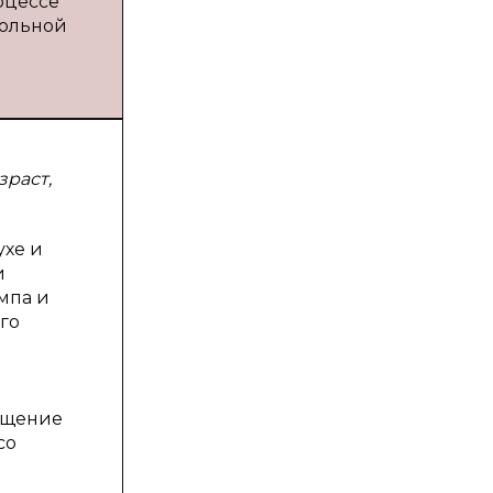
оцессе
кольной
зраст,
ухе и
и
мпа и
го
общение
со