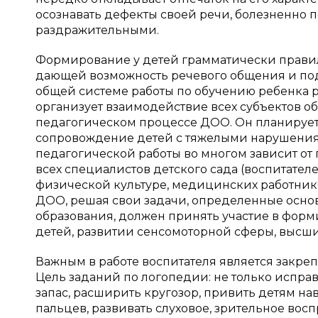
осознавать дефекты своей речи, болезненно 
раздражительными.
Формирование у детей грамматически правил
дающей возможность речевого общения и под
общей системе работы по обучению ребенка р
организует взаимодействие всех субъектов 
педагогическом процессе ДОО. Он планирует
сопровождение детей с тяжелыми нарушения
педагогической работы во многом зависит от
всех специалистов детского сада (воспитател
физической культуре, медицинских работник
ДОО, решая свои задачи, определенные осн
образования, должен принять участие в фор
детей, развитии сенсомоторной сферы, высш
Важным в работе воспитателя является закре
Цель заданий по логопедии: не только испра
запас, расширить кругозор, привить детям н
пальцев, развивать слуховое, зрительное во