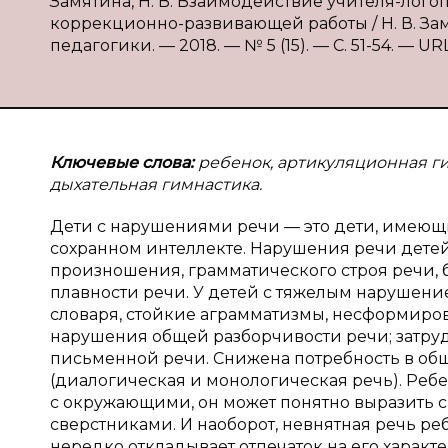
Замятина, Н. В. Взаимодействие учителя-лог
коррекционно-развивающей работы / Н. В. Зам
педагогики. — 2018. — № 5 (15). — С. 51-54. — URL:
Ключевые слова:
ребенок, артикуляционная ги
дыхательная гимнастика.
Дети с нарушениями речи — это дети, имеющ
сохранном интеллекте. Нарушения речи детей
произношения, грамматического строя речи, б
плавности речи. У детей с тяжелым нарушени
словаря, стойкие аграмматизмы, несформиро
нарушения общей разборчивости речи; затруд
письменной речи. Снижена потребность в о
(диалогическая и монологическая речь). Ребе
с окружающими, он может понятно выразить с
сверстниками. И наоборот, невнятная речь р
нередко откладывает отпечаток на его характе