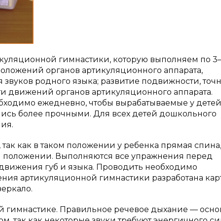
икуляционной гимнастики, которую выполняем по 3
 положений органов артикуляционного аппарата,
вуков родного языка; развитие подвижности, точн
 движений органов артикуляционного аппарата.
бходимо ежедневно, чтобы вырабатываемые у дете
лись более прочными. Для всех детей дошкольного
ия.
ак как в таком положении у ребенка прямая спина,
ом положении. Выполняются все упражнения перед
 движения губ и языка. Проводить необходимо
ения артикуляционной гимнастики разработана кар
еркало.
 гимнастике. Правильное речевое дыхание — осно
м, так как некоторые звуки требуют энергичного с