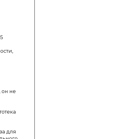
–5
ости,
й
 он не
тотека
ва для
ильного