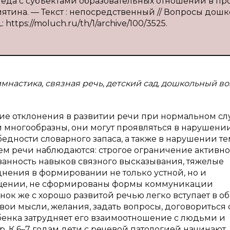
опеда с субъектами образовательных отношений в пр
ятина. — Текст : непосредственный // Вопросы дош
 https://moluch.ru/th/1/archive/100/3525.
мнастика, связная речь, детский сад, дошкольный во
ие отклонения в развитии речи при нормальном сл
 многообразны, они могут проявляться в нарушени
едности словарного запаса, а также в нарушении те
ем речи наблюдаются: строгое ограничение активно
ванность навыков связного высказывания, тяжелые
нения в формировании не только устной, но и
бщении, не сформированы формы коммуникации
нок же с хорошо развитой речью легко вступает в 
вои мысли, желания, задать вопросы, договориться 
ебенка затрудняет его взаимоотношение с людьми и
р. К 6–7 годам дети с речевой патологией начинают