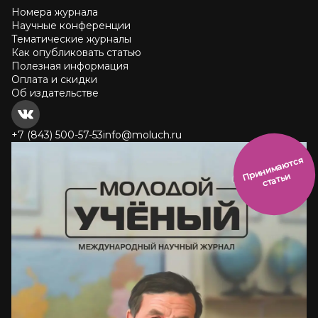
Номера журнала
Научные конференции
Тематические журналы
Как опубликовать статью
Полезная информация
Оплата и скидки
Об издательстве
+7 (843) 500-57-53
info@moluch.ru
и
н
и
м
а
ют
с
я
ст
ать
П
р
и