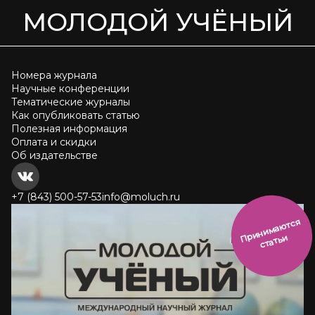
МОЛОДОЙ УЧЁНЫЙ
Номера журнала
Научные конференции
Тематические журналы
Как опубликовать статью
Полезная информация
Оплата и скидки
Об издательстве
+7 (843) 500-57-53
info@moluch.ru
и
н
и
м
а
ют
с
я
ст
ать
П
р
и