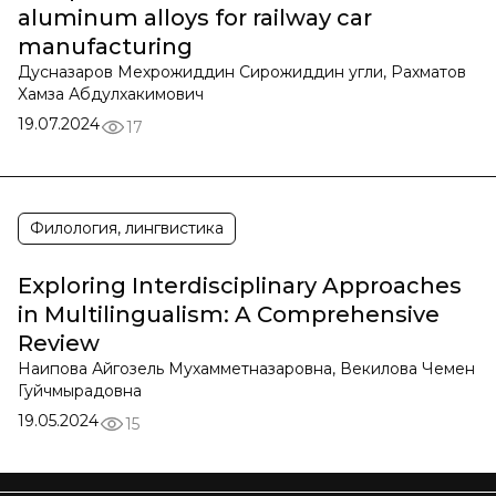
aluminum alloys for railway car
manufacturing
Дусназаров Мехрожиддин Сирожиддин угли, Рахматов
Хамза Абдулхакимович
19.07.2024
17
Филология, лингвистика
Exploring Interdisciplinary Approaches
in Multilingualism: A Comprehensive
Review
Наипова Айгозель Мухамметназаровна, Векилова Чемен
Гуйчмырадовна
19.05.2024
15