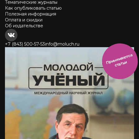
Тематические журналы
Как опубликовать статью
Полезная информация
Оплата и скидки
Об издательстве
+7 (843) 500-57-53
info@moluch.ru
и
н
и
м
а
ют
с
я
ст
ать
П
р
и