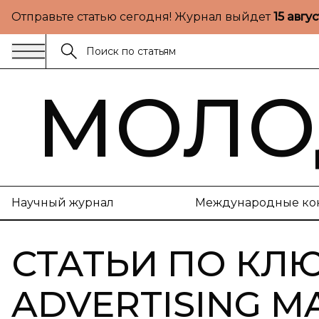
Отправьте статью сегодня! Журнал выйдет
15 авгу
МОЛО
Научный журнал
Международные ко
СТАТЬИ ПО КЛ
ADVERTISING M