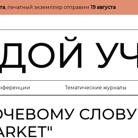
ста
, печатный экземпляр отправим
19 августа
ДОЙ У
нференции
Тематические журналы
ЮЧЕВОМУ СЛОВУ 
ARKET
"