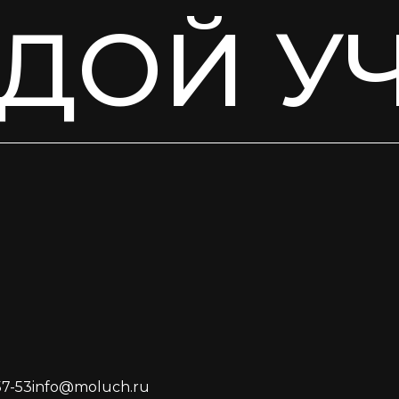
ДОЙ У
57-53
info@moluch.ru