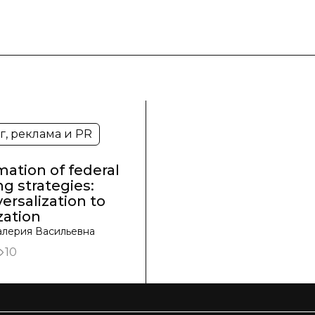
, реклама и PR
ation of federal
ng strategies:
ersalization to
zation
алерия Васильевна
10