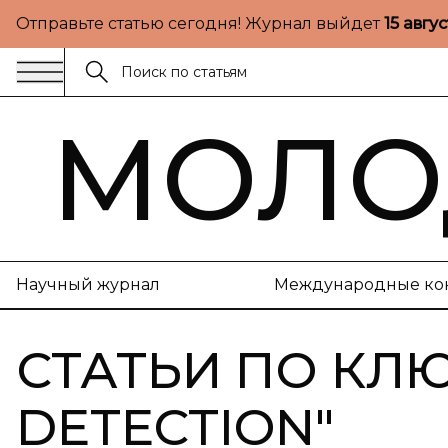
Отправьте статью сегодня! Журнал выйдет
15 авгу
МОЛО
Научный журнал
Международные ко
СТАТЬИ ПО КЛ
DETECTION
"