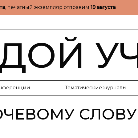
ста
, печатный экземпляр отправим
19 августа
ДОЙ У
нференции
Тематические журналы
ЮЧЕВОМУ СЛОВУ 