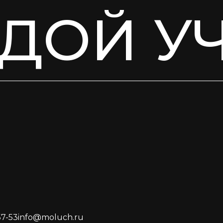
ДОЙ У
57-53
info@moluch.ru