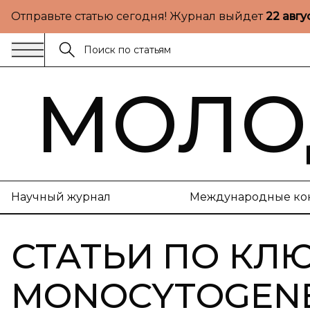
Отправьте статью сегодня! Журнал выйдет
22 авгу
МОЛО
Научный журнал
Международные ко
СТАТЬИ ПО КЛ
MONOCYTOGEN