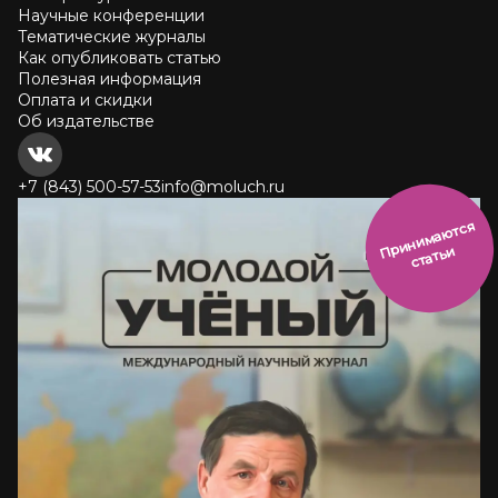
Научные конференции
Тематические журналы
Как опубликовать статью
Полезная информация
Оплата и скидки
Об издательстве
+7 (843) 500-57-53
info@moluch.ru
и
н
и
м
а
ют
с
я
ст
ать
П
р
и