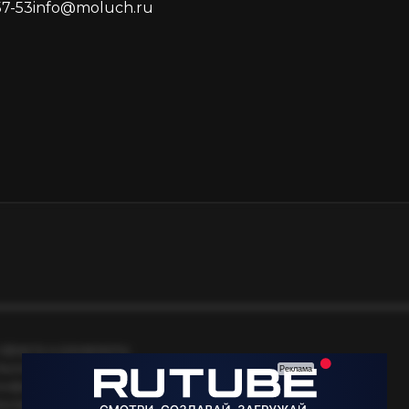
57-53
info@moluch.ru
оферта и реквизиты
льское соглашение
онфиденциальности
екламной рассылки