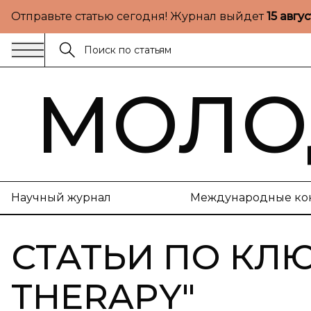
Отправьте статью сегодня! Журнал выйдет
15 авгу
МОЛО
Научный журнал
Международные ко
СТАТЬИ ПО КЛ
THERAPY
"