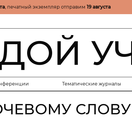
ста
, печатный экземпляр отправим
19 августа
ДОЙ У
нференции
Тематические журналы
ЮЧЕВОМУ СЛОВУ 