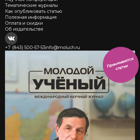
Тематические журналы
Как опубликовать статью
Полезная информация
Оплата и скидки
Об издательстве
+7 (843) 500-57-53
info@moluch.ru
и
н
и
м
а
ют
с
я
ст
ать
П
р
и