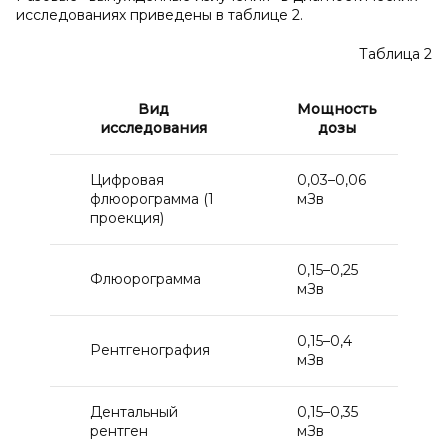
исследованиях приведены в таблице 2.
Таблица 2
Вид
Мощность
исследования
дозы
Цифровая
0,03–0,06
флюорограмма (1
мЗв
проекция)
0,15–0,25
Флюорограмма
мЗв
0,15–0,4
Рентгенография
мЗв
Дентальный
0,15–0,35
рентген
мЗв