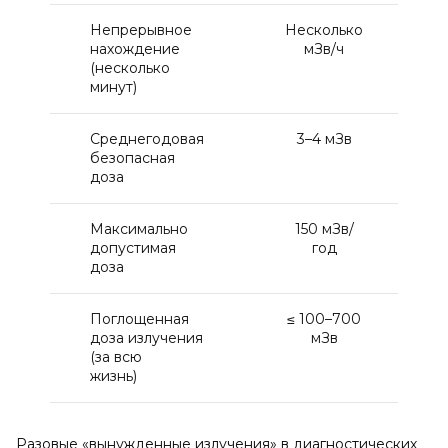
Непрерывное
Несколько
нахождение
мЗв/ч
(несколько
минут)
Среднегодовая
3–4 мЗв
безопасная
доза
Максимально
150 мЗв/
допустимая
год
доза
Поглощенная
≤ 100–700
доза излучения
мЗв
(за всю
жизнь)
Разовые «вынужденные излучения» в диагностических