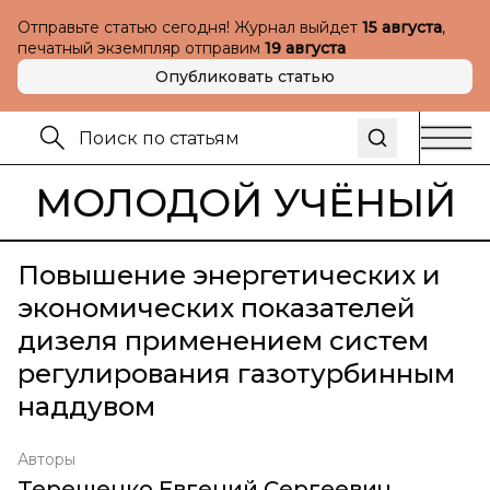
Отправьте статью сегодня! Журнал выйдет
15 августа
,
печатный экземпляр отправим
19 августа
Опубликовать статью
МОЛОДОЙ УЧЁНЫЙ
Повышение энергетических и
экономических показателей
дизеля применением систем
регулирования газотурбинным
наддувом
Авторы
Терещенко Евгений Сергеевич
,