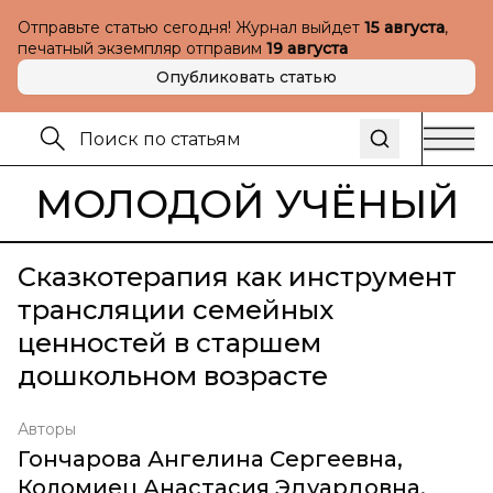
Отправьте статью сегодня! Журнал выйдет
15 августа
,
печатный экземпляр отправим
19 августа
Опубликовать статью
МОЛОДОЙ УЧЁНЫЙ
Сказкотерапия как инструмент
трансляции семейных
ценностей в старшем
дошкольном возрасте
Авторы
Гончарова Ангелина Сергеевна
,
Коломиец Анастасия Эдуардовна
,