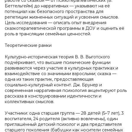
работе со сказкой — от психотерапевтических (Б.
Беттельгейм) до нарративных — указывают на её
потенциал как безопасного пространства для
репетиции жизненных ситуаций и усвоения смыслов.
Цель исследования — описать опыт внедрения
сказкотерапевтической программы в ДОУ и оценить её
роль в трансляции семейных ценностей.
Теоретические рамки
Культурно‑историческая теория В. В. Выготского
подчёркивает, что высшие психические функции
развиваются через участие в культурных практиках и
взаимодействие со значимыми взрослыми; сказка —
одна из таких практик, предоставляющая
социально‑культурный контент. Дж. Брунер и
современная нарративная психология акцентируют роль
рассказа в конструировании идентичности и
коллективных смыслов.
Участники: одна старшая группа — 28 детей (5–7 лет), 3
воспитателя, 24 родителя (активно вовлечены), один
приглашённый детский психолог и два представителя
старшего поколения (бабушки как носители семейных