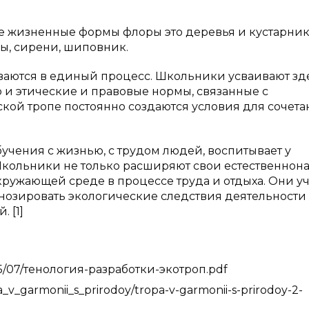
е жизненные формы флоры это деревья и кустарник
цы, сирени, шиповник.
ваются в единый процесс. Школьники усваивают зд
о и этические и правовые нормы, связанные с
кой тропе постоянно создаются условия для сочета
бучения с жизнью, с трудом людей, воспитывает у
Школьники не только расширяют свои естественнон
кружающей среде в процессе труда и отдыха. Они уч
гнозировать экологические следствия деятельности
 [1]
015/07/тенология-разработки-экотроп.pdf
pa_v_garmonii_s_prirodoy/tropa-v-garmonii-s-prirodoy-2-