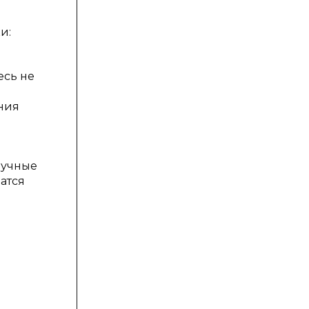
и:
есь не
ния
аучные
атся