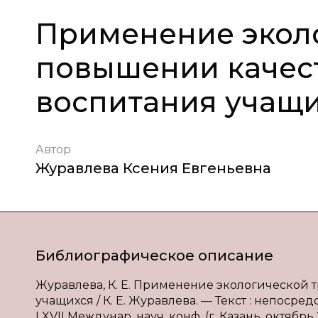
Применение эколо
повышении качест
воспитания учащи
Автор
Журавлева Ксения Евгеньевна
Библиографическое описание
Журавлева, К. Е. Применение экологической 
учащихся / К. Е. Журавлева. — Текст : непоср
LXVII Междунар. науч. конф. (г. Казань, октябрь