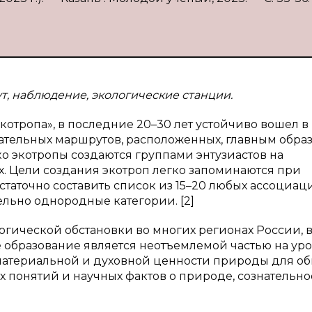
т, наблюдение, экологические станции.
экотропа», в последние 20–30 лет устойчиво вошел в
ательных маршрутов, расположенных, главным образ
о экотропы создаются группами энтузиастов на
х. Цели создания экотроп легко запоминаются при
таточно составить список из 15–20 любых ассоциац
ельно однородные категории. [2]
огической обстановки во многих регионах России, в
е образование является неотъемлемой частью на уро
материальной и духовной ценности природы для о
х понятий и научных фактов о природе, сознательно