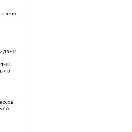
осажено
 видами
нями,
ых в
ассов,
было