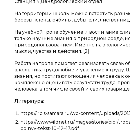
Станция 4.Дендрологиеский отдел
На территории школы можно встретить разны
березы, клены, рябины, дубы, ели, лиственни
На учебной тропе обучение и воспитание сли
только научные знания о природной среде, н
природопользованием. Именно на экологичес
мысли, чувства и действия. [2]
Работа на тропе помогает реализовать связь о
школьника трудолюбие и уважение к груду. 
знания, но постигают отношения человека к о
комплексно оценивать результаты труда, про
человека, в том числе своей и своих товарищей.
Литература:
https://irbis-samara.ru/wp-content/uploads/2
https://www.wildnet.ru/images/stories/bibl/tro
polnyy-tekst-10–12–17.pdf