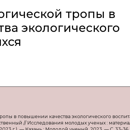
гической тропы в
ва экологического
хся
тропы в повышении качества экологического воспи
едственный // Исследования молодых ученых : матери
 2023 г.). — Казань : Молодой ученый, 2023. — С. 33-36.