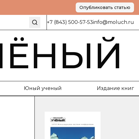
Опубликовать статью
+7 (843) 500-57-53
info@moluch.ru
ЧЁНЫЙ
Юный ученый
Издание книг