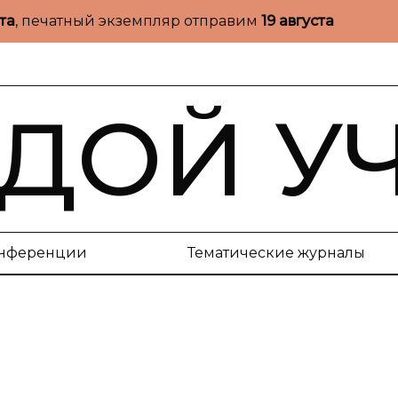
ста
, печатный экземпляр отправим
19 августа
ДОЙ У
нференции
Тематические журналы