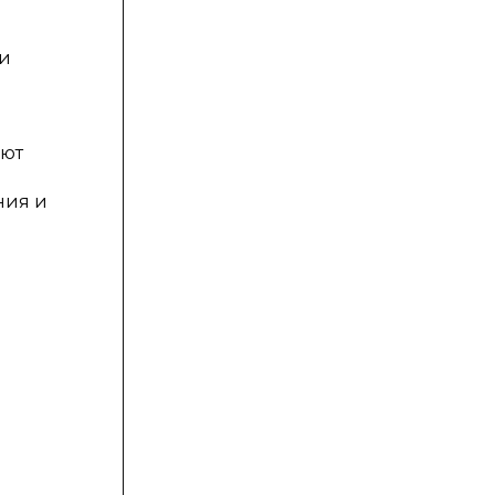
 и
еют
и
ния и