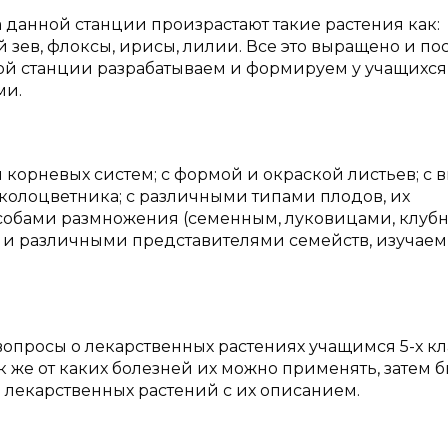
а данной станции произрастают такие растения как:
й зев, флоксы, ирисы, лилии. Все это выращено и п
ной станции разрабатываем и формируем у учащихся
ми.
и корневых систем; с формой и окраской листьев; с
околоцветника; с различными типами плодов, их
собами размножения (семенным, луковицами, клуб
и и различными представителями семейств, изучаем
опросы о лекарственных растениях учащимся 5-х кл
ак же от каких болезней их можно применять, затем 
 лекарственных растений с их описанием.