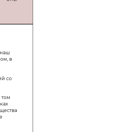
 наш
ом, в
ий со
 том
ках
бщества
е