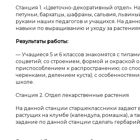
Станция 1. «Цветочно-декоративный отдел». Н
петуньи, бархатцы, шафраны, сальвия, львины
руками наших педагогов и учащихся. На дан
навыки по выращиванию и уходу за растения
Результаты работы:
— Учащиеся 5 и 6 классов знакомятся с типам
соцветий; со строением, формой и окраской 
приспособлением к распространению; со спо
черенками, делением куста); с особенностям
школе.
Станция 2. Отдел лекарственные растения
На данной станции старшеклассники задают в
растущих на клумбе (календула, ромашка), а т
задание по данной станции сделать гербарий