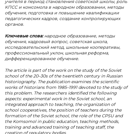
учителя в период становления советской школы, роль
КПСС и комсомола в народном образовании, методы
обучения, подготовка и повышение квалификации
педагогических кадров, создание контролирующих
органов.
Ключевые слова:
народное образование, методы
обучения, кадровый вопрос, советская школа,
исследовательский метод, школьные кооперативы,
профессиональный уклон, школьная реформа,
дифференцированное обучение.
The article is part of the work on the study of the Soviet
school of the 20–30s of the twentieth century in Russian
historiography. The publication examines the scientific
works of historians from 1985–1991 devoted to the study of
this problem. The researchers identified the following
aspects: experimental work in the Soviet school, an
integrated approach to teaching, the organization of
school cooperatives, the position of teachers during the
formation of the Soviet school, the role of the CPSU and
the Komsomol in public education, teaching methods,
training and advanced training of teaching staff, the
creation of regulatory bodies.