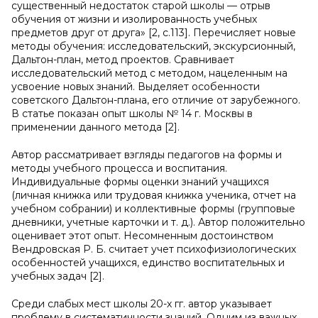
существенный недостаток старой школы — отрыв
обучения от жизни и изолированность учебных
предметов друг от друга» [2, с.113]. Перечисляет новые
методы обучения: исследовательский, экскурсионный,
Дальтон-план, метод проектов. Сравнивает
исследовательский метод с методом, нацеленным на
усвоение новых знаний. Выделяет особенности
советского Дальтон-плана, его отличие от зарубежного.
В статье показан опыт школы № 14 г. Москвы в
применении данного метода [2].
Автор рассматривает взгляды педагогов на формы и
методы учебного процесса и воспитания.
Индивидуальные формы оценки знаний учащихся
(личная книжка или трудовая книжка ученика, отчет на
учебном собрании) и коллективные формы (групповые
дневники, учетные карточки и т. д.). Автор положительно
оценивает этот опыт. Несомненным достоинством
Вендровская Р. Б. считает учет психофизиологических
особенностей учащихся, единство воспитательных и
учебных задач [2].
Среди слабых мест школы 20-х гг. автор указывает
проблему в систематичности знаний. Одним из важных