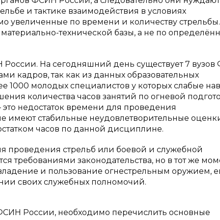
рганов ФСИН России, а следовательно они нуждают
ельбе и тактике взаимодействия в условиях
мо увеличенные по времени и количеству стрельбы.
материально-технической базы, а не по определён
 России. На сегодняшний день существует 7 вузов
ми кадров, так как из данных образовательных
ее 1000 молодых специалистов у которых слабые на
ения количества часов занятий по огневой подгото
— это недостаток времени для проведения
ые имеют стабильные неудовлетворительные оценк
остатком часов по данной дисциплине.
я проведения стрельб или боевой и служебной
ся требованиями законодательства, но в тот же мом
владение и пользование огнестрельным оружием, е
нии своих служебных полномочий.
 ФСИН России, необходимо перечислить основные