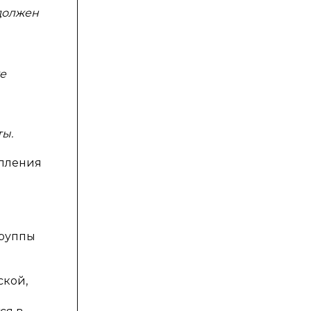
должен
е
ты.
упления
группы
ской,