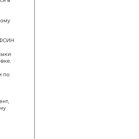
ся в
ному
 ФСИН
выки
вке.
и по
ент,
му