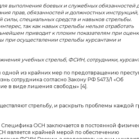
для выполнения боевых и служебных обязанностей 
ания прав, обязанностей и должностных инструкций,
силы, специальных средств и навыков стрельбы.
терес, так как навык стрельбы нельзя отработать
альнейшем приводит к плохим показателям при оценк
мы при осуществлении стрельбы курсантами и
ажнения учебных стрельб, ФСИН, сотрудники, курсан
я одной из крайних мер по предотвращению прест
нь сотрудника согласно Закону РФ 5473/1 «Об
е в виде лишения свободы» [4].
уществляют стрельбу, и раскрыть проблемы каждой 
. Специфика ОСН заключается в постоянной физиче
ОСН является крайней мерой по обеспечению