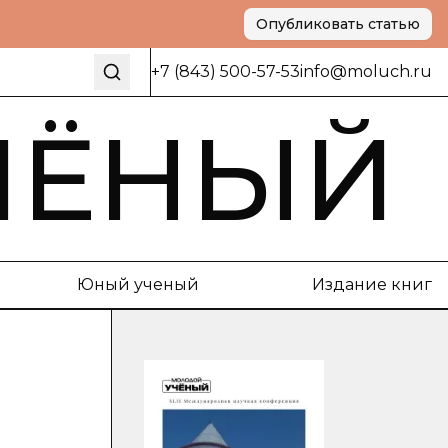
Опубликовать статью
+7 (843) 500-57-53
info@moluch.ru
ЧЁНЫЙ
Юный ученый
Издание книг