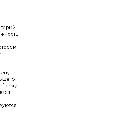
егорий
ожность
котором
и
мену
льшего
роблему
ется
ируются