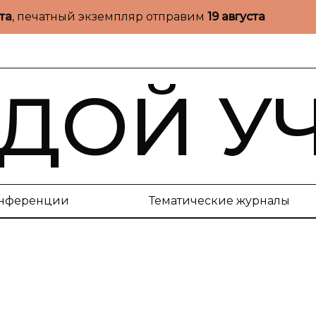
ста
, печатный экземпляр отправим
19 августа
ДОЙ У
нференции
Тематические журналы