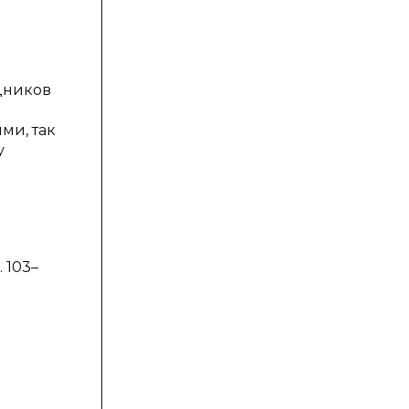
дников
ми, так
у
 103–