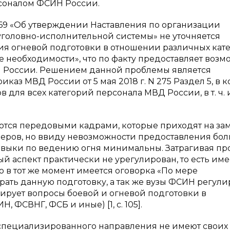
соналом ФСИН России.
N 169 «Об утверждении Наставления по организации
головно-исполнительной системы» не уточняется
ия огневой подготовки в отношении различных кат
ре необходимости», что по факту предоставляет возм
Н России. Решением данной проблемы является
каз МВД России от 5 мая 2018 г. N 275 Раздел 5, в 
для всех категорий персонала МВД России, в т. ч. 
ются передовыми кадрами, которые приходят на за
ров, но ввиду невозможности предоставления бо
навыки по ведению огня минимальны. Затрагивая п
ый аспект практически не урегулирован, то есть име
в тот же момент имеется оговорка «По мере
рать данную подготовку, а так же вузы ФСИН регул
лирует вопросы боевой и огневой подготовки в
ФСВНГ, ФСБ и иные) [1, с. 105].
в специализированного направления не имеют своих