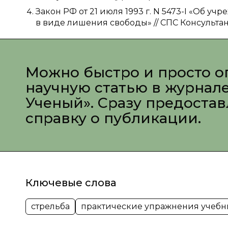
Закон РФ от 21 июля 1993 г. N 5473-I «Об 
в виде лишения свободы» // СПС Консультан
Можно быстро и просто о
научную статью в журнал
Ученый». Сразу предоста
справку о публикации.
Ключевые слова
стрельба
практические упражнения учебн