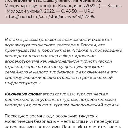
Исследования молодых ученых : материалы XLI
Междунар. науч. конф. (г. Казань, июнь 2022 г.). — Казань
: Молодой ученый, 2022. — С. 45-50. — URL:
https://moluch.ru/conf/stud/archive/451/17295.
В статье рассматриваются возможности развития
агроэкотуристического кластера в России, его
преимущества и перспективы. А также использование
кооперативного подхода в формирование
агроэкотуризма как национальной туристической
отрасли, через развитие существующих форм
семейного и малого турбизнеса, с включением в эту
систему экономических отраслей и региональной
инфраструктуры.
Ключевые слова:
агроэкотуризм, туристическая
деятельность, внутренний туризм, потребительская
кооперация, сельский туризм, экологический туризм.
Последнее время люди осознанно тянутся к
экологически безопасным местностям и интересуются
натуральными продуктами. Ландшафты, растительность