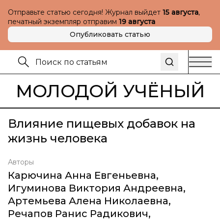
Отправьте статью сегодня! Журнал выйдет
15 августа
,
печатный экземпляр отправим
19 августа
Опубликовать статью
МОЛОДОЙ УЧЁНЫЙ
Влияние пищевых добавок на
жизнь человека
Авторы
Карючина Анна Евгеньевна
,
Игуминова Виктория Андреевна
,
Артемьева Алена Николаевна
,
Речапов Ранис Радикович
,