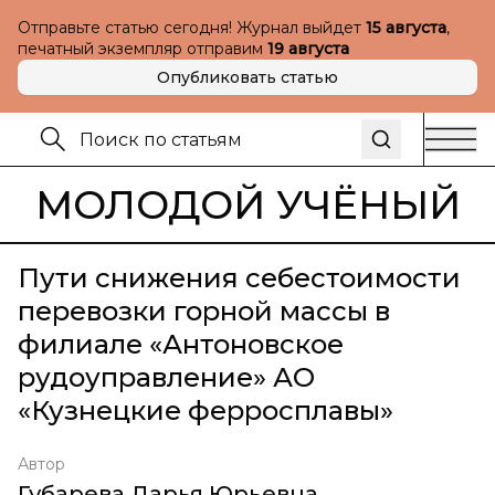
Отправьте статью сегодня! Журнал выйдет
15 августа
,
печатный экземпляр отправим
19 августа
Опубликовать статью
МОЛОДОЙ УЧЁНЫЙ
Пути снижения себестоимости
перевозки горной массы в
филиале «Антоновское
рудоуправление» АО
«Кузнецкие ферросплавы»
Автор
Губарева Дарья Юрьевна