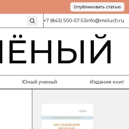
Опубликовать статью
+7 (843) 500-57-53
info@moluch.ru
ЧЁНЫЙ
Юный ученый
Издание книг