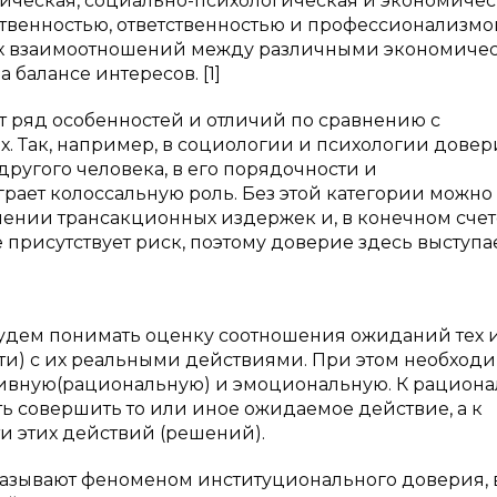
орическая, социально-психологическая и экономиче
твенностью, ответственностью и профессионализмо
х взаимоотношений между различными экономиче
балансе интересов. [1]
т ряд особенностей и отличий по сравнению с
х. Так, например, в социологии и психологии довер
другого человека, в его порядочности и
рает колоссальную роль. Без этой категории можно
чении трансакционных издержек и, в конечном счете
 присутствует риск, поэтому доверие здесь выступа
будем понимать оценку соотношения ожиданий тех 
и) с их реальными действиями. При этом необход
тивную(рациональную) и эмоциональную. К рацион
ь совершить то или иное ожидаемое действие, а к
 этих действий (решений).
называют феноменом институционального доверия, 