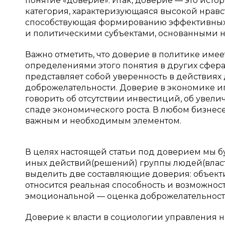
понятие «доверие». Итак, доверие — это ист
категория, характеризующаяся высокой нравс
способствующая формированию эффективны
и политическими субъектами, основанными на 
Важно отметить, что доверие в политике имее
определениями этого понятия в других сфера
представляет собой уверенность в действиях 
доброжелательности. Доверие в экономике иг
говорить об отсутствии инвестиций, об увели
спаде экономического роста. В любом бизнесе
важным и необходимым элементом.
В целях настоящей статьи под доверием мы 
иных действий(решений) группы людей(власт
выделить две составляющие доверия: объек
относится реальная способность и возможност
эмоциональной — оценка доброжелательности
Доверие к власти в социологии управления 