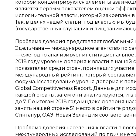
котором концентрируются элементы взаимодей
является первым показателем оценки эффект
исполнительной власти, который закреплён в
Так, в целях нашей статьи, под властью мы б
(государственных служащих и лиц, занимающи
Проблема доверия представляет глобальный 
Эдельмана — международное агентство по св
— ежегодно анализирует институциональное до
2018 году уровень доверия к власти в нашей с
показателем среди стран, принявших участие в
международный рейтинг, который составляет
форума. Исследование уровня доверия к поли
Global Competitiveness Report. Данные для и
каждой страны, затем они анализируются, и в
до 7. По итогам 2018 года индекс доверия нас
занять нашей стране 51 место в рейтинге рядо
Сингапур, ОАЭ, Новая Зеландия соответственно
Проблема доверия населения к власти в пос
международных исследований по причине тог