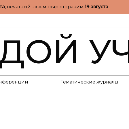
ста
, печатный экземпляр отправим
19 августа
ДОЙ У
нференции
Тематические журналы