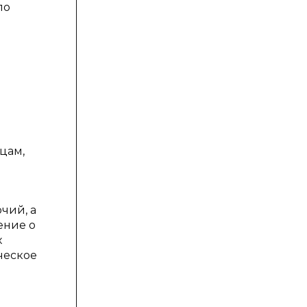
по
цам,
чий, а
ение о
х
ческое