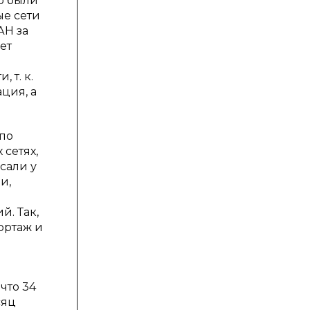
о были
ые сети
АН за
ет
 т. к.
ция, а
по
 сетях,
сали у
и,
й. Так,
ортаж и
что 34
сяц