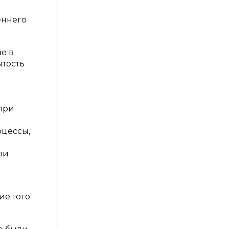
еннего
е в
ытость
)
при
оцессы,
ли
ие того