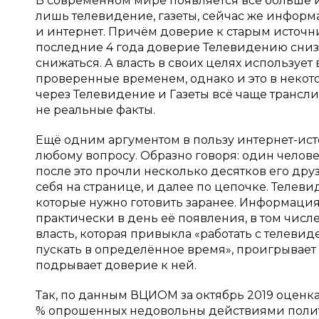
В современном мире появляется всё больше 
лишь телевидение, газеты, сейчас же информ
и интернет. Причём доверие к старым источн
последние 4 года доверие Телевидению снизил
снижаться. А власть в своих целях использует
проверенные временем, однако и это в некотор
через Телевидение и Газеты всё чаще транс
не реальные факты.
Ещё одним аргументом в пользу интернет-ис
любому вопросу. Образно говоря: один человек
после это прочли несколько десятков его дру
себя на странице, и далее по цепочке. Телев
которые нужно готовить заранее. Информация
практически в день её появления, в том чис
власть, которая привыкла «работать с телевид
пускать в определённое время», проигрывает 
подрывает доверие к ней.
Так, по данным ВЦИОМ за октябрь 2019 оценк
% опрошенных недовольны действиями политико