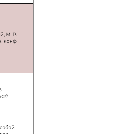
, М. Р.
. конф.
,
ной
 собой