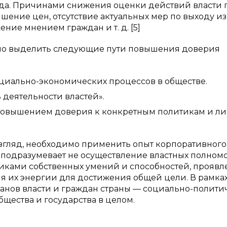
9 года. Причинами снижения оценки действий власти 
ние цен, отсутствие актуальных мер по выходу из
ие мнением граждан и т. д. [5]
жно выделить следующие пути повышения доверия
циально-экономических процессов в обществе.
 деятельности властей».
 повышением доверия к конкретным политикам и ли
згляд, необходимо применить опыт корпоративного
 подразумевает не осуществление властных полномо
иками собственных умений и способностей, проявл
ия их энергии для достижения общей цели. В рамка
анов власти и граждан страны — социально-полити
щества и государства в целом.