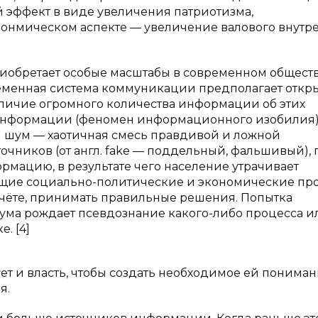
 эффект в виде увеличения патриотизма,
 эконмическом аспекте — увеличение валового внутр
риобретает особые масштабы в современном обществ
ременная система коммуникации предполагает откр
аличие огромного количества информации об этих
к информации (феномен информационного изобилия
 шум — хаотичная смесь правдивой и ложной
чников (от англ. fake — поддельный, фальшивый), 
рмацию, в результате чего население утрачивает
ящие социально-политические и экономические пр
 счёте, принимать правильные решения. Попытка
ума рождает псевдознание какого-либо процесса и
. [4]
 и власть, чтобы создать необходимое ей пониман
я.