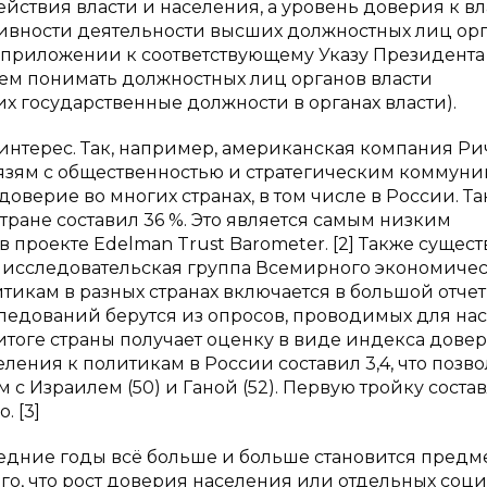
ствия власти и населения, а уровень доверия к вл
ивности деятельности высших должностных лиц ор
 приложении к соответствующему Указу Президента
удем понимать должностных лиц органов власти
х государственные должности в органах власти).
интерес. Так, например, американская компания Р
язям с общественностью и стратегическим коммун
верие во многих странах, в том числе в России. Так
тране составил 36 %. Это является самым низким
 проекте Edelman Trust Barometer. [2] Также сущест
 исследовательская группа Всемирного экономиче
тикам в разных странах включается в большой отчет
сследований берутся из опросов, проводимых для на
 итоге страны получает оценку в виде индекса довер
еления к политикам в России составил 3,4, что позв
м с Израилем (50) и Ганой (52). Первую тройку соста
. [3]
ледние годы всё больше и больше становится предм
о, что рост доверия населения или отдельных соц