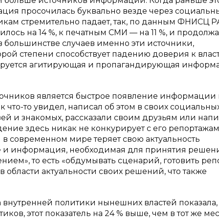
и больше источников информации. Когда раньше эт
ация просочилась буквально везде через социальн
икам стремительно падает, так, по данным ФНИСЦ Р
ось на 14 %, к печатным СМИ — на 11 %, и продолжа
 в большинстве случаев именно эти источники,
ой степени способствует падению доверия к власти,
лируется агитирующая и пропагандирующая информа
точников является быстрое появление информации 
 что-то увидел, написал об этом в своих социальных
зей и знакомых, рассказали своим друзьям или напи
идение здесь никак не конкурирует с его репортажам
 в современном мире теряет свою актуальность
ле и информация, необходимая для принятия решени
ением», то есть «обдумывать сценарий, готовить реп
в области актуальности своих решений, что также
а внутренней политики нынешних властей показала, 
в, этот показатель на 24 % выше, чем в тот же ме