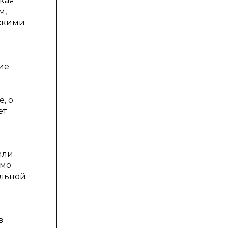
ская
м,
скими
ие
, о
ет
или
имо
альной
в