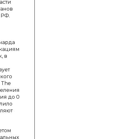
асти
ганов
 РФ.
ичарда
икациям
, в
вует
ского
 The
селения
ия до 0
олило
вляют
етом
иальных