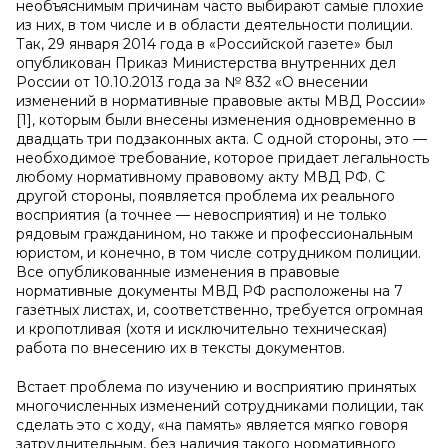
необъяснимым причинам часто выбирают самые плохие
из них, в том числе и в области деятельности полиции.
Так, 29 января 2014 года в «Российской газете» был
опубликован Приказ Министерства внутренних дел
России от 10.10.2013 года за № 832 «О внесении
изменений в нормативные правовые акты МВД России»
[1], которым были внесены изменения одновременно в
двадцать три подзаконных акта. С одной стороны, это —
необходимое требование, которое придает легальность
любому нормативному правовому акту МВД РФ. С
другой стороны, появляется проблема их реального
восприятия (а точнее — невосприятия) и не только
рядовым гражданином, но также и профессиональным
юристом, и конечно, в том числе сотрудником полиции.
Все опубликованные изменения в правовые
нормативные документы МВД РФ расположены на 7
газетных листах, и, соответственно, требуется огромная
и кропотливая (хотя и исключительно техническая)
работа по внесению их в тексты документов.
Встает проблема по изучению и восприятию принятых
многочисленных изменений сотрудниками полиции, так
сделать это с ходу, «на память» является мягко говоря
затруднительным, без наличия такого нормативного