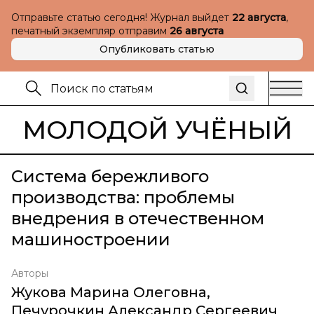
Отправьте статью сегодня! Журнал выйдет
22 августа
,
печатный экземпляр отправим
26 августа
Опубликовать статью
МОЛОДОЙ УЧЁНЫЙ
Система бережливого
производства: проблемы
внедрения в отечественном
машиностроении
Авторы
Жукова Марина Олеговна
,
Печурочкин Александр Сергеевич