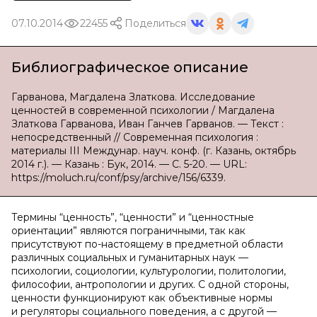
07.10.2014
22455
Поделиться
Библиографическое описание
Гарванова, Магдалена Златкова. Исследование
ценностей в современной психологии / Магдалена
Златкова Гарванова, Иван Ганчев Гарванов. — Текст :
непосредственный // Современная психология :
материалы III Междунар. науч. конф. (г. Казань, октябрь
2014 г.). — Казань : Бук, 2014. — С. 5-20. — URL:
https://moluch.ru/conf/psy/archive/156/6339.
Термины “ценность”, “ценности” и “ценностные
ориентации” являются пограничными, так как
присутствуют по-настоящему в предметной области
различных социальных и гуманитарных наук —
психологии, социологии, культурологии, политологии,
философии, антропологии и других. С одной стороны,
ценности функционируют как объективные нормы
и регуляторы социального поведения, а с другой —