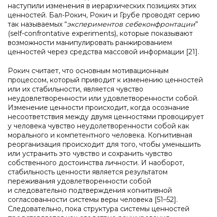
наступили изменения в иерархических позициях этих
ценностей. Бал-Рокич, Рокич и Грубе проводят серию
так называемых “
экспериментов
себеконфронтации
”
(self-confrontative experiments), которые показывают
возможности манипулировать ранжированием
ценностей через средства массовой информации [21].
Рокич считает, что основным мотивационным
процессом, который приводит к изменению ценностей
или их стабильности, является чувство
неудовлетворенности или удовлетворенности собой.
Изменение ценности происходит, когда осознание
несоответствия между двумя ценностями провоцирует
у человека чувство неудолетворенности собой как
морального и компетентного человека. Когнитивная
реорганизация происходит для того, чтобы уменьшить
или устранить это чувство и сохранить чувство
собственного достоинства личности. И наоборот,
стабильность ценности является результатом
переживания удовлетворенности собой
и следовательно подтверждения когнитивной
согласованности системы веры человека [51–52].
Следовательно, пока структура системы ценностей