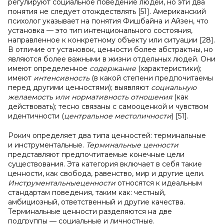
регулируют социальное поведение людей, но эти два
понятия не следует отождествлять [51]. Американский
психолог указывает на понятия Фишбайна и Айзен, что
установка — это тип интенционального состояния,
направленное к конкретному объекту или ситуации [28].
В отличие от установок, ценности более абстрактны, но
являются более важными в жизни отдельных людей. Они
имеют определенное
содержание
(характеристики);
имеют
интенсивность
(в какой степени предпочитаемы
перед другими ценностями); выявляют
социальную
желаемость или нормативность отношения
(как
действовать); тесно связаны с самооценкой и чувством
идентичности (
центральное место
личности
) [51].
Рокич определяет два типа ценностей: терминальные
и инструментальные.
Терминальные
ценности
представляют предпочтитаемые конечные цели
существования. Эта категория включает в себя такие
ценности, как свобода, равенство, мир и другие цели.
Инструментальные
ценности
относятся к идеальным
стандартам поведения, таким как: честный,
амбициозный, ответственный и другие качества.
Терминальные ценности разделяются на две
подгруппы — социальные и личностные.