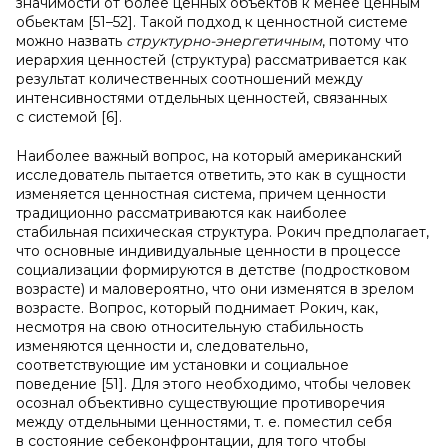
значимости от более ценных объектов к менее ценным
обьектам [51–52]. Такой подход к ценностной системе
можно назвать
структурно-энергeтичным
, потому что
иерархия ценностей (структура) рассматривается как
результат количественных соотношений между
интенсивностями отдельных ценностей, связанных
с системой [6].
Наиболее важный вопрос, на который американский
исследователь пытается ответить, это как в сущности
изменяется ценностная система, причем ценности
традиционно рассматриваются как наиболее
стабильная психическая структура. Рокич предполагает,
что основные индивидуальные ценности в процессе
социализации формируются в детстве (подростковом
возрасте) и маловероятно, что они изменятся в зрелом
возрасте. Вопрос, который поднимает Рокич, как,
несмотря на свою относительную стабильность
изменяются ценности и, следовательно,
соответствующие им установки и социальное
поведение [51]. Для этого необходимо, чтобы человек
осознал объективно существующие противоречия
между отдельными ценностями, т. е. поместил себя
в состояние себеконфронтации, для того чтобы