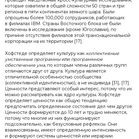
проводит масштабные кросс-культурные исследования,
которые охватили в общей сложности 50 стран и три
региона в пяти континентах земного шара. Были
опрошены более 100,000 сотрудников, работающих
в филиалах IBM. Страны Восточного блока не были
включены в исследования (кроме Югославии), по
причине отсутствия филиалов этой транснациональной
корпорации на их территории [17].
Хофстеде определяет культуру как
коллективны
e
умственны
e программы
или
программное
обеспечение ума
, по которым члены различных групп
отличаются друг от друга. Культура является
отличительной особенностью сообщества
(коллективной идентичностью), а не индивида [31], [17].
Ценности представляют особый интерес, потому что их
можно рассматривать как ядро культуры. Хофстеде
определяет ценности как общую тенденцию
предпочитать определенное состояние дел чем другое.
Ценности формируются до 10 лет и трудно меняются,
потому что многие из них функционируют
подсознательно, как безусловные рефлексы. Они
взаимосвязаны, имеют определенную интенсивность
и формируют системы ценностей или иерархии.