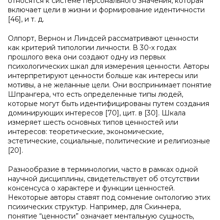
относятся к системе персонального значения, которая
включает цели в жизни и формирование идентичности
[46], и т. д.
Олпорт, Вернон и Линдсей рассматривают ценности
как критерий типологии личности. В 30-х годах
прошлого века они создают одну из первых
психологических шкал для измерения ценности. Авторы
интерпретируют ценности больше как интересы или
мотивы, а не желанные цели. Они воспринимает понятие
Шпрангера, что есть определенные типы людей,
которые могут быть идентифицированы путем создания
доминирующих интересов [70], цит. в [30]. Шкала
измеряет шесть основных типов ценностей или
интересов: теоретические, экономические,
эстетические, социальные, политические и религиозные
[20].
Разнообразие в терминологии, часто в рамках одной
научной дисциплины, свидетельствует об отсутствии
консенсуса о характере и функции ценностей.
Некоторые авторы ставят под сомнение онтологию этих
психических структур. Например, для Скиннера,
понятие “ценности” означает ментальную сущность,