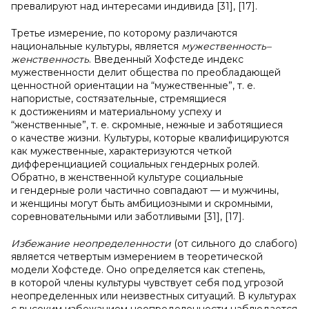
превалируют над интересами индивида [31], [17].
Третье измерение, по которому различаются
национальные культуры, является
мужественность
–
женственность
. Введенный Хофстеде индекс
мужественности делит общества по преобладающей
ценностной ориентации на “мужественные”, т. е.
напористые, состязательные, стремящиеся
к достижениям и материальному успеху и
“женственные”, т. е. скромные, нежные и заботящиеся
о качестве жизни. Культуры, которые квалифицируются
как мужественные, характеризуются четкой
дифференциацией социальных гендерных ролей.
Обратно, в женственной культуре социальные
и гендерные роли частично совпадают — и мужчины,
и женщины могут быть амбициозными и скромными,
соревновательными или заботливыми [31], [17].
Избежание неопределенности
(от сильного до слабого)
является четвертым измерением в теоретической
модели Хофстеде. Оно определяется как степень,
в которой члены культуры чувствует себя под угрозой
неопределенных или неизвестных ситуаций. В культурах