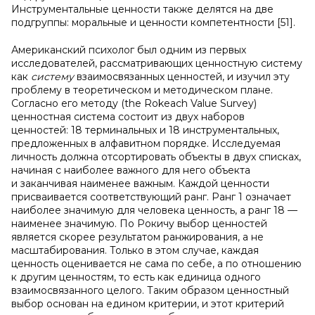
Инструментальные ценности также делятся на две
подгруппы: моральные и ценности компетентности [51].
Американский психолог был одним из первых
исследователей, рассматривающих ценностную систему
как
систему
взаимосвязанных ценностей, и изучил эту
проблему в теоретическом и методическом плане.
Согласно его методу (the Rokeach Value Survey)
ценностная система состоит из двух наборов
ценностей: 18 терминальных и 18 инструментальных,
предложенных в алфавитном порядке. Исследуемая
личность должна отсортировать объекты в двух списках,
начиная с наиболее важного для него объекта
и заканчивая наименее важным. Каждой ценности
присваивается соответствующий ранг. Ранг 1 означает
наиболее значимую для человека ценность, а ранг 18 —
наименее значимую. По Рокичу выбор ценностей
является скорее результатом ранжирования, а не
масштабирования. Только в этом случае, каждая
ценность оценивается не сама по себе, а по отношению
к другим ценностям, то есть как единица одного
взаимосвязанного целого. Таким образом ценностный
выбор основан на едином критерии, и этот критерий