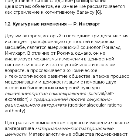
представляется как следствие ранжирования
ценностных объектов, ее изменение рассматривается
как стремление к когнитивному балансу [6].
1.2. Культурные изменения — Р. Инглхарт
Другим автором, который в последние три десятилетия
исследует трансформацию ценностей в мировом
масшабе, является американский социолог Рональд
Инглхарт. В отличие от Рокича, однако, он не
анализирует механизмы изменения в ценностной
системе личности из-за ее устойчивости в зрелом
возрасте, а прослеживает экономическое
и технологическое развитие общества, а также процесс
модернизации и демократизации с помощью двух
ключевых биполярных измерений культуры —
выживание
против самовыражения
(survival/self-
expression) и
традиционный
против секулярно-
рационального авторитета
(traditional/secular-rational
authority).
Центральным компонентом первого измерения является
альтернатива
материальные
–
постматериальные
ценности
. Материалистичные общества подчеркивают