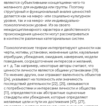
являются субъективными концепциями чего-то
желанного для индивида или группы. Поэтому
структурный и функциональный анализ ценностей
делается как на макро- или социально-культурном
уровне, так и на микро- или индивидуально-
психологическом уровне. Из-за своего
междисциплинарного характера и двойственного
происхождения ценности могут рассматриваться
в контексте различных категориальных систем.
Психологические теории интерпретируют ценности как
черты, мотивы, установки, жизненные цели, каузальные
атрибуции, убеждения, ожидания, намерения, модели
поведения, сосредоточение интересов и желаний,
и т. д. Так например, некоторые авторы считают, что
ценности личности являются общими установками [19].
По мнению других, они отражают валентность объектов
[24], указывают на полезность или значимость
последствий деятельности [22], [25], связываются
с потребностями и интересами личности и общества
[11], определяются как абстрактные оценочные
стандарты или убеждения, которые определяют
желаемые цели и пути их достижения [47], [27],