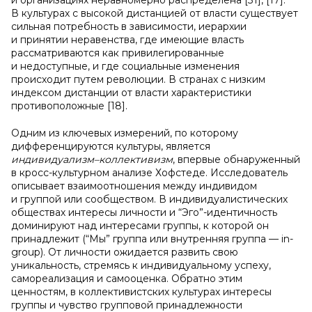
и организациях неравномерно распределена [31], [17].
В культурах с высокой дистанцией от власти существует
сильная потребность в зависимости, иерархии
и принятии неравенства, где имеющие власть
рассматриваются как привилегированные
и недоступные, и где социальные изменения
происходит путем революции. В странах с низким
индексом дистанции от власти характеристики
противоположные [18].
Одним из ключевых измерений, по которому
дифференцируются культуры, является
индивидуализм–коллективизм
, впервые обнаруженный
в кросс-культурном анализе Хофстеде. Исследователь
описывает взаимоотношения между индивидом
и группой или сообществом. В индивидуалистических
обществах интересы личности и “Эго”-идентичность
доминируют над интересами группы, к которой он
принадлежит (“Мы” группа или внутренняя группа — in-
group). От личности ожидается развить свою
уникальность, стремясь к индивидуальному успеху,
самореализация и самооценка. Обратно этим
ценностям, в коллективистских культурах интересы
группы и чувство групповой принадлежности