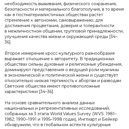
необходимость выживания, физического сохранения,
безопасности и материального благополучия, в то время
как в постматериалистичных обществах растет
стремление к автономии, самовыражению, для
достижения процветания, доверия и толерантности
в межличностном общении, групповой принадлежности,
улучшения качества жизни и окружающей среды [34–
36].
Второе измерение кросс-культурного разнообразия
выражает отношение к авторитету. В традиционных
обществах сильны духовные и религиозные убеждения,
доминируют представления о ведущей роли мужчины
в экономической и политической жизни и существует
относительно низкая терпимость к абортам и разводам.
Светские общества имеют противоположные
характеристики [34–36].
На основе сравнительного анализа данных
национальных и репрезентативных исследований,
собранных за 3 этапа World Values Survey (WVS: 1981–
1982; 1990–1991 и 1995–1998 годах), Инглхарт и Бейкер
обнаружили, что в глобальном аспекте культурные