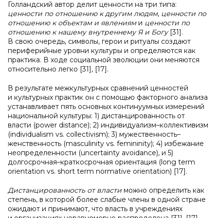
Голландский автор делит ценности на три типа:
ценности
по отношению к другим людям
,
ценности
по
отношению к объектам и явлениям
и
ценности
по
отношению к нашему внутреннему Я и Богу
[31].
В свою очередь, символы, герои и ритуалы создают
периферийные уровни культуры и определяются как
практика. В ходе социальной эволюции они меняются
относительно легко [31], [17].
В результате межкультурных сравнений ценностей
и культурных практик он с помощью факторного анализа
устанавливает пять основных континуумных измерений
национальной культуры: 1) дистанцированность от
власти (power distance); 2) индивидуализм–коллективизм
(individualism vs. collectivism); 3) мужественность–
женственность (masculinity vs. femininity); 4) избежание
неопределенности (uncertainty avoidance), и 5)
долгосрочная–краткосрочная ориентация (long term
orientation vs. short term normative orientation) [17].
Дистанцированность от власти
можно определить как
степень, в которой более слабые члены в одной стране
ожидают и принимают, что власть в учреждениях