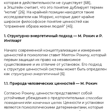
которая в действительности не существует [68],
а Эпштейн считает, что это понятие дублирует термин
“мотив” [26]. На крайней позиции находятся такие
исследователи как Моррис, которые дают крайне
широкое философское понятие ценностей как
“отражение образа жизни людей” [45].
1. Структурно
-энерг
eтичный подход — М
. Рокич и Р.
Инглхарт
Начало современной концептуализации и измерения
ценностей в психологии ставит Милтон Рокичу, который
первым защищал их право на независимое
существование и их отличие от установок. Его подход
к структуре ценностной системы может быть определен
как
структурно-энергeтичный
[6].
1.1. Природа человеческих ценностей — М. Рокич
Согласно Рокичу, ценности представляют собой
устойчивые убеждения о предпочтительных
способах
поведения
или
конечных
целях
. Ценности и установки
являются психологическими детерминантами, которые