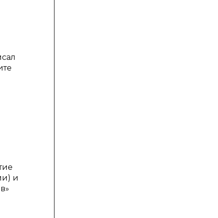
исал
ите
тие
ии) и
ов»