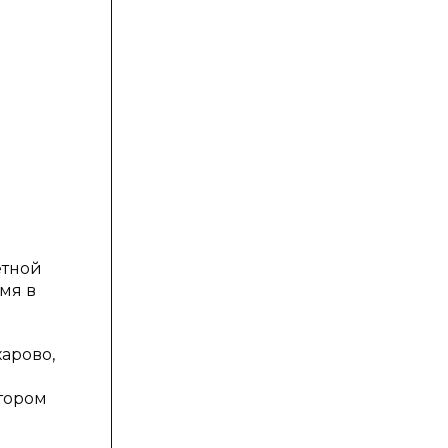
етной
мя в
арово,
отором