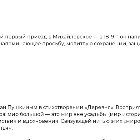
ой первый приезд в Михайловское — в 1819 г. он нап
напоминающее просьбу, молитву о сохранении, защ
исан Пушкиным в стихотворении «Деревня». Восприя
ра: мир большой — это мир вне усадьбы (мир истор
йствия и вдохновения. Связующей нитью этих «мир
тьян.