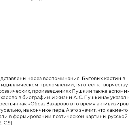
дставлены через воспоминания. Бытовых картин в
 идиллическом преломлении, тяготеет к творчеству
прозаических, произведениях Пушкин также вспоми
ахарово в биографии и жизни А. С. Пушкина» указал 
естьянка»: «Образ Захарово в то время активизиров
ально, на кончике пера. А это значит, что какие-то
овали в формировании поэтической картины русской
 С.9]