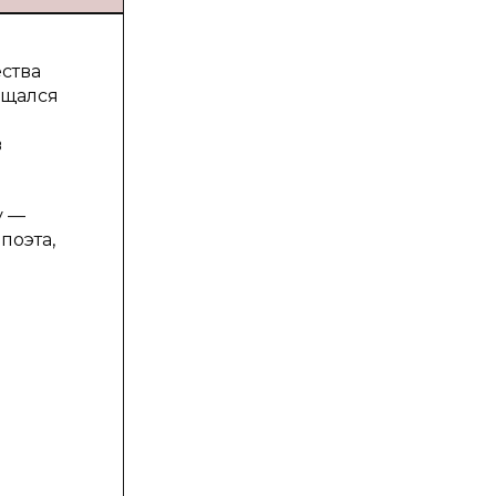
ства
ащался
в
у —
поэта,