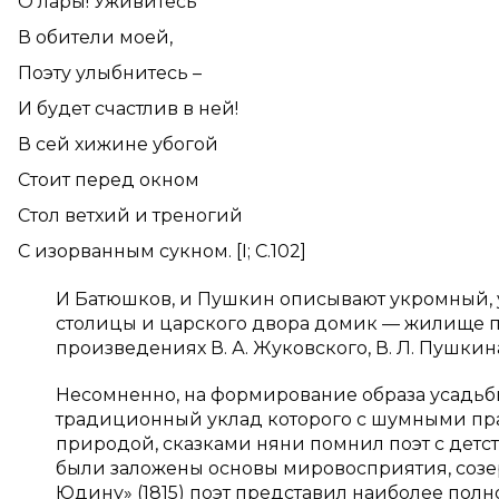
О лары! Уживитесь
В обители моей,
Поэту улыбнитесь –
И будет счастлив в ней!
В сей хижине убогой
Стоит перед окном
Стол ветхий и треногий
С изорванным сукном. [
I
; С.102]
И Батюшков, и Пушкин описывают укромный, 
столицы и царского двора домик — жилище по
произведениях В. А. Жуковского, В. Л. Пушки
Несомненно, на формирование образа усадьбы
традиционный уклад которого с шумными пр
природой, сказками няни помнил поэт с детст
были заложены основы мировосприятия, созе
Юдину» (1815) поэт представил наиболее полн