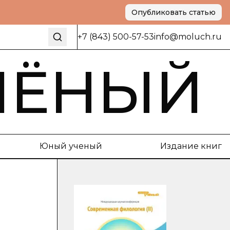
Опубликовать статью
+7 (843) 500-57-53
info@moluch.ru
ЧЁНЫЙ
Юный ученый
Издание книг