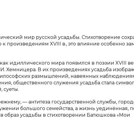
ический мир русской усадьбы. Стихотворение сохр
ко к произведениям
XVIII
в., это влияние особенно за
 как идиллического мира появился в поэзии
XVIII
ве
 И. И. Хемницера. В их произведениях усадьба изобра
философских размышлений, навеянных наблюдения
ения, общественного служения усадьба стала симво
, суеты.
режнему, — антитеза государственной службы, горо
ружении большого семейства, а жизнь уединённая, 
ов образ усадьбы в стихотворении Батюшкова «Мои