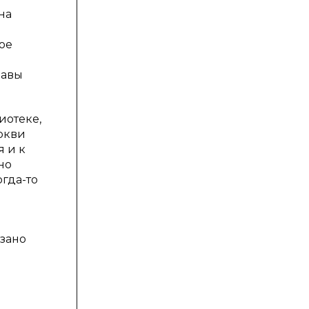
на
ое
лавы
иотеке,
ркви
я и к
но
гда-то
зано