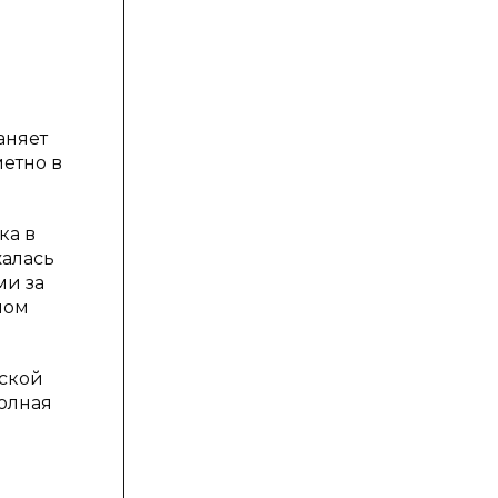
аняет
метно в
ка в
жалась
ми за
лом
дской
полная