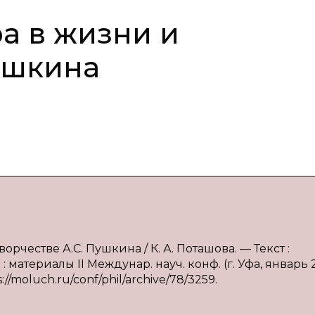
а в жизни и
Пушкина
орчестве А.С. Пушкина / К. А. Поташова. — Текст :
атериалы II Междунар. науч. конф. (г. Уфа, январь 20
s://moluch.ru/conf/phil/archive/78/3259.