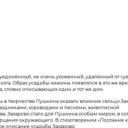
уединённый, не очень ухоженный, удалённый от су
эта. Образ усадьбы-хижины появлялся в это же вре
на, словно описывающих один и тот же дом.
 в творчестве Пушкина оказало влияние сельцо Зах
аздниками, хороводами и песнями, живописной
ва. Захарово стало для Пушкина особым миром, в к
рцания окружающего. В стихотворении «Послание к
ое описание усадьбы Захарово: