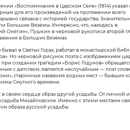
нии «Воспоминания в Царском Селе» (1814) указал 
терным для его произведений на протяжении всего
зрывно связана с историей государства. Значительн
и Большие Вязёмы. Интересно, что, находясь в
ий Онегин», Пушкин в черновой рукописи второй г
ажения в Больших Вязёмах.
ывал в Святых Горах, работал в монастырской библ
ов». Но черновой рисунок поэта с изображением це
т при создании трагедии «Борис Годунов» обращалс
анным с детством, является неслучайным — поэт слов
ории», старинные названия родных мест — бывших ко
нимы Смутного времени.
 в своём сердце образ другой усадьбы. От личной и
садьба Михайловское. Именно с этими местами свя
ом образа русской усадьбы.