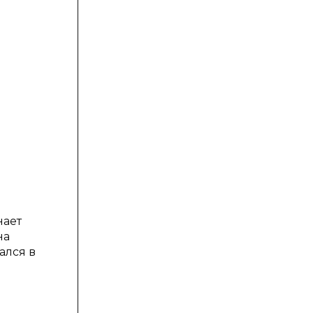
нает
на
ался в