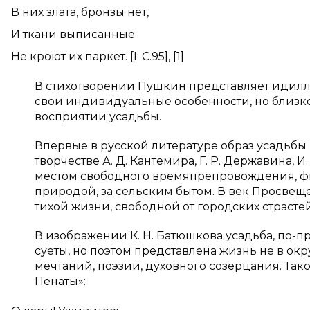
В них злата, бронзы нет,
И ткани выписанные
Не кроют их паркет. [
I
; С.95], [1]
В стихотворении Пушкин представляет идилл
свои индивидуальные особенности, но близ
восприятии усадьбы.
Впервые в русской литературе образ усадьбы
творчестве А. Д. Кантемира, Г. Р. Державина,
местом свободного времяпрепровождения, 
природой, за сельским бытом. В век Просвещ
тихой жизни, свободной от городских страстей
В изображении К. Н. Батюшкова усадьба, по-п
суеты, но поэтом представлена жизнь не в ок
мечтаний, поэзии, духовного созерцания. Так
Пенаты»: