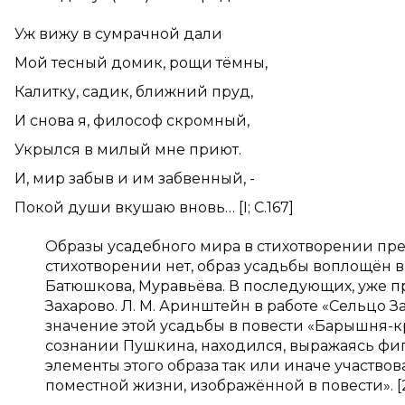
Уж вижу в сумрачной дали
Мой тесный домик, рощи тёмны,
Калитку, садик, ближний пруд,
И снова я, философ скромный,
Укрылся в милый мне приют.
И, мир забыв и им забвенный, -
Покой души вкушаю вновь… [
I
; С.167]
Образы усадебного мира в стихотворении пре
стихотворении нет, образ усадьбы воплощён в
Батюшкова, Муравьёва. В последующих, уже 
Захарово. Л. М. Аринштейн в работе «Сельцо З
значение этой усадьбы в повести «Барышня-кр
сознании Пушкина, находился, выражаясь фигур
элементы этого образа так или иначе участв
поместной жизни, изображённой в повести». [2;