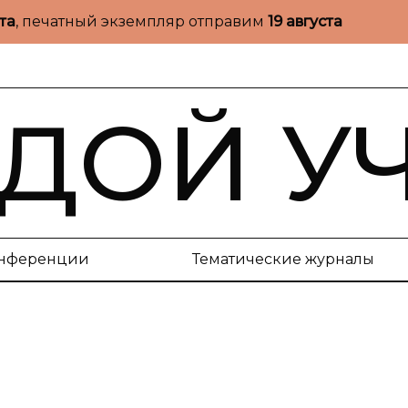
ста
, печатный экземпляр отправим
19 августа
ДОЙ У
нференции
Тематические журналы