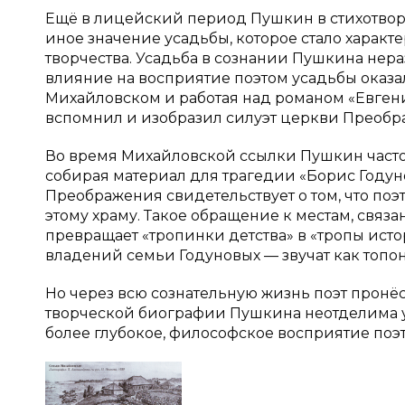
Ещё в лицейский период Пушкин в стихотворе
иное значение усадьбы, которое стало харак
творчества. Усадьба в сознании Пушкина нера
влияние на восприятие поэтом усадьбы оказал
Михайловском и работая над романом «Евген
вспомнил и изобразил силуэт церкви Преобр
Во время Михайловской ссылки Пушкин часто б
собирая материал для трагедии «Борис Годун
Преображения свидетельствует о том, что поэ
этому храму. Такое обращение к местам, связ
превращает «тропинки детства» в «тропы ист
владений семьи Годуновых — звучат как топо
Но через всю сознательную жизнь поэт пронёс
творческой биографии Пушкина неотделима у
более глубокое, философское восприятие поэт