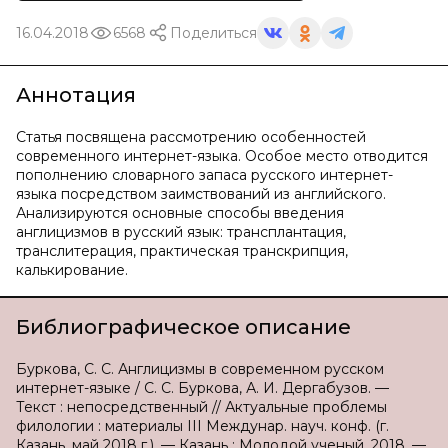
16.04.2018
6568
Поделиться
Аннотация
Статья посвящена рассмотрению особенностей
современного интернет-языка. Особое место отводится
пополнению словарного запаса русского интернет-
языка посредством заимствований из английского.
Анализируются основные способы введения
англицизмов в русский язык: трансплантация,
транслитерация, практическая транскрипция,
калькирование.
Библиографическое описание
Буркова, С. С. Англицизмы в современном русском
интернет-языке / С. С. Буркова, А. И. Дергабузов. —
Текст : непосредственный // Актуальные проблемы
филологии : материалы III Междунар. науч. конф. (г.
Казань, май 2018 г.). — Казань : Молодой ученый, 2018. —