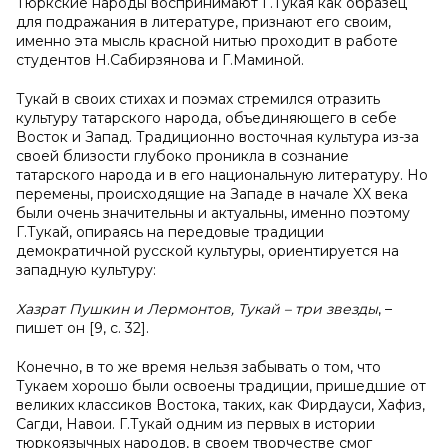
Тюркские народы воспринимают Г.Тукая как образец
для подражания в литературе, признают его своим,
именно эта мысль красной нитью проходит в работе
студентов Н.Сабирзянова и Г.Маминой.
Тукай
в своих стихах и поэмах стремился отразить
культуру татарского народа, объединяющего в себе
Восток и Запад. Традиционно восточная культура из-за
своей близости глубоко проникла в сознание
татарского народа и в его национальную литературу. Но
перемены, происходящие на Западе в начале
XX
века
были
очень значительны и актуальны, именно поэтому
Г.Тукай, опираясь на передовые традиции
демократичной русской культуры, ориентируется на
западную культуру:
Хазрат Пушкин и Лермонтов, Тукай – три звезды
, –
пишет он
[9, с. 32]
.
Конечно, в то же время нельзя забывать о том, что
Тукаем хорошо были освоены традиции, пришедшие от
великих классиков Востока
, таких, как Фирдауси, Хафиз,
Сагди, Навои. Г.Тукай одним из первых в истории
тюркоязычных народов, в своем творчестве смог