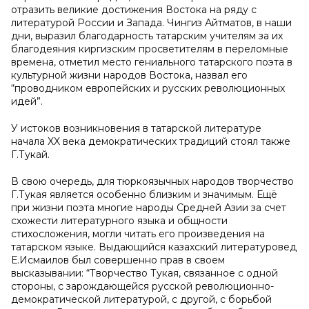
отразить великие достижения Востока на ряду с
литературой России и Запада. Чингиз Айтматов, в наши
дни, выразил благодарность татарским учителям за их
благодеяния киргизским просветителям в переломные
времена, отметил место гениального татарского поэта в
культурной жизни народов Востока, назвал его
“проводником европейских и русских революционных
идей”.
У истоков
возникновения в татарской литературе
начала XX века демократических традиций стоял также
Г.Тукай.
В свою очередь, для тюркоязычных народов творчество
Г.Тукая является особенно близким и значимым. Ещё
при жизни поэта многие народы Средней Азии за счет
схожести литературного языка и общности
стихосложения, могли читать его произведения на
татарском языке. Выдающийся казахский литературовед
Е.Исмаилов был совершенно прав в своем
высказывании: “Творчество Тукая, связанное с одной
стороны, с зарождающейся русской революционно-
демократической литературой, с другой, с борьбой