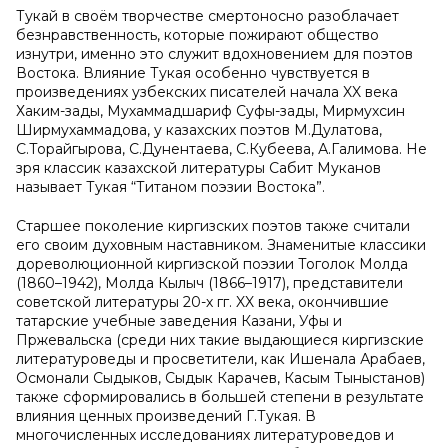
Тукай в своём творчестве смертоносно разоблачает
безнравственность, которые пожирают общество
изнутри, именно это служит вдохновением для поэтов
Востока. Влияние Тукая особенно чувствуется в
произведениях узбекских писателей начала XX века
Хаким-зады, Мухаммадшариф Суфы-зады, Мирмухсин
Ширмухаммадова, у казахских поэтов М.Дулатова,
С.Торайгырова, С.Дунентаева, С.Кубеева, А.Галимова. Не
зря классик казахской литературы Сабит Муканов
называет Тукая “Титаном поэзии Востока”.
Старшее поколение киргизских поэтов также считали
его своим духовным наставником.
Знаменитые классики
дореволюционной киргизской поэзии Тоголок Молда
(1860–1942), Молда Кылыч (1866–1917), представители
советской литературы 20-х гг.
XX
века
, окончившие
татарские учебные заведения Казани, Уфы и
Пржевальска (среди них такие выдающиеся киргизские
литературоведы и просветители, как Ишенала Арабаев,
Осмонали Сыдыков, Сыдык Карачев, Касым Тыныстанов)
также сформировались в большей степени в результате
влияния ценных произведений Г.Тукая. В
многочисленных исследованиях литературоведов и