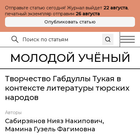
Отправьте статью сегодня! Журнал выйдет
22 августа
,
печатный экземпляр отправим
26 августа
Опубликовать статью
МОЛОДОЙ УЧЁНЫЙ
Творчество Габдуллы Тукая в
контексте литературы тюрских
народов
Авторы
Сабирзянов Нияз Накипович
,
Мамина Гузель Фагимовна