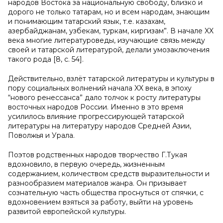
народов Востока за национальную свободу, близко и
дорого не только татарам, но и всем народам, знающим
и понимающим татарский язык, т.е. казахам,
азербайджанам, узбекам, туркам, киргизам”. В начале XX
века многие литературоведы, изучающие связь между
своей и татарской литературой, делали умозаключения
такого рода
[8, с. 54]
.
Действительно
, взлёт татарской литературы и культуры в
пору социальных волнений начала XX века, в эпоху
“нового ренессанса” дало толчок к росту литературы
восточных народов России. Именно в это время
усилилось влияние прогрессирующей татарской
литературы на литературу народов Средней Азии,
Повол
жья и Урала.
Поэтов
родственных народов творчество Г.Тукая
вдохновило, в первую очередь, жизненным
содержанием, количеством средств выразительности и
разнообразием материалов жанра. Он призывает
сознательную часть общества проснуться от спячки, с
вдохновением взяться за работу, выйти на уровень
развитой европейской культуры.