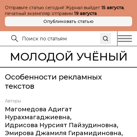
Отправьте статью сегодня! Журнал выйдет
15 августа
,
печатный экземпляр отправим
19 августа
Опубликовать статью
МОЛОДОЙ УЧЁНЫЙ
Особенности рекламных
текстов
Авторы
Магомедова Адигат
Нурахмагаджиевна
,
Идрисова Нурсият Пайзудиновна
,
Эмирова Джамиля Гирамидиновна
,