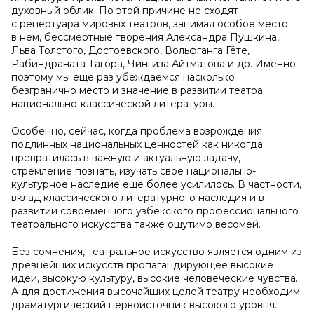
духовный облик. По этой причине не сходят
с репертуара мировых театров, занимая особое место
в нем, бессмертные творения Александра Пушкина,
Льва Толстого, Достоевского, Вольфганга Гёте,
Рабиндраната Тагора, Чингиза Айтматова и др. Именно
поэтому мы еще раз убеждаемся насколько
безгранично место и значение в развитии театра
национально-классической литературы.
Особенно, сейчас, когда проблема возрождения
подлинных национальных ценностей как никогда
превратилась в важную и актуальную задачу,
стремление познать, изучать свое национально-
культурное наследие еще более усилилось. В частности,
вклад классического литературного наследия и в
развитии современного узбекского профессионального
театрального искусства также ощутимо весомей.
Без сомнения, театральное искусство является одним из
древнейших искусств пропагандирующее высокие
идеи, высокую культуру, высокие человеческие чувства.
А для достижения высочайших целей театру необходим
драматургический первоисточник высокого уровня.