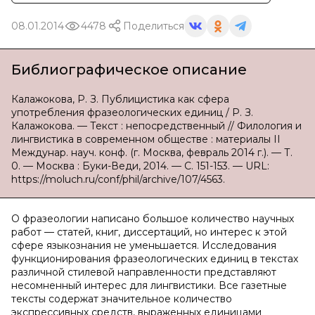
08.01.2014
4478
Поделиться
Библиографическое описание
Калажокова, Р. З. Публицистика как сфера
употребления фразеологических единиц / Р. З.
Калажокова. — Текст : непосредственный // Филология и
лингвистика в современном обществе : материалы II
Междунар. науч. конф. (г. Москва, февраль 2014 г.). — Т.
0. — Москва : Буки-Веди, 2014. — С. 151-153. — URL:
https://moluch.ru/conf/phil/archive/107/4563.
О фразеологии написано большое количество научных
работ — статей, книг, диссертаций, но интерес к этой
сфере языкознания не уменьшается. Исследования
функционирования фразеологических единиц в текстах
различной стилевой направленности представляют
несомненный интерес для лингвистики. Все газетные
тексты содержат значительное количество
экспрессивных средств, выраженных единицами