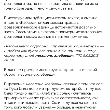
фразеологизма, но новая семантика становится ясна
только благодаря тексту самой статьи.
В исследуемом публицистическом тексте, а именно
в газете «Кабардино-Балкарская правда»,
фразеологические единицы встречаются довольно
часто. Рассмотрим некоторые примеры использования
фразеологических единиц в неизменном виде.
«Рассказал-то подробно, с привязкой к ориентирам —
и ребята как будто все поняли. Но пришли к нему
через пару дней
несолоно хлебавши
» (ГЮ 9.05.2013
№ 19).
В данном примере используется фразеологический
оборот
несолоно хлебавши
.
Выражение
несолоно хлебавши
связано с тем, что соль
на Руси была дорогим продуктом, который, к тому же,
было трудно найти. «Хлебать с солью» считалось
примерно таким же признаком состоятельности, как
в наши дни «сладко есть». Солил еду всегда хозяин:
тому, кого любил и уважал — больше, а незнатному