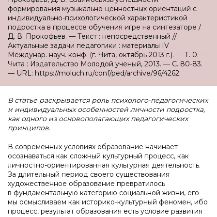
формирования музыкально-ценностных ориентаций с
индивидуально-психологической характеристикой
подростка в процессе обучения игре на синтезаторе /
Д. В. Прокофьев. — Текст : непосредственный //
Актуальные задачи педагогики : материалы IV
Междунар. науч. конф. (г. Чита, октябрь 2013 г.). — Т. 0. —
Чита : Издательство Молодой ученый, 2013. — С. 80-83.
— URL: https://moluch.ru/conf/ped/archive/96/4262.
В статье раскрывается роль психолого-педагогических
и индивидуальных особенностей личности подростка,
как одного из основополагающих педагогических
принципов.
В современных условиях образование начинает
осознаваться как сложный культурный процесс, как
личностно-ориентированная культурная деятельность.
За длительный период своего существования
художественное образование превратилось
в фундаментальную категорию социальной жизни, его
мы осмысливаем как историко-культурный феномен, ибо
процесс, результат образования есть условие развития