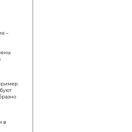
я –
чены
а
пример:
ебуют
бразно
м в