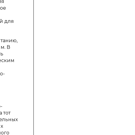
ия
мое
й для
итанию,
м. В
ть
ческим
о-
-
 тот
тельных
ых
ного