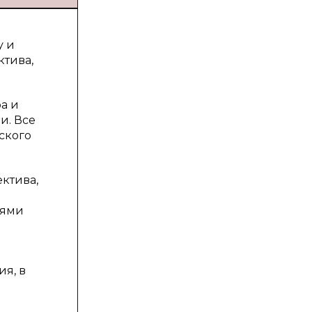
у и
ктива,
а и
и. Все
ского
ктива,
иями
я, в