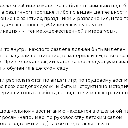
ческом кабинете материалы были правильно подоб
в различном порядке: либо по видам деятельности
ние на занятиях, праздники и развлечения, игра, тр
», «Безопасность», «Физическая культура»,
никация», «Чтение художественной литературы»,
, то внутри каждого раздела должен быть выделен
 по задачам воспитания, то материалы выделяются 
м. При систематизации материалов следует учитыва
и обучения в детском саду».
и располагаются по видам игр; по трудовому воспи
 Во всех разделах должны быть инструктивно-метод
ериал из опыта работы, наглядные и иллюстративн
дошкольному воспитанию находятся в отдельной па
росам (например, по руководству детским садом,
е с кадрами и т.д.) также представляются в