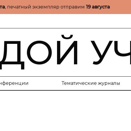
ста
, печатный экземпляр отправим
19 августа
ДОЙ У
нференции
Тематические журналы