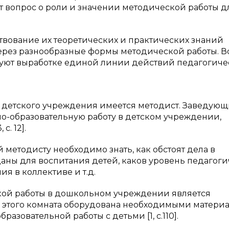
ет вопрос о роли и значении методической работы д
твование их теоретических и практических знаний
рез разнообразные формы методической работы. В
уют выработке единой линии действий педагогиче
те детского учреждения имеется методист. Заведую
но-образовательную работу в детском учреждении,
. 12].
методисту необходимо знать, как обстоят дела в
аны для воспитания детей, каков уровень педагог
я в коллективе и т.д.
ой работы в дошкольном учреждении является
 этого комната оборудована необходимыми матери
азовательной работы с детьми [1, с.110].