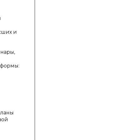
и
сших и
инары,
 формы:
планы
вой