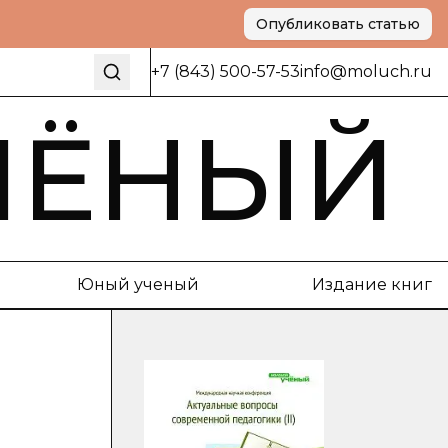
Опубликовать статью
+7 (843) 500-57-53
info@moluch.ru
ЧЁНЫЙ
Юный ученый
Издание книг