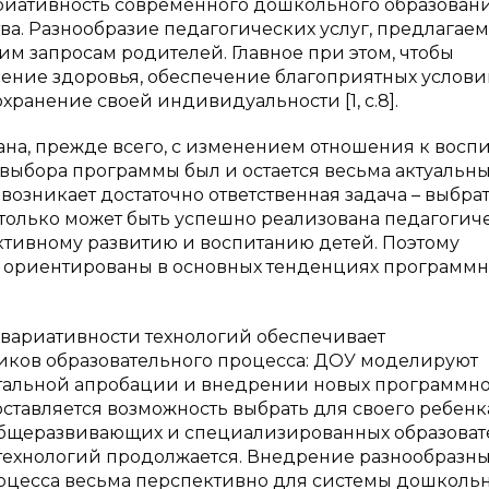
ариативность современного дошкольного образован
ва. Разнообразие педагогических услуг, предлагае
 запросам родителей. Главное при этом, чтобы
ление здоровья, обеспечение благоприятных услови
хранение своей индивидуальности [1, с.8].
на, прежде всего, с изменением отношения к восп
 выбора программы был и остается весьма актуальны
возникает достаточно ответственная задача – выбра
е только может быть успешно реализована педагоги
ективному развитию и воспитанию детей. Поэтому
 ориентированы в основных тенденциях программн
 вариативности технологий обеспечивает
иков образовательного процесса: ДОУ моделируют
нтальной апробации и внедрении новых программно
ставляется возможность выбрать для своего ребенка
 общеразвивающих и специализированных образова
технологий продолжается. Внедрение разнообразн
оцесса весьма перспективно для системы дошколь