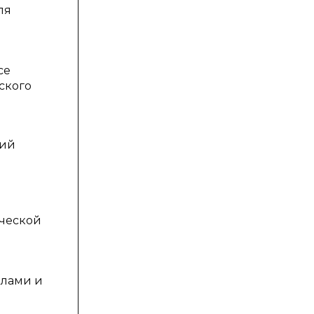
ля
се
ского
щий
ической
алами и