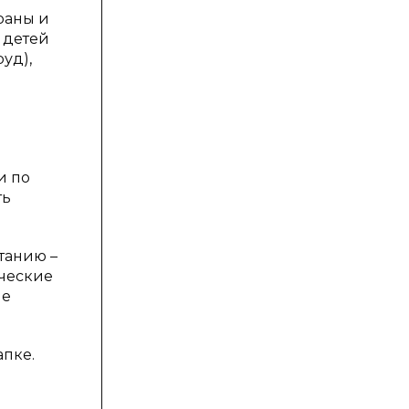
раны и
 детей
уд),
и по
ть
танию –
ические
ые
пке.