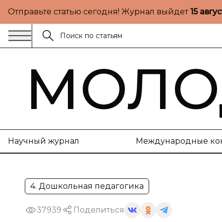
Отправьте статью сегодня! Журнал выйдет
15 авгу
МОЛО
Научный журнал
Международные ко
4. Дошкольная педагогика
37939
Поделиться