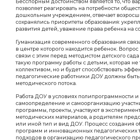
Бесспорным достоинством является то, что в
позволяет реагировать на потребности общест
дошкольным учреждением, отвечает возросшим
сохранялись приоритеты образования: укреп
развития детей, уважение права ребенка на со
Гуманизация современного образования связа
в центре которого находится ребенок. Вопрос
связи с этим перед методистом детского сада 
такую программу работы с детьми, которая н
коллективом, но и будет способствовать эфф
педагогические работники ДОУ должны быть
методического потока.
Работа ДОУ в условиях полипрограммности и
самоопределение и самоорганизацию участн
программы, проекты, участвуют в экспериме
методических материалов, а родителям предо
или иной тип и вид ДОУ. Процесс создания
программ и инновационных педагогических 
подходов в организацию педагогического пр