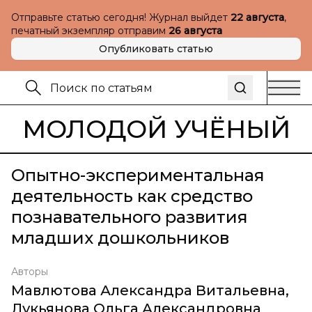
Отправьте статью сегодня! Журнал выйдет
22 августа
,
печатный экземпляр отправим
26 августа
Опубликовать статью
МОЛОДОЙ УЧЁНЫЙ
Опытно-экспериментальная
деятельность как средство
познавательного развития
младших дошкольников
Авторы
Мавлютова Александра Витальевна
,
Лукьянова Ольга Александровна