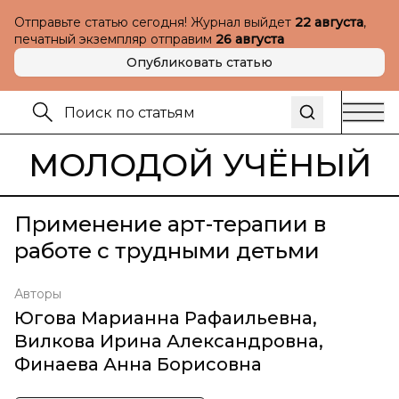
Отправьте статью сегодня! Журнал выйдет
22 августа
,
печатный экземпляр отправим
26 августа
Опубликовать статью
МОЛОДОЙ УЧЁНЫЙ
Применение арт-терапии в
работе с трудными детьми
Авторы
Югова Марианна Рафаильевна
,
Вилкова Ирина Александровна
,
Финаева Анна Борисовна