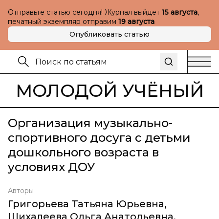
Отправьте статью сегодня! Журнал выйдет
15 августа
,
печатный экземпляр отправим
19 августа
Опубликовать статью
МОЛОДОЙ УЧЁНЫЙ
Организация музыкально-
спортивного досуга с детьми
дошкольного возраста в
условиях ДОУ
Авторы
Григорьева Татьяна Юрьевна
,
Шихалеева Ольга Анатольевна
,