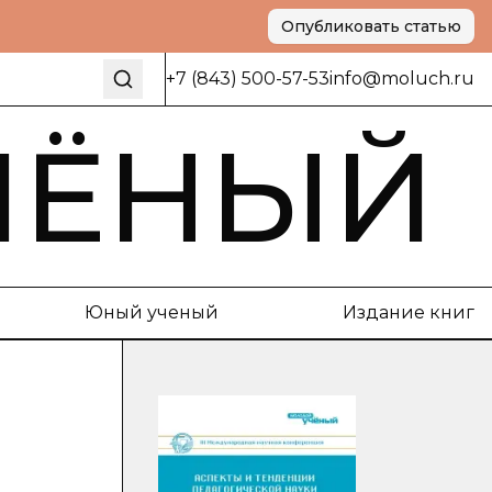
Опубликовать статью
+7 (843) 500-57-53
info@moluch.ru
ЧЁНЫЙ
Юный ученый
Издание книг