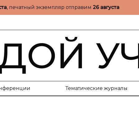
ста
, печатный экземпляр отправим
26 августа
ДОЙ У
нференции
Тематические журналы