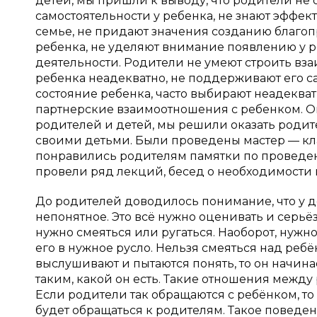
детей, мы пришли к выводу, что родители не
самостоятельности у ребенка, не знают эффек
семье, не придают значения созданию благо
ребенка, не уделяют внимание появлению у 
деятельности. Родители не умеют строить вз
ребенка неадекватно, не поддерживают его 
состояние ребенка, часто выбирают неадеква
партнерские взаимоотношения с ребенком. О
родителей и детей, мы решили оказать роди
своими детьми. Были проведены мастер — кла
понравились родителям памятки по проведен
провели ряд лекций, бесед о необходимости
До родителей доводилось понимание, что у дет
непонятное. Это всё нужно оценивать и серьёз
нужно смеяться или ругаться. Наоборот, нужно
его в нужное русло. Нельзя смеяться над ребё
выслушивают и пытаются понять, то он начина
таким, какой он есть. Такие отношения межд
Если родители так обращаются с ребёнком, то 
будет обращаться к родителям. Такое поведен