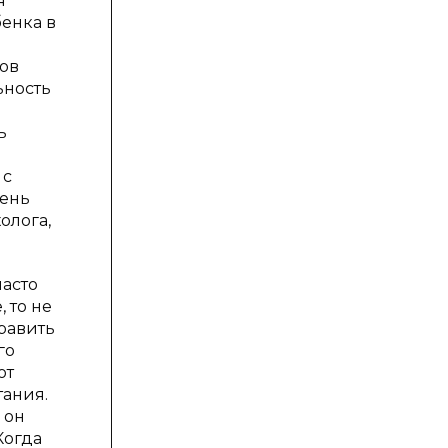
я
бенка в
ов
ьность
ь
 с
чень
олога,
часто
 то не
править
го
ют
тания.
 он
Когда