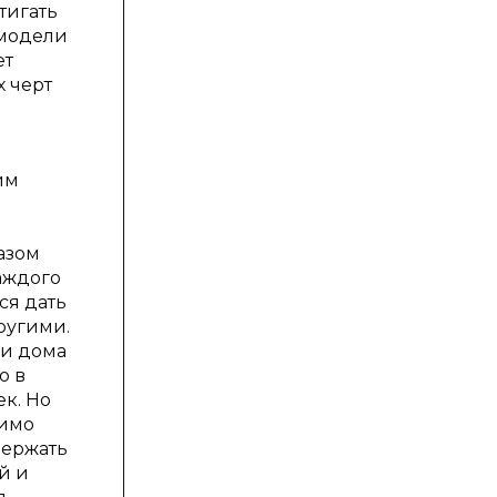
тигать
 модели
ет
х черт
им
азом
аждого
ся дать
ругими.
ии дома
о в
ек. Но
димо
держать
й и