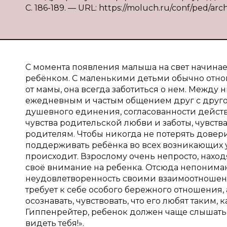
С. 186-189. — URL: https://moluch.ru/conf/ped/arc
С момента появления малыша на свет начин
ребёнком. С маленькими детьми обычно отно
от мамы, она всегда заботиться о нем. Между 
ежедневным и частым общением друг с другом
душевного единения, согласованности действ
чувства родительской любви и заботы, чувств
родителям. Чтобы никогда не потерять довери
поддерживать ребёнка во всех возникающих у н
происходит. Взрослому очень непросто, наход
своё внимание на ребенка. Отсюда непониман
неудовлетворенность своими взаимоотношени
требует к себе особого бережного отношения,
осознавать, чувствовать, что его любят таким,
Гиппенрейтер, ребенок должен чаще слышать сл
видеть тебя!».