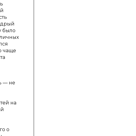
ть
ый
сть
мудрый
у было
зличных
лся
о чаще
та
ь — не
тей на
ей
го о