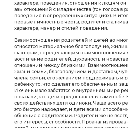
характера, поведения, отношения к людям он
азы отношений с младенчества (тон голоса в 
поведения в определенных ситуациях). В итоге
первые личностные черты, родители сталкива
характера, манер и стилей поведения.
Взаимоотношения родителей и детей во мно
относятся материальное благополучие, жилищ
факторам, определяющим взаимоотношения ме
воспитание родителей, духовность и нравстве
отношений между близкими. Взаимоотношени
жизни семьи, благополучием и достатком, чу
члена семьи, его желанием поддерживать и р
ребёнку то, что сделает его обеспеченным, 
И очень мало заботятся о внутреннем мире р
показали, что дети предоставлены сами себе.
своих действиях дети одиноки. Чаще всего ре
это быстро надоедает, и дети всеми способам
общение с родителями. Родители же не всегд
его интересы, способности. Проанализирова