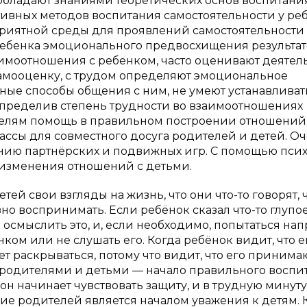
 обладают знаниями теоретических основ воспитани
тивных методов воспитания самостоятельности у ре
приятной среды для проявлений самостоятельности
ребенка эмоционального предвосхищения результат
аимоотношения с ребенком, часто оценивают деятел
самооценку, с трудом определяют эмоциональное
тные способы общения с ним, не умеют устанавливат
пределив степень трудности во взаимоотношениях
телям помощь в правильном построении отношений
ссы для совместного досуга родителей и детей. О
ию партнёрских и подвижных игр. С помощью псих
 изменения отношений с детьми.
ей свои взгляды на жизнь, что они что-то говорят, 
но воспринимать. Если ребёнок сказал что-то глупое,
 осмыслить это, и, если необходимо, попытаться на
нком или не слушать его. Когда ребёнок видит, что е
ет раскрываться, потому что видит, что его принима
у родителями и детьми — начало правильного воспи
он начинает чувствовать защиту, и в трудную минуту
ие родителей является началом уважения к детям. 