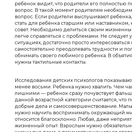
ребёнок видит, что родители его полностью по
вопрос. В такой момент родителям необходимо
вопрос. Если родители выслушивают ребёнка, 
стать для ребёнка старшим или наставником,
совет. Необходимо делиться своим жизненны
легче справляться с проблемами. Не следует 
ситуациях, достаточно просто интересоваться
самостоятельно преодолевать трудности и п
обнимать своего любимого ребенка. В объятиях
нужны тактильные контакты.
Исследования детских психологов показывают,
менее восьми. Ребенка нужно хвалить. Чем чащ
лишними — ребенок сразу почувствует фальш
данной возрастной категории считается, что 
добрые дела и самосовершенствование. Мал
нужно научить воспринимать окружающий ми
относится благосклонно. Любая, даже неприят
жизненный опыт. Взрослым нужно обязательно