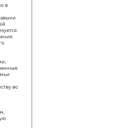
о в
навыки
сей
изуется
жения
го
ии,
яженные
емьи
ству во
м,
ную