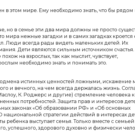
н в этом мире. Ему необходимо знать, что бы рядом
, но в семье эти два мира должны не просто сущест
то мира нежные загадки и в самих загадках кроется 
л. Люди всегда рады видеть маленьких детей. Их
ания. Дети являются сильным источником счастья.
похож на взрослых, так как мыслит, чувствует,
рослым необходимо знать и понимать это.
 подмена истинных ценностей ложными, искажение 
ого и вечного, на чем всегда держалась жизнь. Согл
аслоу, К. Роджерс и другие) стремление человека к
енных потребностей. Защита прав и интересов дет
ных законах «Об образовании РФ» и «Об основных
 «О национальной стратегии действий в интересах де
ы ребенка выступает семья. Только вместе с семье
го, успешного, здорового духовно и физически чело