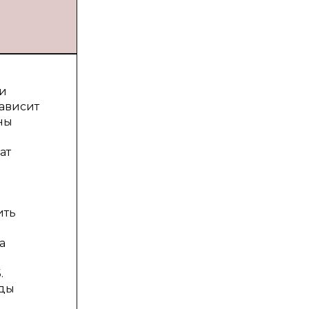
 и
ависит
ны
ат
ить
а
.
ады