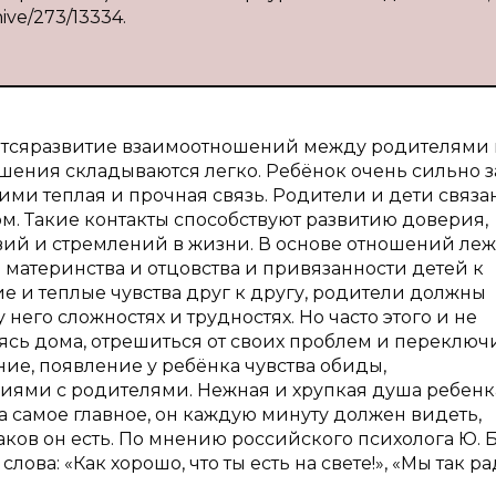
hive/273/13334.
аетсяразвитие взаимоотношений между родителями
шения складываются легко. Ребёнок очень сильно з
ними теплая и прочная связь. Родители и дети связа
. Такие контакты способствуют развитию доверия,
ий и стремлений в жизни. В основе отношений леж
а материнства и отцовства и привязанности детей к
е и теплые чувства друг к другу, родители должны
его сложностях и трудностях. Но часто этого и не
ясь дома, отрешиться от своих проблем и переключ
ие, появление у ребёнка чувства обиды,
ями с родителями. Нежная и хрупкая душа ребенк
 а самое главное, он каждую минуту должен видеть,
 каков он есть. По мнению российского психолога Ю. Б
ова: «Как хорошо, что ты есть на свете!», «Мы так р