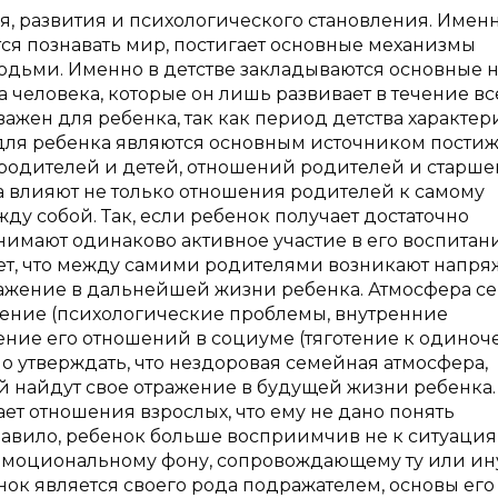
я, развития и психологического становления. Именн
тся познавать мир, постигает основные механизмы
дьми. Именно в детстве закладываются основные 
а человека, которые он лишь развивает в течение в
жен для ребенка, так как период детства характер
 для ребенка являются основным источником пости
одителей и детей, отношений родителей и старше
а влияют не только отношения родителей к самому
ду собой. Так, если ребенок получает достаточно
нимают одинаково активное участие в его воспитан
ает, что между самими родителями возникают напр
тражение в дальнейшей жизни ребенка. Атмосфера с
ление (психологические проблемы, внутренние
ление его отношений в социуме (тяготение к одиноче
 утверждать, что нездоровая семейная атмосфера,
 найдут свое отражение в будущей жизни ребенка.
ет отношения взрослых, что ему не дано понять
авило, ребенок больше восприимчив не к ситуация
к эмоциональному фону, сопровождающему ту или и
енок является своего рода подражателем, основы его