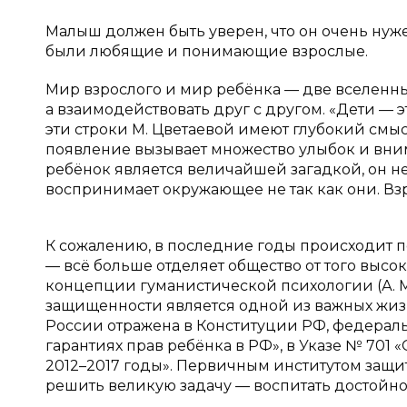
Малыш должен быть уверен, что он очень нуже
были любящие и понимающие взрослые.
Мир взрослого и мир ребёнка — две вселенные
а взаимодействовать друг с другом. «Дети — э
эти строки М. Цветаевой имеют глубокий смыс
появление вызывает множество улыбок и вним
ребёнок является величайшей загадкой, он не 
воспринимает окружающее не так как они. Вз
К сожалению, в последние годы происходит
— всё больше отделяет общество от того высок
концепции гуманистической психологии (А. М
защищенности является одной из важных жизн
России отражена в Конституции РФ, федераль
гарантиях прав ребёнка в РФ», в Указе № 701
2012–2017 годы». Первичным институтом защит
решить великую задачу — воспитать достойно