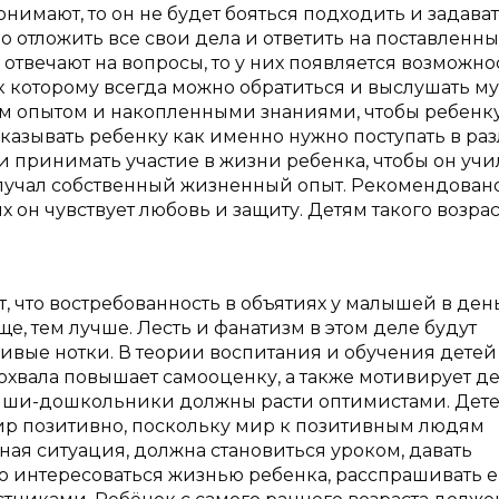
нимают, то он не будет бояться подходить и задава
 отложить все свои дела и ответить на поставленн
отвечают на вопросы, то у них появляется возможно
 к которому всегда можно обратиться и выслушать 
м опытом и накопленными знаниями, чтобы ребенк
указывать ребенку как именно нужно поступать в ра
 и принимать участие в жизни ребенка, чтобы он учи
олучал собственный жизненный опыт. Рекомендован
 он чувствует любовь и защиту. Детям такого возрас
 что востребованность в объятиях у малышей в ден
е, тем лучше. Лесть и фанатизм в этом деле будут
ивые нотки. В теории воспитания и обучения детей
похвала повышает самооценку, а также мотивирует де
ыши-дошкольники должны расти оптимистами. Дет
р позитивно, поскольку мир к позитивным людям
ная ситуация, должна становиться уроком, давать
 интересоваться жизнью ребенка, расспрашивать е