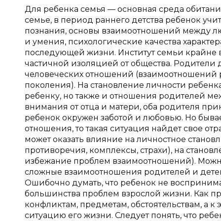
Для ребенка семья — основная среда обитани
семье, в период раннего детства ребенок учи
познания, основы взаимоотношений между лю
и умения, психологические качества характер
последующей жизни. Институт семьи крайне ва
частичной изоляцией от общества. Родители
человеческих отношений (взаимоотношений р
поколения). На становление личности ребенк
ребенку, но также и отношения родителей меж
внимания от отца и матери, оба родителя при
ребенок окружен заботой и любовью. Но быв
отношения, то такая ситуация найдет свое о
может оказать влияние на личностное станов
противоречия, комплексы, страхи), на станов
избежание проблем взаимоотношений). Можно
сложные взаимоотношения родителей и детей
Ошибочно думать, что ребенок не воспринима
большинства проблем взрослой жизни. Как пр
конфликтам, предметам, обстоятельствам, а 
ситуацию его жизни. Следует понять, что реб