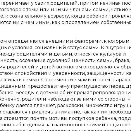
 перенимает у своих родителей, притом начиная пос
разговоре с теми или иными членами семьи, четкие
, к сознательному возрасту, когда ребенок проявля
ются ни с чем иным, как с проявлением собственны
гом определяются внешними факторами, к которым
ные условия, социальный статус семьи. К внутренн
жду родителями и детьми, относятся культура и
нность, осознание духовной ценности семьи, брака,
я родителей и детей во многом определяются обр
вством спокойствия и уверенности, защищенности к
азвивать семью. Современные мамы и папы старают
защищенным, предоставит ему преимущество перед д
ебенка. Беседы с детьми об их времяпрепровожден
 Конечно, родители наблюдают за ними со стороны, н
бёнку даётся планшет, раскраски, множество игруш
и стараются привлечь внимание, так как им необхо
а стремятся понять мотивы поступков ребенка, под
в свои наблюдения за взаимоотношениями родителе