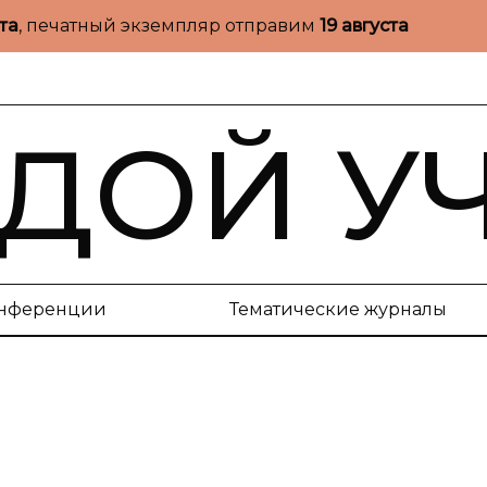
ста
, печатный экземпляр отправим
19 августа
ДОЙ У
нференции
Тематические журналы