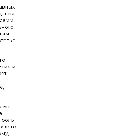
равных
здания
грамм
ьного
ьным
отовке
го
итие и
ает
е,
ально —
е
л роль
ослого
ому,