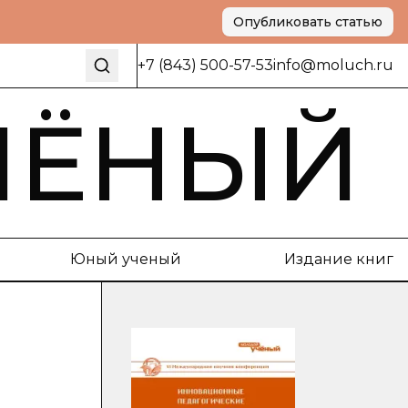
Опубликовать статью
+7 (843) 500-57-53
info@moluch.ru
ЧЁНЫЙ
Юный ученый
Издание книг