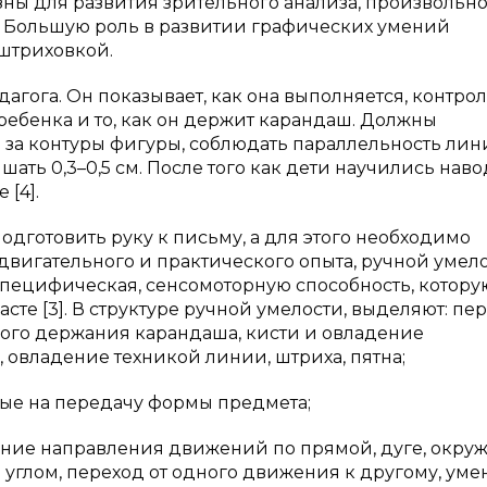
зны для развития зрительного анализа, произвольн
. Большую роль в развитии графических умений
штриховкой.
гога. Он показывает, как она выполняется, контро
ребенка и то, как он держит карандаш. Должны
 за контуры фигуры, соблюдать параллельность лин
ть 0,3–0,5 см. После того как дети научились нав
 [4].
подготовить руку к письму, а для этого необходимо
вигательного и практического опыта, ручной умело
 специфическая, сенсомоторную способность, котору
е [3]. В структуре ручной умелости, выделяют: пер
ного держания карандаша, кисти и овладение
овладение техникой линии, штриха, пятна;
ые на передачу формы предмета;
ние направления движений по прямой, дуге, окруж
углом, переход от одного движения к другому, уме