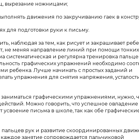
иц, вырезание ножницами;
выполнять движения по закручиванию гаек в констр
ях для подготовки руки к письму.
ть, наблюдая за тем, как рисует и закрашивает ребе
ст, не меняя направление линий при помощи тонких
ма систематическая и регулярна тренировка пальце
тельность графических упражнений необходимо соот
ми ребенка. Лучше начинать с простых заданий и
делать упражнения для снятия напряжения, усталост
е заниматься графическими упражнениями, нужно, 
 действий. Можно говорить, что успешное овладение
усвоение письма в школе, так как обе графически
и пальцев рук и развитие скоординированных дви
у каждое занятие сопровождается пальчиковой