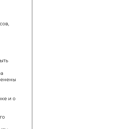
сов,
быть
ра
менены
ке и о
го