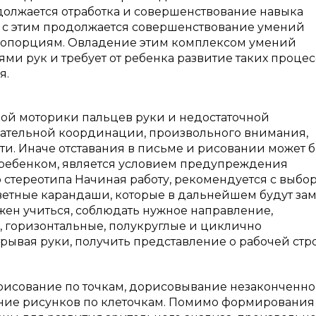
одолжается отработка и совершенствование навыка
и с этим продолжается совершенствование умений
ропорциям. Овладение этим комплексом умений
и рук и требует от ребенка развитие таких процес
я.
кой моторики пальцев руки и недостаточной
ательной координации, произвольного внимания,
ти. Иначе отставания в письме и рисовании может 
а ребенком, является условием предупреждения
стереотипа Начиная работу, рекомендуется с выбо
цветные карандаши, которые в дальнейшем будут за
жен учиться, соблюдать нужное направление,
, горизонтальные, полукруглые и циклично
рывая руки, получить представление о рабочей стро
исование по точкам, дорисовывание незаконченно
ание рисунков по клеточкам. Помимо формирования