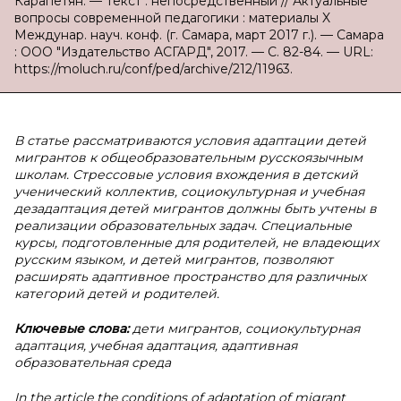
Карапетян. — Текст : непосредственный // Актуальные
вопросы современной педагогики : материалы X
Междунар. науч. конф. (г. Самара, март 2017 г.). — Самара
: ООО "Издательство АСГАРД", 2017. — С. 82-84. — URL:
https://moluch.ru/conf/ped/archive/212/11963.
В статье рассматриваются условия адаптации детей
мигрантов к общеобразовательным русскоязычным
школам. Стрессовые условия вхождения в детский
ученический коллектив, социокультурная и учебная
дезадаптация детей мигрантов должны быть учтены в
реализации образовательных задач. Специальные
курсы, подготовленные для родителей, не владеющих
русским языком, и детей мигрантов, позволяют
расширять адаптивное пространство для различных
категорий детей и родителей.
Ключевые слова:
дети мигрантов, социокультурная
адаптация, учебная адаптация, адаптивная
образовательная среда
In the article the conditions of adaptation of migrant