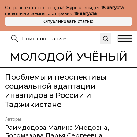
Отправьте статью сегодня! Журнал выйдет
15 августа
,
печатный экземпляр отправим
19 августа
Опубликовать статью
МОЛОДОЙ УЧЁНЫЙ
Проблемы и перспективы
социальной адаптации
инвалидов в России и
Таджикистане
Авторы
Раимдодова Малика Умедовна
,
Богомазова Дарья Сергеевна
,