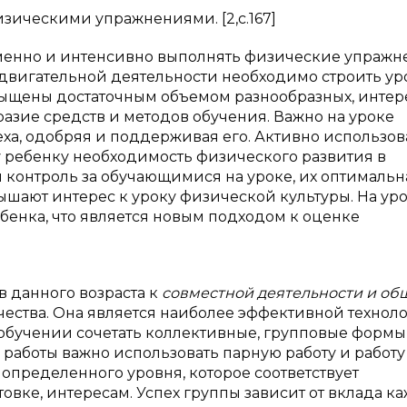
изическими упражнениями. [2,с.167]
енно и интенсивно выполнять физические упражн
 двигательной деятельности необходимо строить ур
асыщены достаточным объемом разнообразных, инте
азие средств и методов обучения. Важно на уроке
ха, одобряя и поддерживая его. Активно использов
ребенку необходимость физического развития в
 контроль за обучающимися на уроке, их оптимальн
ышают интерес к уроку физической культуры. На ур
бенка, что является новым подходом к оценке
 данного возраста к
совместной деятельности и о
ества. Она является наиболее эффективной технол
обучении сочетать коллективные, групповые формы
работы важно использовать парную работу и работу
определенного уровня, которое соответствует
вке, интересам. Успех группы зависит от вклада ка