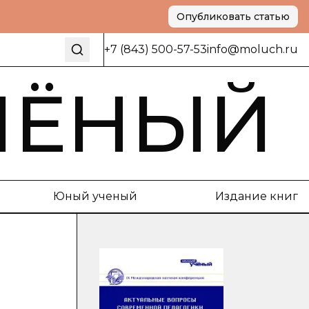
Опубликовать статью
+7 (843) 500-57-53
info@moluch.ru
ЧЁНЫЙ
Юный ученый
Издание книг