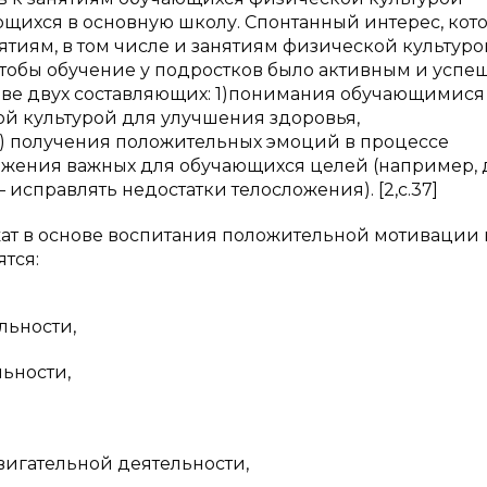
ющихся в основную школу. Спонтанный интерес, кот
иям, в том числе и занятиям физической культурой
Чтобы обучение у подростков было активным и успе
ове двух составляющих: 1)понимания обучающимися
й культурой для улучшения здоровья,
; 2) получения положительных эмоций в процессе
жения важных для обучающихся целей (например, 
справлять недостатки телосложения). [2,с.37]
жат в основе воспитания положительной мотивации 
тся:
льности,
льности,
вигательной деятельности,