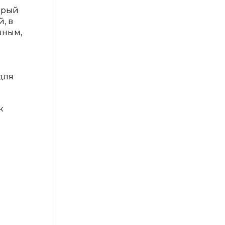
орый
, в
шным,
для
к