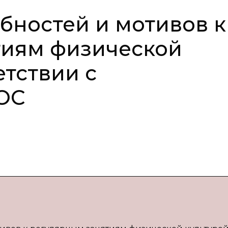
бностей и мотивов к
тиям физической
етствии с
ОС