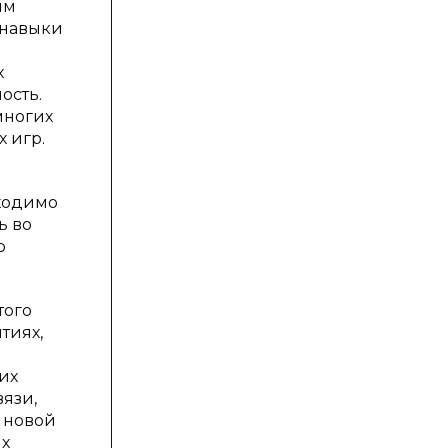
им
 навыки
х
ость.
многих
 игр.
бходимо
ь во
ю
того
тиях,
их
язи,
 новой
ых