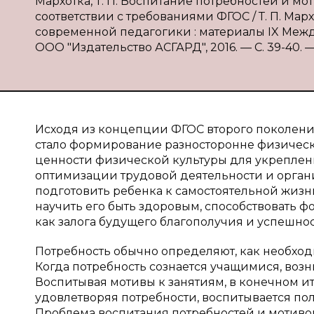
Мархотка, Т. П. Воспитание потребностей и м
соответствии с требованиями ФГОС / Т. П. Мар
современной педагогики : материалы IX Междунар
ООО "Издательство АСГАРД", 2016. — С. 39-40. — 
Исходя из концепции ФГОС второго поколени
стало формирование разносторонне физическ
ценности физической культуры для укреплени
оптимизации трудовой деятельности и органи
подготовить ребенка к самостоятельной жизни
научить его быть здоровым, способствовать ф
как залога будущего благополучия и успешнос
Потребность обычно определяют, как необход
Когда потребность сознается учащимися, возн
Воспитывая мотивы к занятиям, в конечном и
удовлетворяя потребности, воспитывается по
Проблема воспитания потребностей и мотиво