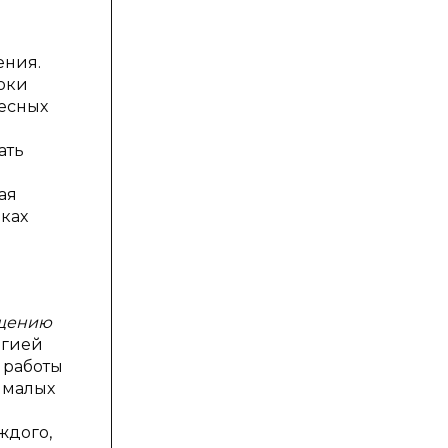
ения.
оки
ресных
ать
ая
оках
бщению
огией
 работы
 малых
ждого,