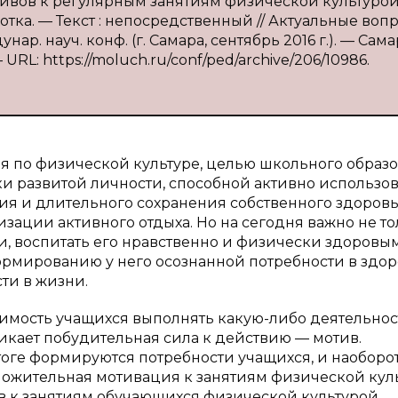
отивов к регулярным занятиям физической культурой
хотка. — Текст : непосредственный // Актуальные воп
. науч. конф. (г. Самара, сентябрь 2016 г.). — Самар
URL: https://moluch.ru/conf/ped/archive/206/10986.
я по физической культуре, целью школьного образ
и развитой личности, способной активно использов
я и длительного сохранения собственного здоровь
зации активного отдыха. Но на сегодня важно не то
, воспитать его нравственно и физически здоровым
ормированию у него осознанной потребности в здор
ти в жизни.
имость учащихся выполнять какую-либо деятельнос
икает побудительная сила к действию — мотив.
тоге формируются потребности учащихся, и наоборот
ложительная мотивация к занятиям физической кул
в к занятиям обучающихся физической культурой