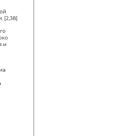
кой
 [2,38]
го
рко
я и
ма
а