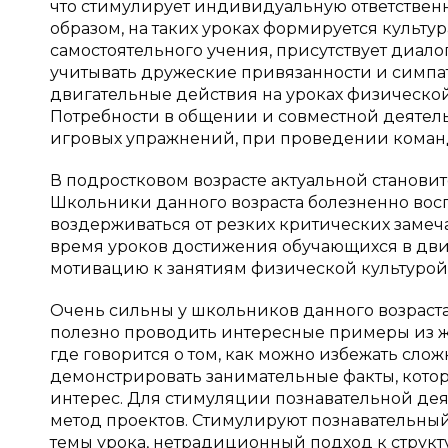
что стимулирует индивидуальную ответственно
образом, на таких уроках формируется культ
самостоятельного учения, присутствует диал
учитывать дружеские привязанности и симпа
двигательные действия на уроках физической
Потребности в общении и совместной деятел
игровых упражнений, при проведении команд
В подростковом возрасте актуальной станови
Школьники данного возраста болезненно вос
воздерживаться от резких критических замеча
время уроков достижения обучающихся в двиг
мотивацию к занятиям физической культурой
Очень сильны у школьников данного возраст
полезно проводить интересные примеры из жи
где говорится о том, как можно избежать сл
демонстрировать занимательные факты, кото
интерес. Для стимуляции познавательной де
метод проектов. Стимулируют познавательны
темы урока, нетрадиционный подход к струк