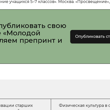
тание учащихся 5–7 классов». Москва. «Просвещение»,
публиковать свою
е «Молодой
Опубликовать с
вляем препринт и
ивации старших
Физическая культура в 