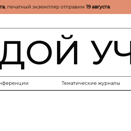
ста
, печатный экземпляр отправим
19 августа
ДОЙ У
нференции
Тематические журналы