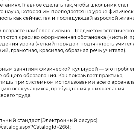
аниях. Главное сделать так, чтобы школьник стал
о наука, которая им преподается на уроке физичес
сть как сейчас, так и последующей взрослой жизни.
 возрасте наиболее сильно. Предметом эстетическо
ляются красиво оформленная обстановка (чистый, я
ведения урока (четкий порядок, подтянутость учител
й, грамотная, красивая, образная речь учителя).
ярным занятиям физической культурой — это пробле
 общего образования. Как показывает практика,
 лишь при системном использовании всего арсенал
ацию всех учащихся, пробуждения у них желания
воего труда.
ьный стандарт [Электронный ресурс]:
atalog.aspx?CatalogId=2661.;