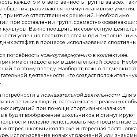
сть каждого и ответственность группы за всех. Так
ура общения, развиваются коммуникативные умения,
ог, принятие ответственных решений. Необходимо
тии при составлении групп, совместно осваивающи
 культуры. Важно поощрять их совместную деятельн
ьности успешно воспитываются и при выполнении 
ных эстафет, в процессе использования спортивных
тся потребность
ксамоутверждению
в коллективе.
принимают недостатки в двигательной сфере. Нео
ний по этому поводу. Наоборот, важно подчеркиват
ательной деятельности, что создаст положительну
.
а потребности в
познавательной деятельности
. Для э
зни великих людей, рассказывать о реальных собы
ожных ситуаций при помощи спортивных навыков,
рые будят воображение школьников и стимулируют 
ятельности полезно использовать межпредметные св
й интерес школьников также интересная постановка
туре, использование новых упражнений или знаком