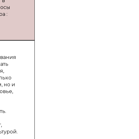
 в
росы
а :
ования
ать
я,
лько
, но и
овье,
ть.
,
ьтурой.