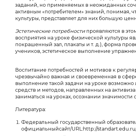
заданий, но применяемых в неожиданных сочет
активным «потребителем» знаний, понимая, чт
культуры, представляет для них большую ценно
Эстетические потребности
проявляются в этом
восприятия на уроке физической культуры яв
покрашенный зал, плакаты и т. д.), форма про
учеников, эстетическое выполнение упражнени
Воспитание потребностей и мотивов к регул
чрезвычайно важная и своевременная в сфере
выполнение такой задачи на уроке возможно
средств и методов, направленных на активиз
заниматься на уроках, осознании значимости с
Литература:
Федеральный государственный образовател
официальныйсайт/URL:http://standart.edu.ru/c